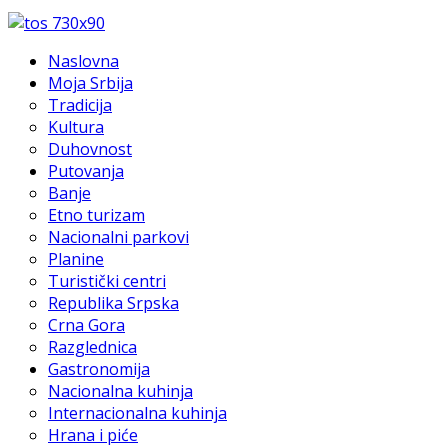
Naslovna
Moja Srbija
Tradicija
Kultura
Duhovnost
Putovanja
Banje
Etno turizam
Nacionalni parkovi
Planine
Turistički centri
Republika Srpska
Crna Gora
Razglednica
Gastronomija
Nacionalna kuhinja
Internacionalna kuhinja
Hrana i piće