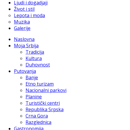
Ljudi i dogadjaji
Život i stil
Lepota i moda
Muzika
Galerije
Naslovna
Moja Srbija
Tradicija
Kultura
Duhovnost
Putovanja
Banje
Etno turizam
Nacionalni parkovi
Planine
Turistički centri
Republika Srpska
Crna Gora
Razglednica
Gastronomija