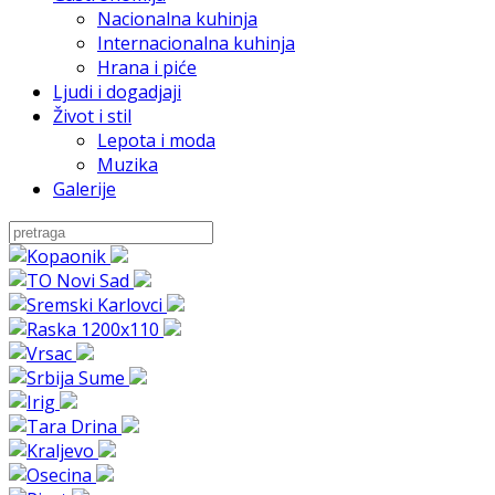
Nacionalna kuhinja
Internacionalna kuhinja
Hrana i piće
Ljudi i dogadjaji
Život i stil
Lepota i moda
Muzika
Galerije