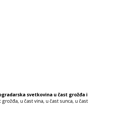
gradarska svetkovina u čast grožđa i
rožđa, u čast vina, u čast sunca, u čast