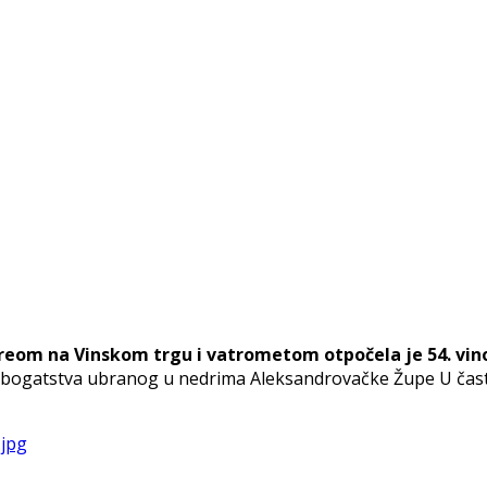
eom na Vinskom trgu i vatrometom otpočela je 54. vino
t bogatstva ubranog u nedrima Aleksandrovačke Župe U čast g