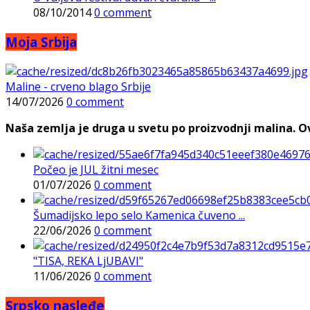
08/10/2014
0 comment
Moja Srbija
Maline - crveno blago Srbije
14/07/2026
0 comment
Naša zemlja je druga u svetu po proizvodnji malina. Ovi
Počeo je JUL žitni mesec
01/07/2026
0 comment
Šumadijsko lepo selo Kamenica čuveno ...
22/06/2026
0 comment
"TISA, REKA LjUBAVI"
11/06/2026
0 comment
Srpsko nasleđe