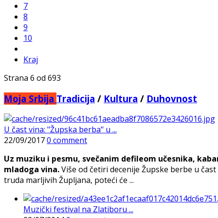
7
8
9
10
Kraj
Strana 6 od 693
Moja Srbija
Tradicija
/
Kultura
/
Duhovnost
U čast vina: "Župska berba" u ...
22/09/2017
0 comment
Uz muziku i pesmu, svečanim defileom učesnika, kabar
mladoga vina.
Više od četiri decenije Župske berbe u čas
truda marljivih Župljana, poteći će ...
Muzički festival na Zlatiboru ...