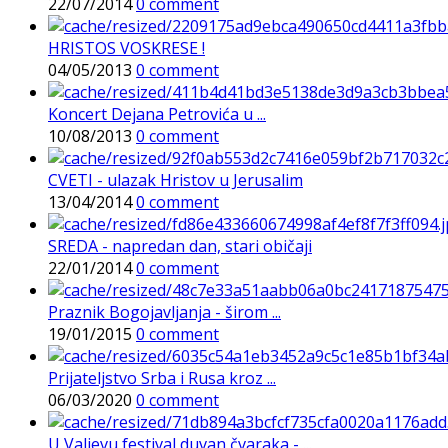
22/07/2014
0 comment
HRISTOS VOSKRESE !
04/05/2013
0 comment
Koncert Dejana Petrovića u ...
10/08/2013
0 comment
CVETI - ulazak Hristov u Jerusalim
13/04/2014
0 comment
SREDA - napredan dan, stari običaji
22/01/2014
0 comment
Praznik Bogojavljanja - širom ...
19/01/2015
0 comment
Prijateljstvo Srba i Rusa kroz ...
06/03/2020
0 comment
U Valjevu festival duvan čvaraka - ...