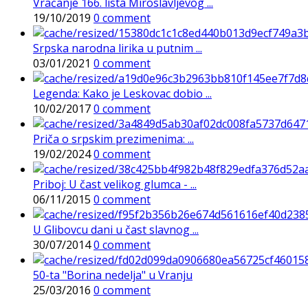
Vraćanje 166. lista Miroslavljevog ...
19/10/2019
0 comment
Srpska narodna lirika u putnim ...
03/01/2021
0 comment
Legenda: Kako je Leskovac dobio ...
10/02/2017
0 comment
Priča o srpskim prezimenima: ...
19/02/2024
0 comment
Priboj: U čast velikog glumca - ...
06/11/2015
0 comment
U Glibovcu dani u čast slavnog ...
30/07/2014
0 comment
50-ta "Borina nedelja" u Vranju
25/03/2016
0 comment