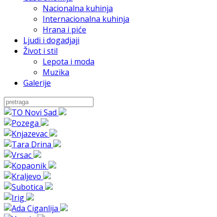
Nacionalna kuhinja
Internacionalna kuhinja
Hrana i piće
Ljudi i dogadjaji
Život i stil
Lepota i moda
Muzika
Galerije