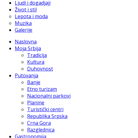
Ljudi i dogadjaji
Život i stil
Lepota i moda
Muzika
Galerije
Naslovna
Moja Srbija
Tradicija
Kultura
Duhovnost
Putovanja
Banje
Etno turizam
Nacionalni parkovi
Planine
Turistički centri
Republika Srpska
Crna Gora
Razglednica
Gastronomija