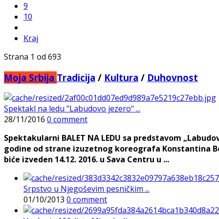
9
10
Kraj
Strana 1 od 693
Moja Srbija
Tradicija
/
Kultura
/
Duhovnost
Spektakl na ledu "Labudovo jezero" ...
28/11/2016
0 comment
Spektakularni BALET NA LEDU sa predstavom „Labudovo 
godine od strane izuzetnog koreografa Konstantina Boj
biće izveden 14.12. 2016. u Sava Centru u ...
Srpstvo u Njegoševim pesničkim ...
01/10/2013
0 comment