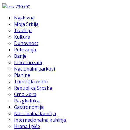
Naslovna
Moja Srbija
Tradicija
Kultura
Duhovnost
Putovanja
Banje
Etno turizam
Nacionalni parkovi
Planine
Turistički centri
Republika Srpska
Crna Gora
Razglednica
Gastronomija
Nacionalna kuhinja
Internacionalna kuhinja
Hrana i piće