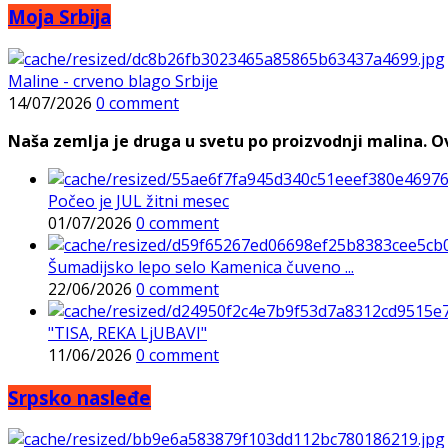
Moja Srbija
Maline - crveno blago Srbije
14/07/2026
0 comment
Naša zemlja je druga u svetu po proizvodnji malina. Ovi
Počeo je JUL žitni mesec
01/07/2026
0 comment
Šumadijsko lepo selo Kamenica čuveno ...
22/06/2026
0 comment
"TISA, REKA LjUBAVI"
11/06/2026
0 comment
Srpsko nasleđe