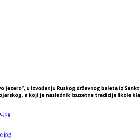
jezero“, u izvođenju Ruskog državnog baleta iz Sankt 
arskog, a koji je naslednik izuzetne tradicije škole kl