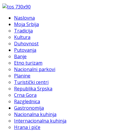
Naslovna
Moja Srbija
Tradicija
Kultura
Duhovnost
Putovanja
Banje
Etno turizam
Nacionalni parkovi
Planine
Turistički centri
Republika Srpska
Crna Gora
Razglednica
Gastronomija
Nacionalna kuhinja
Internacionalna kuhinja
Hrana i piće