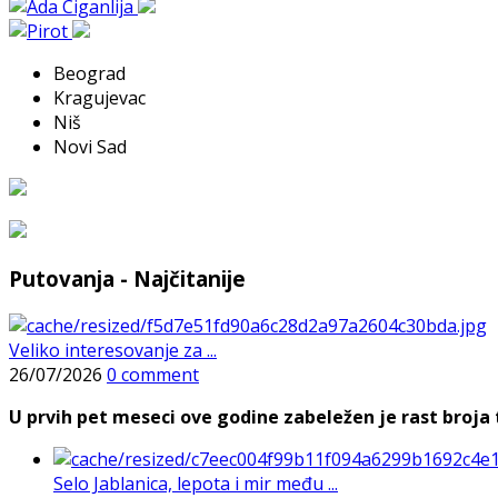
Beograd
Kragujevac
Niš
Novi Sad
Putovanja - Najčitanije
Veliko interesovanje za ...
26/07/2026
0 comment
U prvih pet meseci ove godine zabeležen je rast broja t
Selo Jablanica, lepota i mir među ...