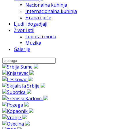
Nacionalna kuhinja
Internacionalna kuhinja
Hrana i piće
Ljudi i dogadjaji
Život i stil
Lepota i moda
Muzika
Galerije