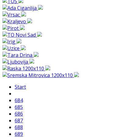
Start
684
685
686
687
688
689