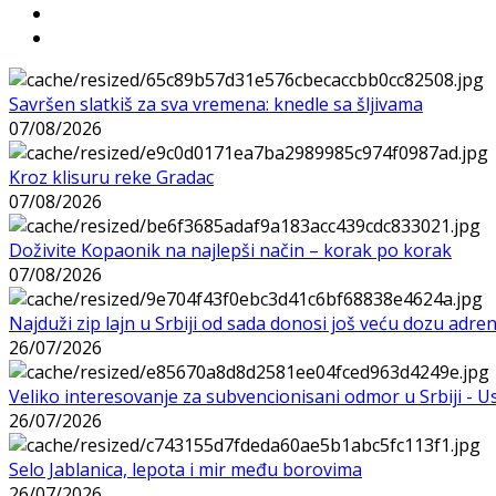
Savršen slatkiš za sva vremena: knedle sa šljivama
07/08/2026
Kroz klisuru reke Gradac
07/08/2026
Doživite Kopaonik na najlepši način – korak po korak
07/08/2026
Najduži zip lajn u Srbiji od sada donosi još veću dozu adre
26/07/2026
Veliko interesovanje za subvencionisani odmor u Srbiji - 
26/07/2026
Selo Jablanica, lepota i mir među borovima
26/07/2026