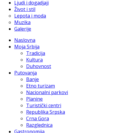
Ljudi i dogadjaji
Život i stil
Lepota i moda
Muzika
Galerije
Naslovna
Moja Srbija
Tradicija
Kultura
Duhovnost
Putovanja
Banje
Etno turizam
Nacionalni parkovi
Planine
Turistički centri
Republika Srpska
Crna Gora
Razglednica
Gastronomija