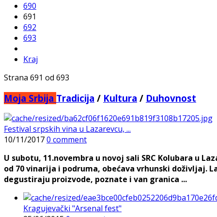
690
691
692
693
Kraj
Strana 691 od 693
Moja Srbija
Tradicija
/
Kultura
/
Duhovnost
Festival srpskih vina u Lazarevcu, ...
10/11/2017
0 comment
U subotu, 11.novembra u novoj sali SRC Kolubara u Lazar
od 70 vinarija i podruma, obećava vrhunski doživljaj. 
degustiraju proizvode, poznate i van granica ...
Kragujevački "Arsenal fest"