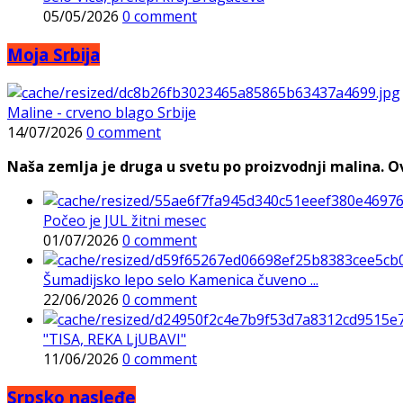
05/05/2026
0 comment
Moja Srbija
Maline - crveno blago Srbije
14/07/2026
0 comment
Naša zemlja je druga u svetu po proizvodnji malina. Ovi
Počeo je JUL žitni mesec
01/07/2026
0 comment
Šumadijsko lepo selo Kamenica čuveno ...
22/06/2026
0 comment
"TISA, REKA LjUBAVI"
11/06/2026
0 comment
Srpsko nasleđe