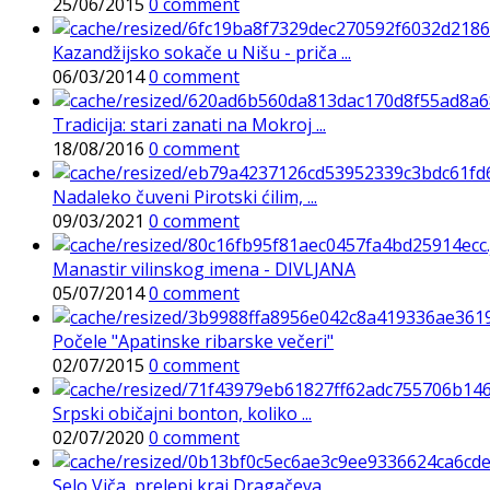
25/06/2015
0 comment
Kazandžijsko sokače u Nišu - priča ...
06/03/2014
0 comment
Tradicija: stari zanati na Mokroj ...
18/08/2016
0 comment
Nadaleko čuveni Pirotski ćilim, ...
09/03/2021
0 comment
Manastir vilinskog imena - DIVLJANA
05/07/2014
0 comment
Počele "Apatinske ribarske večeri"
02/07/2015
0 comment
Srpski običajni bonton, koliko ...
02/07/2020
0 comment
Selo Viča, prelepi kraj Dragačeva