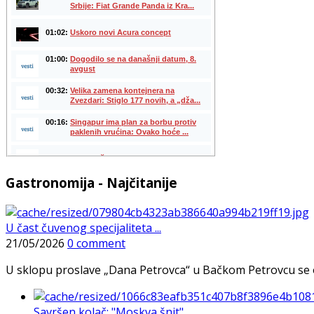
Gastronomija - Najčitanije
U čast čuvenog specijaliteta ...
21/05/2026
0 comment
U sklopu proslave „Dana Petrovca“ u Bačkom Petrovcu se održa
Savršen kolač: "Moskva šnit", ...