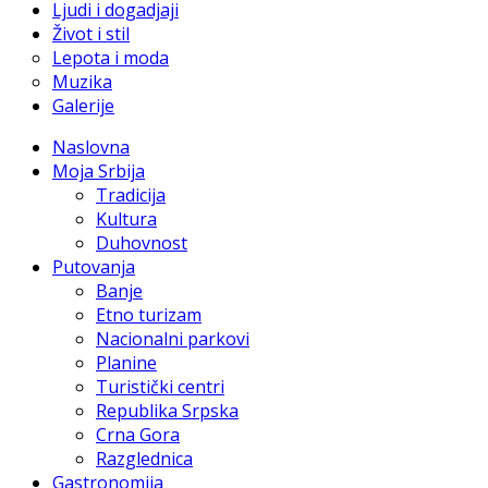
Ljudi i dogadjaji
Život i stil
Lepota i moda
Muzika
Galerije
Naslovna
Moja Srbija
Tradicija
Kultura
Duhovnost
Putovanja
Banje
Etno turizam
Nacionalni parkovi
Planine
Turistički centri
Republika Srpska
Crna Gora
Razglednica
Gastronomija