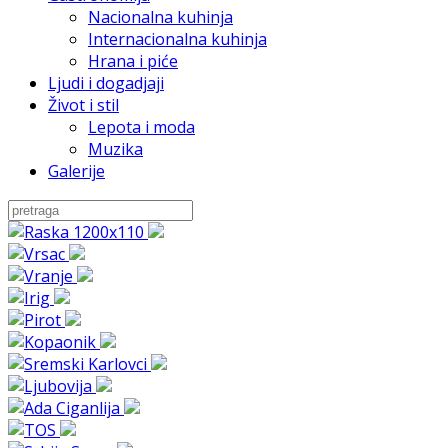
Nacionalna kuhinja
Internacionalna kuhinja
Hrana i piće
Ljudi i dogadjaji
Život i stil
Lepota i moda
Muzika
Galerije