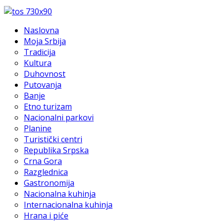
Naslovna
Moja Srbija
Tradicija
Kultura
Duhovnost
Putovanja
Banje
Etno turizam
Nacionalni parkovi
Planine
Turistički centri
Republika Srpska
Crna Gora
Razglednica
Gastronomija
Nacionalna kuhinja
Internacionalna kuhinja
Hrana i piće