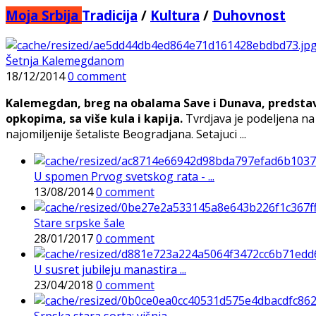
Moja Srbija
Tradicija
/
Kultura
/
Duhovnost
Šetnja Kalemegdanom
18/12/2014
0 comment
Kalemegdan, breg na obalama Save i Dunava, predstavl
opkopima, sa više kula i kapija.
Tvrdjava je podeljena na 
najomiljenije šetaliste Beogradjana. Setajuci ...
U spomen Prvog svetskog rata - ...
13/08/2014
0 comment
Stare srpske šale
28/01/2017
0 comment
U susret jubileju manastira ...
23/04/2018
0 comment
Srpska stara sorta: višnja ...