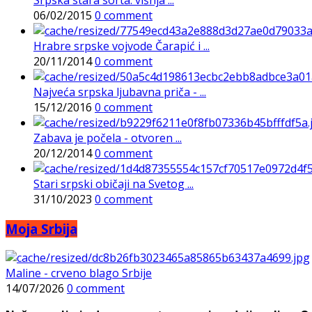
06/02/2015
0 comment
Hrabre srpske vojvode Čarapić i ...
20/11/2014
0 comment
Najveća srpska ljubavna priča - ...
15/12/2016
0 comment
Zabava je počela - otvoren ...
20/12/2014
0 comment
Stari srpski običaji na Svetog ...
31/10/2023
0 comment
Moja Srbija
Maline - crveno blago Srbije
14/07/2026
0 comment