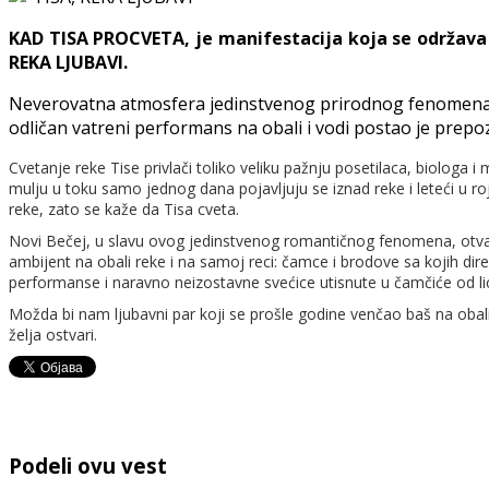
KAD TISA PROCVETA, je manifestacija koja se održav
REKA LJUBAVI.
Neverovatna atmosfera jedinstvenog prirodnog fenomena cvet
odličan vatreni performans na obali i vodi postao je prepoz
Cvetanje reke Tise privlači toliko veliku pažnju posetilaca, biologa i
mulju u toku samo jednog dana pojavljuju se iznad reke i leteći u ro
reke, zato se kaže da Tisa cveta.
Novi Bečej, u slavu ovog jedinstvenog romantičnog fenomena, otvara
ambijent na obali reke i na samoj reci: čamce i brodove sa kojih di
performanse i naravno neizostavne svećice utisnute u čamčiće od lici
Možda bi nam ljubavni par koji se prošle godine venčao baš na obali
želja ostvari.
Podeli ovu vest