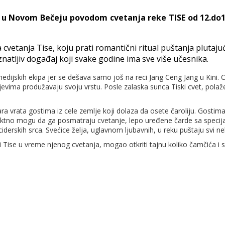
a u Novom Bečeju povodom cvetanja reke TISE od 12.do
anja Tise, koju prati romantični ritual puštanja plutajućih
natljiv događaj koji svake godine ima sve više učesnika.
 medijskih ekipa jer se dešava samo još na reci Jang Ceng Jang u Kini. 
jevima produžavaju svoju vrstu. Posle zalaska sunca Tiski cvet, polaže
 vrata gostima iz cele zemlje koji dolaza da osete čaroliju. Gostim
rektno mogu da ga posmatraju cvetanje, lepo uređene čarde sa specija
derskih srca. Svećice želja, uglavnom ljubavnih, u reku puštaju svi ne
 Tise u vreme njenog cvetanja, mogao otkriti tajnu koliko čamčića i s