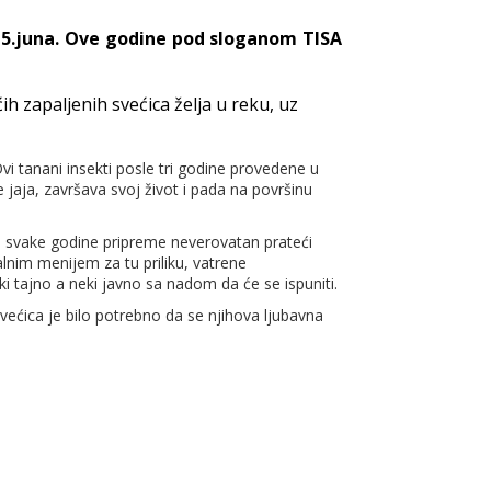
15.juna. Ove godine pod sloganom TISA
 zapaljenih svećica želja u reku, uz
Ovi tanani insekti posle tri godine provedene u
 jaja, završava svoj život i pada na površinu
a svake godine pripreme neverovatan prateći
lnim menijem za tu priliku, vatrene
ki tajno a neki javno sa nadom da će se ispuniti.
većica je bilo potrebno da se njihova ljubavna