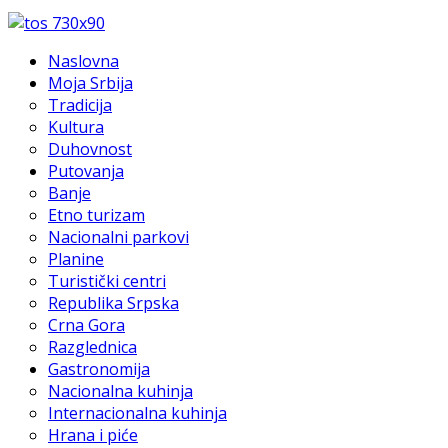
Naslovna
Moja Srbija
Tradicija
Kultura
Duhovnost
Putovanja
Banje
Etno turizam
Nacionalni parkovi
Planine
Turistički centri
Republika Srpska
Crna Gora
Razglednica
Gastronomija
Nacionalna kuhinja
Internacionalna kuhinja
Hrana i piće