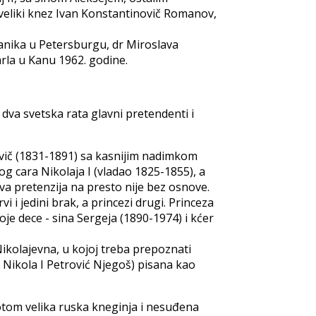
a, veliki knez Ivan Konstantinovič Romanov,
lanika u Petersburgu, dr Miroslava
rla u Kanu 1962. godine.
 dva svetska rata glavni pretendenti i
jevič (1831-1891) sa kasnijim nadimkom
kog cara Nikolaja I (vladao 1825-1855), a
ova pretenzija na presto nije bez osnove.
 i jedini brak, a princezi drugi. Princeza
je dece - sina Sergeja (1890-1974) i kćer
Nikolajevna, u kojoj treba prepoznati
j Nikola I Petrović Njegoš) pisana kao
potom velika ruska kneginja i nesuđena