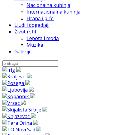
Nacionalna kuhinja
Internacionalna kuhinja
Hrana i piće
Ljudi i dogadjaji
Život i stil
Lepota i moda
Muzika
Galerije