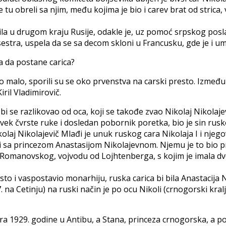
e tu obreli sa njim, među kojima je bio i carev brat od stric
 bila u drugom kraju Rusije, odakle je, uz pomoć srpskog pos
stra, uspela da se sa decom skloni u Francusku, gde je i um
a da postane carica?
ilo malo, sporili su se oko prvenstva na carski presto. Između
ril Vladimirovič.
 bi se razlikovao od oca, koji se takođe zvao Nikolaj Nikola
 čovek čvrste ruke i dosledan pobornik poretka, bio je sin rus
kolaj Nikolajevič Mlađi je unuk ruskog cara Nikolaja I i njeg
i sa princezom Anastasijom Nikolajevnom. Njemu je to bio prvi
a Romanovskog, vojvodu od Lojhtenberga, s kojim je imala dvo
sto i vaspostavio monarhiju, ruska carica bi bila Anastacija 
na Cetinju) na ruski način je po ocu Nikoli (crnogorski kral
uara 1929. godine u Antibu, a Stana, princeza crnogorska, a 