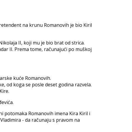
retendent na krunu Romanovih je bio Kiril
kolaja II, koji mu je bio brat od strica.
sandar II. Prema tome, računajući po muškoj
a carske kuće Romanovih.
ke, od koga se posle deset godina razvela.
Kire.
đevića.
grani potomaka Romanovih imena Kira Kiril i
a Vladimira - da računaju s pravom na