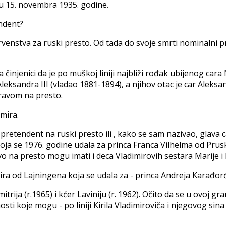
bu 15. novembra 1935. godine.
endent?
venstva za ruski presto. Od tada do svoje smrti nominalni p
injenici da je po muškoj liniji najbliži rođak ubijenog cara Ni
a Aleksandra III (vladao 1881-1894), a njihov otac je car Alek
pravom na presto.
imira.
ti pretendent na ruski presto ili , kako se sam nazivao, glav
koja se 1976. godine udala za princa Franca Vilhelma od Prus
vo na presto mogu imati i deca Vladimirovih sestara Marije i 
Kira od Lajningena koja se udala za - princa Andreja Karađor
mitrija (r.1965) i kćer Laviniju (r. 1962). Očito da se u ovoj 
ti koje mogu - po liniji Kirila Vladimiroviča i njegovog sin