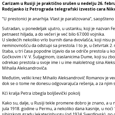
Carizam u Rusiji je praktično srušen u nedelju 26. fe
Rodzjanko iz Petrograda telegrafski izvestio cara Nikola
"U prestonici je anarhija. Vlast je paralizovana", saopšten
Sutradan, u ponedeljak ujutro, u ustanku, koji je nazvan F
petnaest hiljada, a do večeri je već bilo 67.000 vojnika.
U sledećih nekoliko vrlo burnih dana dvovlašća, koji nisu p
neminovnošću da odstupi sa prestola. I to je, u četvrtak 2.
štaba, u tri časa popodne izjavio da se odriče prestola u k
Gočkovim i V. V. Šuljaginom, izaslanicima Dume, koji su z
odrekao prestola u svoje ime i u ime maloletnog sina Alekse
Mihaila Aleksandroviča.
Međutim, veliki knez Mihailo Aleksandrovič Romanov je ve
dok se o tome ne donesu odgovarajuća rešenja, a za njim su
Kći kralja Petra izbegla boljševički pokolj
Kako su, dalje, u Rusiji tekle promene dobro je znano, a u n
jula 1918. godine u Permu, a nekoliko dana kasnije, u noći 
sibirskom gradu Jekaterinburgu (od 1924. Sverdlovsk), po od