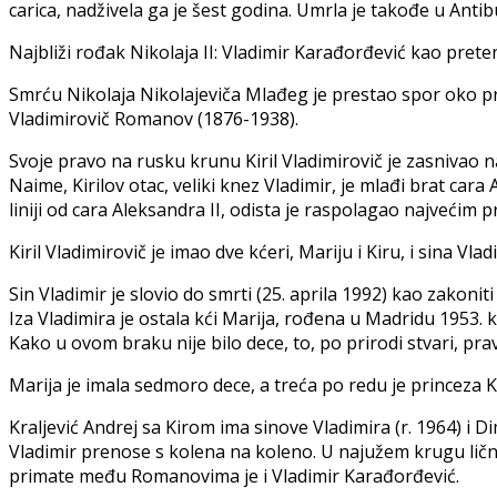
carica, nadživela ga je šest godina. Umrla je takođe u Anti
Najbliži rođak Nikolaja II: Vladimir Karađorđević kao pret
Smrću Nikolaja Nikolajeviča Mlađeg je prestao spor oko pr
Vladimirovič Romanov (1876-1938).
Svoje pravo na rusku krunu Kiril Vladimirovič je zasnivao na č
Naime, Kirilov otac, veliki knez Vladimir, je mlađi brat car
liniji od cara Aleksandra II, odista je raspolagao najvećim 
Kiril Vladimirovič je imao dve kćeri, Mariju i Kiru, i sina Vlad
Sin Vladimir je slovio do smrti (25. aprila 1992) kao zakoni
Iza Vladimira je ostala kći Marija, rođena u Madridu 1953. 
Kako u ovom braku nije bilo dece, to, po prirodi stvari, pra
Marija je imala sedmoro dece, a treća po redu je princeza 
Kraljević Andrej sa Kirom ima sinove Vladimira (r. 1964) i Di
Vladimir prenose s kolena na koleno. U najužem krugu ličnos
primate među Romanovima je i Vladimir Karađorđević.