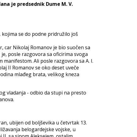
 dana je predsednik Dume M. V.
, kojima se do podne pridružilo još
ir, car Nikolaj Romanov je bio suočen sa
 je, posle razgovora sa oficirima svoga
m manifestom. Ali posle razgovora sa A. I.
olaj II Romanov se oko deset uveče
 godina mlađeg brata, velikog kneza
g vladanja - odbio da stupi na presto
manova.
ran, ubijen od boljševika u četvrtak 13.
bližavanja belogardejske vojske, u
j II, sa sinom Aleksejem, ostalim