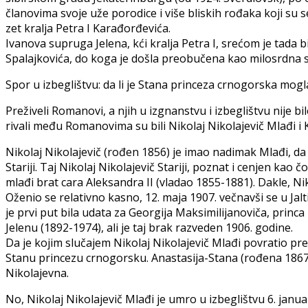
članovima svoje uže porodice i više bliskih rođaka koji su s
zet kralja Petra I Karađorđevića.
Ivanova supruga Jelena, kći kralja Petra I, srećom je tada
Spalajkovića, do koga je došla preobučena kao milosrdna se
Spor u izbeglištvu: da li je Stana princeza crnogorska mogl
Preživeli Romanovi, a njih u izgnanstvu i izbeglištvu nije b
rivali među Romanovima su bili Nikolaj Nikolajevič Mlađi i Ki
Nikolaj Nikolajevič (rođen 1856) je imao nadimak Mlađi, da
Stariji. Taj Nikolaj Nikolajevič Stariji, poznat i cenjen kao
mlađi brat cara Aleksandra II (vladao 1855-1881). Dakle, Ni
Oženio se relativno kasno, 12. maja 1907. večnavši se u Jalt
je prvi put bila udata za Georgija Maksimilijanoviča, princ
Jelenu (1892-1974), ali je taj brak razveden 1906. godine.
Da je kojim slučajem Nikolaj Nikolajevič Mlađi povratio pre
Stanu princezu crnogorsku. Anastasija-Stana (rođena 1867. 
Nikolajevna.
No, Nikolaj Nikolajevič Mlađi je umro u izbeglištvu 6. jan