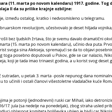
bruara (11. marta po novom kalendaru) 1917. godine. Tog
ja II da su prilike krajnje ozbiljne:
o je, između ostalog, kratko i nedvosmisleno u telegramu.
ebruarskom revolucijom, učestvovalo je deset hiljada vojnika
rošli bez ljudskih žrtava, što je svemu davalo dramatični okv
 marta (15. marta po novom kalendaru), učinio dva puta. Prvo
orist svoga sina Alekseja, spremajući se da to objavi posebni
bog toga posebno doputovali u Pskov, gde se car nalazio, Nik
ja, koji je tada imao trinaest godina, a u korist svog deset
ć sutradan, u petak 3. marta -posle nepunog dana nominalno
 to učinili i ostali članovi višestoletne vladalačke kuće Ro
jima je potonji (jednodnevni) ruski car Mihail, iako detronizi
16/17. jula (sa nedelje na ponedeljak), zbog straha usled pri
luci oblasnog komiteta boljševika ubijen je bivši car Nikola