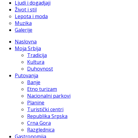
Ljudi i dogadjaji
Život i stil
Lepota i moda
Muzika
Galerije
Naslovna
Moja Srbija
Tradicija
Kultura
Duhovnost
Putovanja
Banje
Etno turizam
Nacionalni parkovi
Planine
Turistički centri
Republika Srpska
Crna Gora
Razglednica
Gastronomija