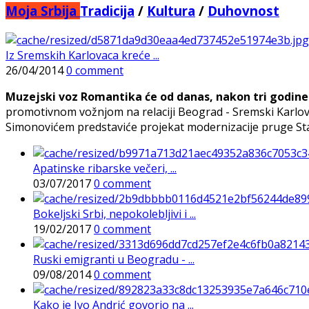
Moja Srbija
Tradicija
/
Kultura
/
Duhovnost
Iz Sremskih Karlovaca kreće ...
26/04/2014
0 comment
Muzejski voz Romantika će od danas, nakon tri godine
promotivnom vožnjom na relaciji Beograd - Sremski Karlov
Simonovićem predstaviće projekat modernizacije pruge Star
Apatinske ribarske večeri, ...
03/07/2017
0 comment
Bokeljski Srbi, nepokolebljivi i ...
19/02/2017
0 comment
Ruski emigranti u Beogradu - ...
09/08/2014
0 comment
Kako je Ivo Andrić govorio na ...