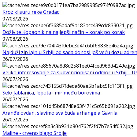
Kroz klisuru reke Gradac
07/08/2026
Doživite Kopaonik na najlepši način – korak po korak
07/08/2026
Najduži zip lajn u Srbiji od sada donosi još veću dozu adre
26/07/2026
Veliko interesovanje za subvencionisani odmor u Srbiji - 
26/07/2026
Selo Jablanica, lepota i mir među borovima
26/07/2026
Aranđelovdan, slavimo sva čuda arhangela Gavrila
26/07/2026
Maline - crveno blago Srbije