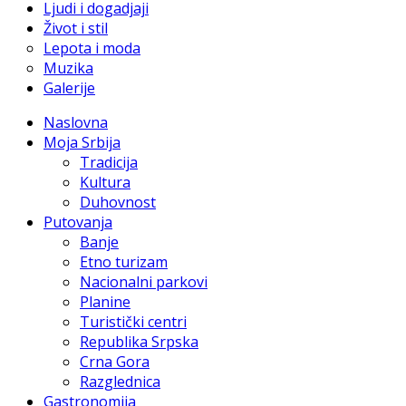
Ljudi i dogadjaji
Život i stil
Lepota i moda
Muzika
Galerije
Naslovna
Moja Srbija
Tradicija
Kultura
Duhovnost
Putovanja
Banje
Etno turizam
Nacionalni parkovi
Planine
Turistički centri
Republika Srpska
Crna Gora
Razglednica
Gastronomija