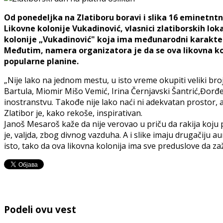
Od ponedeljka na Zlatiboru boravi i slika 16 eminetntni
Likovne kolonije Vukadinović, vlasnici zlatiborskih loka
kolonije „Vukadinović" koja ima međunarodni karakter. 
Međutim, namera organizatora je da se ova likovna kolo
popularne planine.
„Nije lako na jednom mestu, u isto vreme okupiti veliki br
Bartula, Miomir Mišo Vemić, Irina Černjavski Šantrić,Đorđe 
inostranstvu. Takođe nije lako naći ni adekvatan prostor, a
Zlatibor je, kako rekoše, inspirativan.
Janoš Mesaroš kaže da nije verovao u priču da rakija koju 
je, valjda, zbog divnog vazduha. A i slike imaju drugačiju a
isto, tako da ova likovna kolonija ima sve preduslove da zaži
Podeli ovu vest