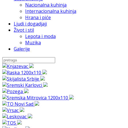
Nacionalna kuhinja
Internacionalna kuhinja
Hrana i piće
Ljudi i dogadjaji
Život i stil
Lepota i moda
Muzika
Galerije