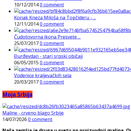
10/12/2014
0 comment
Konak Kneza Miloša na Topčideru - ...
12/11/2014
0 comment
Čudotovorna ikona Presvete ...
25/07/2017
0 comment
Đurđevdan - stari srpski običaji
06/05/2015
0 comment
Vodenice kraljevačkih sela
20/03/2017
0 comment
Moja Srbija
Maline - crveno blago Srbije
14/07/2026
0 comment
Naša zemlja je druga u svetu po proizvodnji malina. Ovi