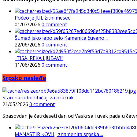
Počeo je JUL žitni mesec
01/07/2026
0 comment
Šumadijsko lepo selo Kamenica čuveno ...
22/06/2026
0 comment
"TISA, REKA LjUBAVI"
11/06/2026
0 comment
Srpsko nasleđe
Stari narodni običaji za praznik ...
21/05/2026
0 comment
Spasovdan je četrdeseti dan od Vaskrsa i uvek pada u četvrtak
MANASTIR KOVILJ znamenita srpska ...