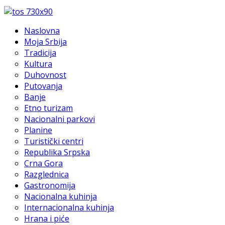
Naslovna
Moja Srbija
Tradicija
Kultura
Duhovnost
Putovanja
Banje
Etno turizam
Nacionalni parkovi
Planine
Turistički centri
Republika Srpska
Crna Gora
Razglednica
Gastronomija
Nacionalna kuhinja
Internacionalna kuhinja
Hrana i piće