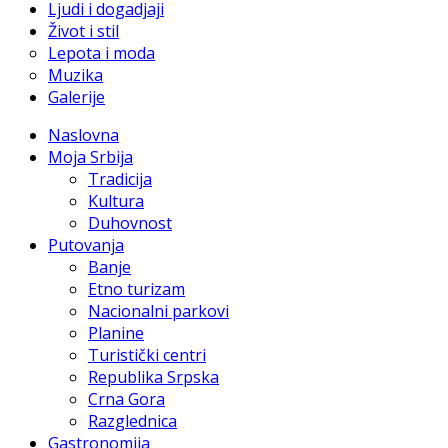
Ljudi i dogadjaji
Život i stil
Lepota i moda
Muzika
Galerije
Naslovna
Moja Srbija
Tradicija
Kultura
Duhovnost
Putovanja
Banje
Etno turizam
Nacionalni parkovi
Planine
Turistički centri
Republika Srpska
Crna Gora
Razglednica
Gastronomija