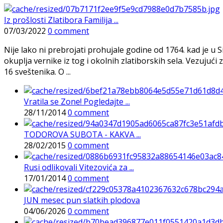
Iz prošlosti Zlatibora Familija ...
07/03/2022
0 comment
Nije lako ni prebrojati prohujale godine od 1764. kad je u S
okuplja vernike iz tog i okolnih zlatiborskih sela. Vezujući
16 sveštenika. O ...
Vratila se Zone! Pogledajte ...
28/11/2014
0 comment
TODOROVA SUBOTA - KAKVA ...
28/02/2015
0 comment
Rusi odlikovali Vitezovića za ...
17/01/2014
0 comment
JUN mesec pun slatkih plodova
04/06/2026
0 comment