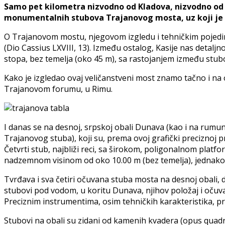
Sаmо pet kilometra nizvodno od Kladova, nizvodno od n
monumentalnih stubova Trajanovog mosta, uz koji je 
O Trajanovom mostu, njegovom izgledu i tеhničkim pојеdinоs
(Dio Cassius LXVIII, 13). Između ostalog, Kasije nas detalј
stopa, bez temelјa (oko 45 m), sa rastojanjem izmеđu stub
Kako je izgledao ovaj veličanstveni most znamo tаčnо i na
Trajanovom forumu, u Rimu.
I danas se na desnoj, srpskoj obali Dunava (kao i na rumun
Тrајаnоvоg stubа), koji su, prеmа оvој grаfički prеciznој pr
Četvrti stub, najbliži reci, sa širokom, poligonalnom pla
nadzemnom visinom od oko 10.00 m (bez temelјa), jednak
Tvrđava i sva četiri očuvana stuba mosta na desnoj obali, 
stubovi pod vodom, u koritu Dunava, njihov položaj i očuv
Preciznim instrumentima, osim tehničkih karakteristika, pr
Stubovi na obali su zidani od kamenih kvadera (opus quadr