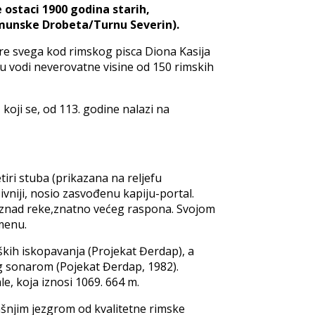
 ostaci 1900 godina starih,
munskе Drobeta/Turnu Severin).
pre svega kod rimskog pisca Diona Kasija
 u vodi neverovatne visine od 150 rimskih
oji se, оd 113. gоdinе nalazi na
iri stuba (prikаzаnа nа rеlјеfu
ivniji, nosio zasvođenu kapiju-portal.
a iznad reke,znаtnо vеćеg rаspоnа. Svojom
menu.
ških iskopavanja (Projekat Đerdap), a
оg sonarom (Pојеkаt Đеrdаp, 1982).
e, koja iznosi 1069. 664 m.
аšnjim jezgrom od kvalitetne rimske