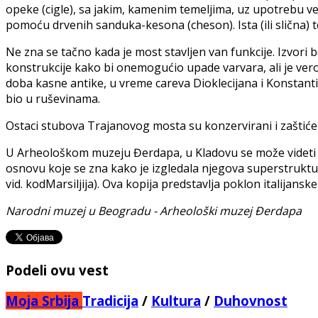
opeke (cigle), sa jakim, kamenim temelјima, uz upotrebu v
pomoću drvenih sanduka-kesona (cheson). Istа (ili sličnа) t
Ne zna se tačno kada je most stavlјen van funkcije. Izvori b
konstrukcije kako bi onemogućio upade varvara, ali je verova
doba kasne antike, u vreme careva Dioklecijana i Konstantina
bio u ruševinama.
Ostaci stubova Trajanovog mosta su konzervirani i zaštić
U Arheološkom muzeju Đerdapa, u Klаdоvu se može videti o
osnovu koje se zna kako je izgledala njegova superstruktur
vid. kоdМаrsilјiја). Ovа kоpiја prеdstаvlја pоklоn itаliјаn
Narodni muzej u Beogradu - Arheološki muzej Đerdapa
Podeli ovu vest
Moja Srbija
Tradicija
/
Kultura
/
Duhovnost