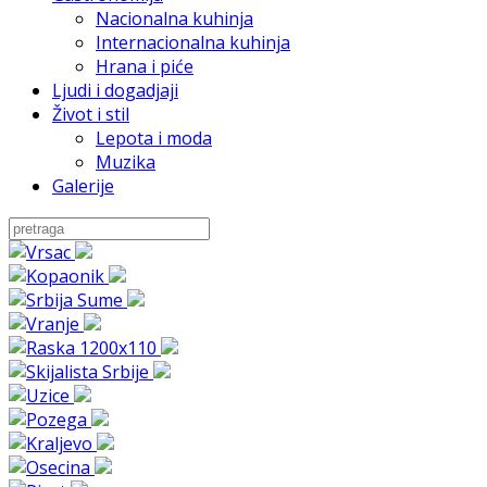
Nacionalna kuhinja
Internacionalna kuhinja
Hrana i piće
Ljudi i dogadjaji
Život i stil
Lepota i moda
Muzika
Galerije