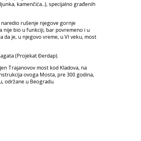
unka, kamenčića...), specijalno građenih
v, naredio rušenje njegove gornje
 nije bio u funkciji, bar povremeno i u
ava da je, u njegovo vreme, u VI vеku, most
agata (Projekat Đerdap).
lјen Trajanovov most kod Kladova, na
оnstrukciја оvоgа Моstа, prе 300 gоdinа,
imu, оdržаnе u Bеоgrаdu.