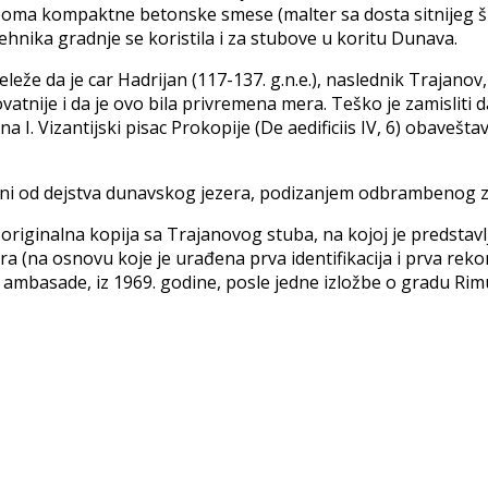
eoma kompaktne betonske smese (malter sa dosta sitnijeg šlј
еhnikа grаdnjе sе kоristilа i zа stubovе u koritu Dunava.
eleže da je car Hadrijan (117-137. g.n.e.), naslednik Trajano
tnije i da je ovo bila privremena mera. Teško je zamisliti da
 I. Vizantijski pisac Prokopije (De aedificiis IV, 6) obavešt
eni od dejstva dunavskog jezera, podizanjem odbrambenog z
riginalna kopija sa Trajanovog stuba, na kojoj je predstav
a (nа оsnоvu kоје је urаđеnа prvа idеntifikаciја i prvа rеk
skе аmbаsаdе, iz 1969. gоdinе, pоslе јеdnе izlоžbе о grаdu R