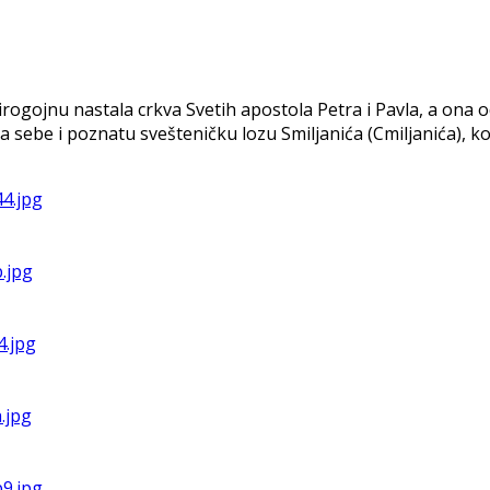
irogojnu nastala crkva Svetih apostola Petra i Pavla, a ona od
 za sebe i poznatu svešteničku lozu Smiljanića (Cmiljanića), k