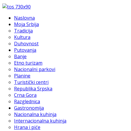
Naslovna
Moja Srbija
Tradicija
Kultura
Duhovnost
Putovanja
Banje
Etno turizam
Nacionalni parkovi
Planine
Turistički centri
Republika Srpska
Crna Gora
Razglednica
Gastronomija
Nacionalna kuhinja
Internacionalna kuhinja
Hrana i piće