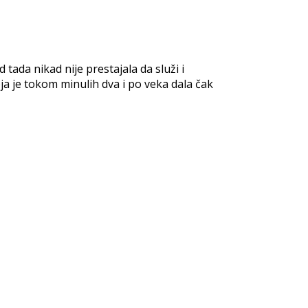
 tada nikad nije prestajala da služi i
oja je tokom minulih dva i po veka dala čak