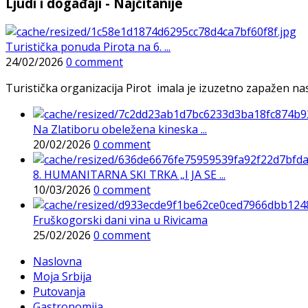
Ljudi i događaji - Najčitanije
Turistička ponuda Pirota na 6. ...
24/02/2026
0 comment
Turistička organizacija Pirot imala je izuzetno zapažen n
Na Zlatiboru obeležena kineska ...
20/02/2026
0 comment
8. HUMANITARNA SKI TRKA „I JA SE ...
10/03/2026
0 comment
Fruškogorski dani vina u Rivicama
25/02/2026
0 comment
Naslovna
Moja Srbija
Putovanja
Gastronomija