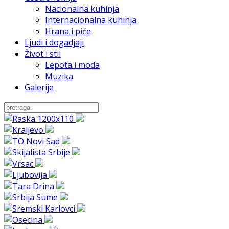
Nacionalna kuhinja
Internacionalna kuhinja
Hrana i piće
Ljudi i dogadjaji
Život i stil
Lepota i moda
Muzika
Galerije