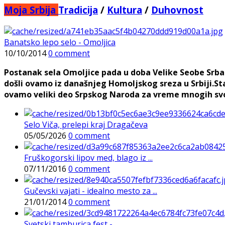
Moja Srbija
Tradicija
/
Kultura
/
Duhovnost
Banatsko lepo selo - Omoljica
10/10/2014
0 comment
Postanak sela Omoljice pada u doba Velike Seobe Srba
došli ovamo iz današnjeg Homoljskog sreza u Srbiji.Star
ovamo veliki deo Srpskog Naroda za vreme mnogih svoj
Selo Viča, prelepi kraj Dragačeva
05/05/2026
0 comment
Fruškogorski lipov med, blago iz ...
07/11/2016
0 comment
Gučevski vajati - idealno mesto za ...
21/01/2014
0 comment
Svetski tamburica fest - ...