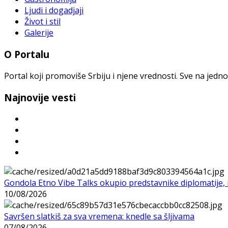
Ljudi i dogadjaji
Život i stil
Galerije
O Portalu
Portal koji promoviše Srbiju i njene vrednosti. Sve na jedno
Najnovije vesti
Gondola Etno Vibe Talks okupio predstavnike diplomatije, in
10/08/2026
Savršen slatkiš za sva vremena: knedle sa šljivama
07/08/2026