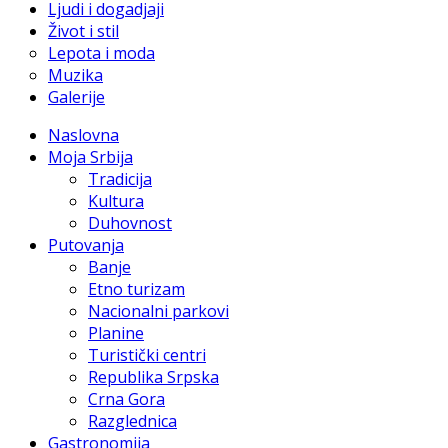
Ljudi i dogadjaji
Život i stil
Lepota i moda
Muzika
Galerije
Naslovna
Moja Srbija
Tradicija
Kultura
Duhovnost
Putovanja
Banje
Etno turizam
Nacionalni parkovi
Planine
Turistički centri
Republika Srpska
Crna Gora
Razglednica
Gastronomija