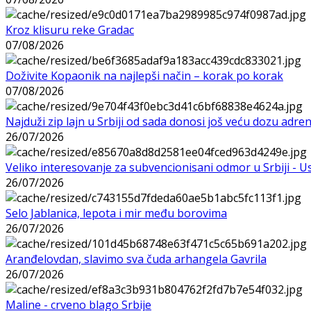
Kroz klisuru reke Gradac
07/08/2026
Doživite Kopaonik na najlepši način – korak po korak
07/08/2026
Najduži zip lajn u Srbiji od sada donosi još veću dozu adre
26/07/2026
Veliko interesovanje za subvencionisani odmor u Srbiji - 
26/07/2026
Selo Jablanica, lepota i mir među borovima
26/07/2026
Aranđelovdan, slavimo sva čuda arhangela Gavrila
26/07/2026
Maline - crveno blago Srbije