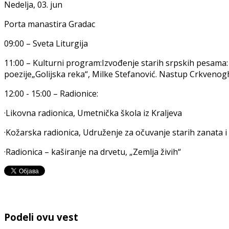
Nedelja, 03. jun
Porta manastira Gradac
09:00 – Sveta Liturgija
11:00 – Kulturni program:Izvođenje starih srpskih pesama: Č
poezije„Golijska reka“, Milke Stefanović. Nastup Crkvenogh
12:00 - 15:00 – Radionice:
·Likovna radionica, Umetnička škola iz Kraljeva
·Kožarska radionica, Udruženje za očuvanje starih zanata i v
·Radionica – kaširanje na drvetu, „Zemlja živih“
Podeli ovu vest