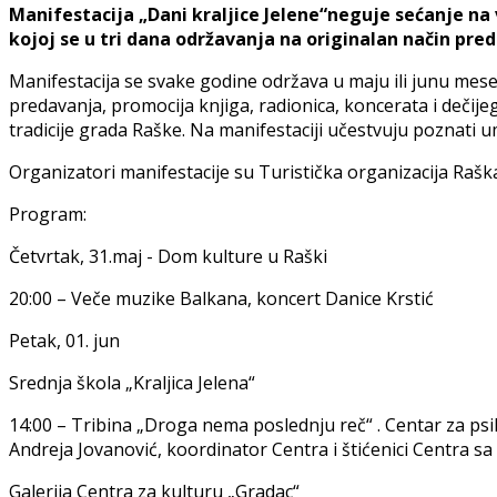
Manifestacija „Dani kraljice Jelene“neguje sećanje na vl
kojoj se u tri dana održavanja na originalan način pred
Manifestacija se svake godine održava u maju ili junu mese
predavanja, promocija knjiga, radionica, koncerata i dečije
tradicije grada Raške. Na manifestaciji učestvuju poznati um
Organizatori manifestacije su Turistička organizacija Rašk
Program:
Četvrtak, 31.maj - Dom kulture u Raški
20:00 – Veče muzike Balkana, koncert Danice Krstić
Petak, 01. jun
Srednja škola „Kraljica Jelena“
14:00 – Tribina „Droga nema poslednju reč“ . Centar za psiho 
Andreja Jovanović, koordinator Centra i štićenici Centra s
Galerija Centra za kulturu „Gradac“