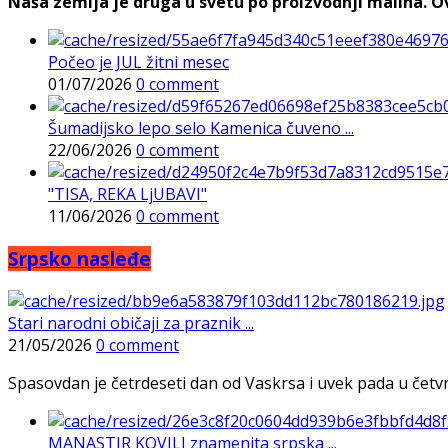
Naša zemlja je druga u svetu po proizvodnji malina. Ovi
Počeo je JUL žitni mesec
01/07/2026
0 comment
Šumadijsko lepo selo Kamenica čuveno ...
22/06/2026
0 comment
"TISA, REKA LjUBAVI"
11/06/2026
0 comment
Srpsko nasleđe
Stari narodni običaji za praznik ...
21/05/2026
0 comment
Spasovdan je četrdeseti dan od Vaskrsa i uvek pada u četvrtak
MANASTIR KOVILJ znamenita srpska ...