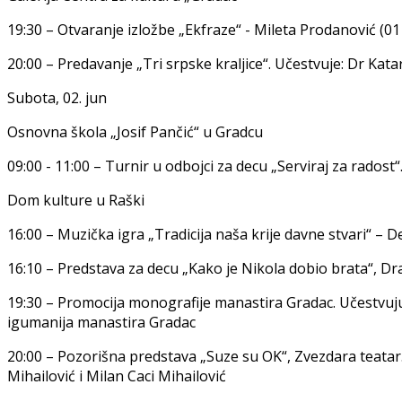
19:30 – Otvaranje izložbe „Ekfraze“ - Mileta Prodanović (01 
20:00 – Predavanje „Tri srpske kraljice“. Učestvuje: Dr Kata
Subota, 02. jun
Osnovna škola „Josif Pančić“ u Gradcu
09:00 - 11:00 – Turnir u odbojci za decu „Serviraj za radost
Dom kulture u Raški
16:00 – Muzička igra „Tradicija naša krije davne stvari“ – De
16:10 – Predstava za decu „Kako je Nikola dobio brata“, D
19:30 – Promocija monografije manastira Gradac. Učestvuju:
igumanija manastira Gradac
20:00 – Pozorišna predstava „Suze su OK“, Zvezdara teatar. 
Mihailović i Milan Caci Mihailović