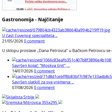
Gastronomija - Najčitanije
U čast čuvenog specijaliteta ...
21/05/2026
0 comment
U sklopu proslave „Dana Petrovca“ u Bačkom Petrovcu se održa
Savršen kolač: "Moskva šnit", ...
14/07/2026
0 comment
Savršen slatkiš za sva vremena: ...
07/08/2026
0 comment