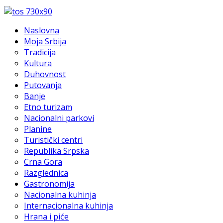
Naslovna
Moja Srbija
Tradicija
Kultura
Duhovnost
Putovanja
Banje
Etno turizam
Nacionalni parkovi
Planine
Turistički centri
Republika Srpska
Crna Gora
Razglednica
Gastronomija
Nacionalna kuhinja
Internacionalna kuhinja
Hrana i piće