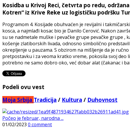
Kosidba u Krivoj Reci, četvrta po redu, održana
Kotren“ iz Krive Reke uz logističku podršku Turi
Programom 4. Kosijade obuhvaćen je revijalni i takmičarski
kosca, a najmlađi kosac bio je Danilo Cerović. Nakon zavr
su se nadmetale muške i pevačke grupe pevačke grupe , kao i
košenje zlatiborskih livada, odnosno simbolično predstavi
okrepljenje u pauzama. S obzirom na mišljenje da je ručn
pretpostavku i za veoma kratko vreme, pokosila svoj deo liva
potrebno ne samo dobro oko, već dobar alat (čakanac i bak
Podeli ovu vest
Moja Srbija
Tradicija
/
Kultura
/
Duhovnost
Počeo je februar, narodna ...
01/02/2023
0 comment