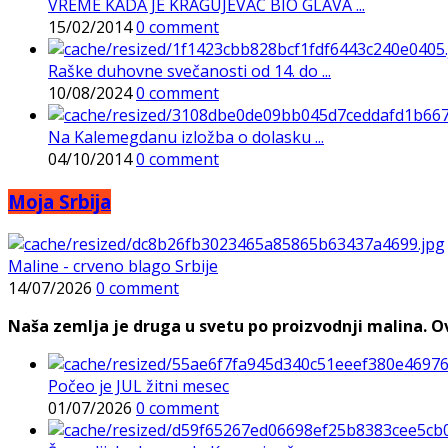
VREME KADA JE KRAGUJEVAC BIO GLAVA ...
15/02/2014
0 comment
Raške duhovne svečanosti od 14. do ...
10/08/2024
0 comment
Na Kalemegdanu izložba o dolasku ...
04/10/2014
0 comment
Moja Srbija
Maline - crveno blago Srbije
14/07/2026
0 comment
Naša zemlja je druga u svetu po proizvodnji malina. Ovi
Počeo je JUL žitni mesec
01/07/2026
0 comment