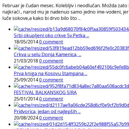
Februar je čudan mesec. Kolebljiv i neodlučan. Možda zato 
najkraći , narod mu je nadenuo samo jedno ime-vodeni, jer 
luče sokove,a kako bi drvo bilo što ...
Srbi okupljeni oko crkve Sv.Petka ...
18/05/2014
0 comment
Crkva u selu Donja Kamenica, ...
21/03/2018
0 comment
Prva kniga na Kosovu štampana ...
25/09/2014
0 comment
FESTIVAL BALKANSKOG SIRA
25/01/2014
0 comment
Pridvorica, jedan od najlepših ...
20/08/2024
0 comment