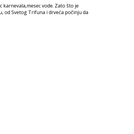
c karnevala,mesec vode. Zato što je
, od Svetog Trifuna i drveća počinju da