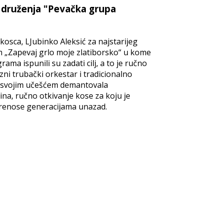
i Udruženja "Pevačka grupa
kosca, LJubinko Aleksić za najstarijeg
m „Zapevaj grlo moje zlatiborsko“ u kome
ma ispunili su zadati cilj, a to je ručno
ni trubački orkestar i tradicionalno
je svojim učešćem demantovala
tina, ručno otkivanje kose za koju je
 prenose generacijama unazad.