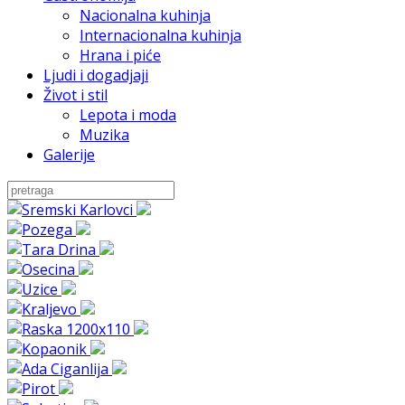
Nacionalna kuhinja
Internacionalna kuhinja
Hrana i piće
Ljudi i dogadjaji
Život i stil
Lepota i moda
Muzika
Galerije