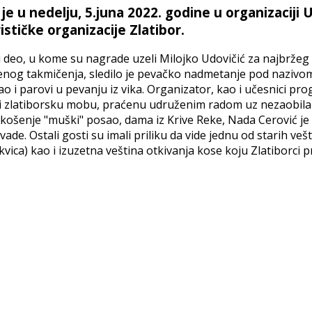
 je u nedelju, 5.juna 2022. godine u organizacij
stičke organizacije Zlatibor.
 deo, u kome su nagrade uzeli Milojko Udovičić za najbržeg 
šenog takmičenja, sledilo je pevačko nadmetanje pod nazivo
 parovi u pevanju iz vika. Organizator, kao i učesnici progra
li zlatiborsku mobu, praćenu udruženim radom uz nezaobilaz
o košenje "muški" posao, dama iz Krive Reke, Nada Cerović 
de. Ostali gosti su imali priliku da vide jednu od starih veš
vica) kao i izuzetna veština otkivanja kose koju Zlatiborci