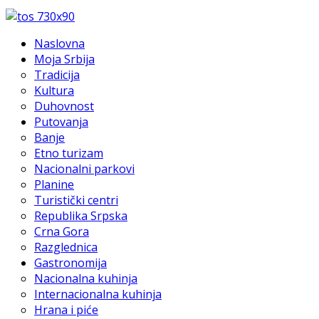
Naslovna
Moja Srbija
Tradicija
Kultura
Duhovnost
Putovanja
Banje
Etno turizam
Nacionalni parkovi
Planine
Turistički centri
Republika Srpska
Crna Gora
Razglednica
Gastronomija
Nacionalna kuhinja
Internacionalna kuhinja
Hrana i piće