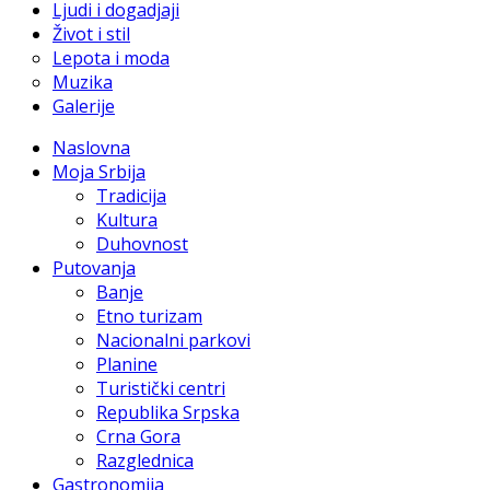
Ljudi i dogadjaji
Život i stil
Lepota i moda
Muzika
Galerije
Naslovna
Moja Srbija
Tradicija
Kultura
Duhovnost
Putovanja
Banje
Etno turizam
Nacionalni parkovi
Planine
Turistički centri
Republika Srpska
Crna Gora
Razglednica
Gastronomija