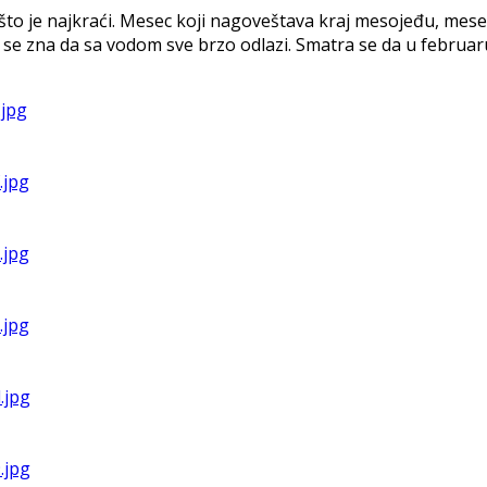
što je najkraći. Mesec koji nagoveštava kraj mesojeđu, mese
se zna da sa vodom sve brzo odlazi. Smatra se da u februaru