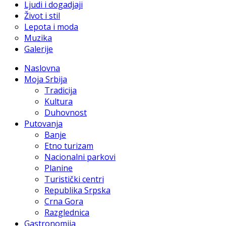
Ljudi i dogadjaji
Život i stil
Lepota i moda
Muzika
Galerije
Naslovna
Moja Srbija
Tradicija
Kultura
Duhovnost
Putovanja
Banje
Etno turizam
Nacionalni parkovi
Planine
Turistički centri
Republika Srpska
Crna Gora
Razglednica
Gastronomija