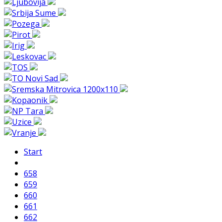
Start
658
659
660
661
662