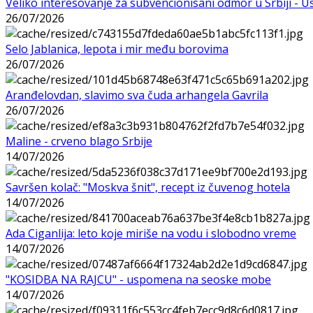
Veliko interesovanje za subvencionisani odmor u Srbiji - 
26/07/2026
Selo Jablanica, lepota i mir među borovima
26/07/2026
Aranđelovdan, slavimo sva čuda arhangela Gavrila
26/07/2026
Maline - crveno blago Srbije
14/07/2026
Savršen kolač: "Moskva šnit", recept iz čuvenog hotela
14/07/2026
Ada Ciganlija: leto koje miriše na vodu i slobodno vreme
14/07/2026
"KOSIDBA NA RAJCU" - uspomena na seoske mobe
14/07/2026