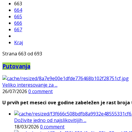
663
664
665
666
667
Kraj
Strana 663 od 693
Putovanja
Veliko interesovanje za ...
26/07/2026
0 comment
U prvih pet meseci ove godine zabeležen je rast broja t
Doživite jedno od najslikovitijih ...
18/03/2026
0 comment