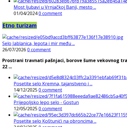
Most ljubavi u Vrnjačkoj Banji, mesto ...
01/04/2024
0 comment
Etno turizam
Selo Jablanica, lepota i mir među ...
26/07/2026
0 comment
Prostrani travnati pašnjaci, borove šume vekovnog tra
22 ...
Posetite selo Kremna, tajanstveno i ...
14/12/2025
0 comment
Prijepoljsko lepo selo - Gostun
12/05/2025
0 comment
Posetite selo Koštunići na obroncima ...