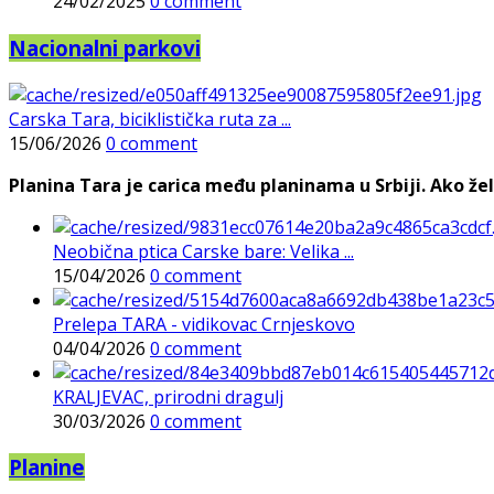
24/02/2025
0 comment
Nacionalni parkovi
Carska Tara, biciklistička ruta za ...
15/06/2026
0 comment
Planina Tara je carica među planinama u Srbiji. Ako želi
Neobična ptica Carske bare: Velika ...
15/04/2026
0 comment
Prelepa TARA - vidikovac Crnjeskovo
04/04/2026
0 comment
KRALJEVAC, prirodni dragulj
30/03/2026
0 comment
Planine