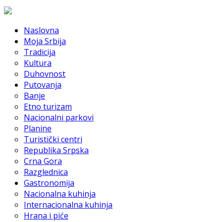
Naslovna
Moja Srbija
Tradicija
Kultura
Duhovnost
Putovanja
Banje
Etno turizam
Nacionalni parkovi
Planine
Turistički centri
Republika Srpska
Crna Gora
Razglednica
Gastronomija
Nacionalna kuhinja
Internacionalna kuhinja
Hrana i piće