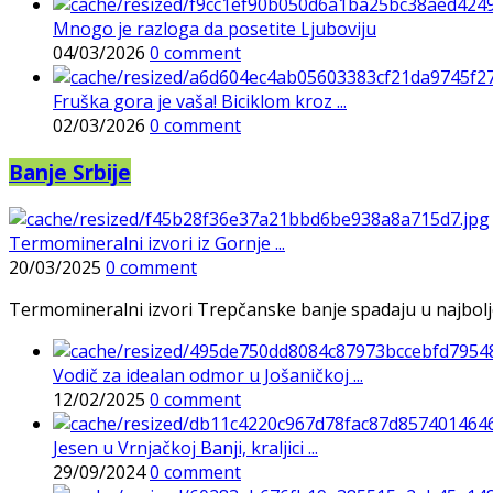
Mnogo je razloga da posetite Ljuboviju
04/03/2026
0 comment
Fruška gora je vaša! Biciklom kroz ...
02/03/2026
0 comment
Banje Srbije
Termomineralni izvori iz Gornje ...
20/03/2025
0 comment
Termomineralni izvori Trepčanske banje spadaju u najbolje pr
Vodič za idealan odmor u Jošaničkoj ...
12/02/2025
0 comment
Jesen u Vrnjačkoj Banji, kraljici ...
29/09/2024
0 comment