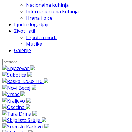
Nacionalna kuhinja
Internacionalna kuhinja
Hrana i piće
Ljudi i dogadjaji
Život i stil
Lepota i moda
Muzika
Galerije