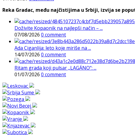
Reka Gradac, među najčistijima u Srbiji, izvija se poput 
Doživite Kopaonik na najlepši način – ...
07/08/2026
0 comment
Ada Ciganlija: leto koje miriše na ...
14/07/2026
0 comment
Ritam grada koji pulsar „LAGÁNO“: ...
01/07/2026
0 comment