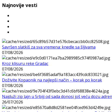
Najnovije vesti
Savršen slatkiš za sva vremena: knedle sa šljivama
07/08/2026
Kroz klisuru reke Gradac
07/08/2026
Doživite Kopaonik na najlepši način – korak po korak
07/08/2026
Najduži zip lajn u Srbiji od sada donosi još veću dozu adre
26/07/2026