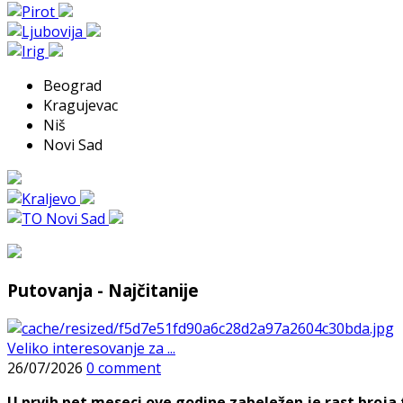
Beograd
Kragujevac
Niš
Novi Sad
Putovanja - Najčitanije
Veliko interesovanje za ...
26/07/2026
0 comment
U prvih pet meseci ove godine zabeležen je rast broja t