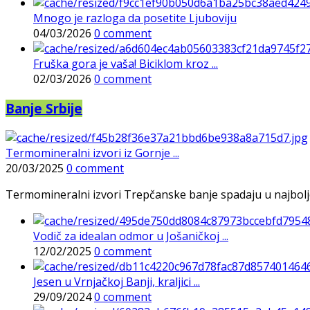
Mnogo je razloga da posetite Ljuboviju
04/03/2026
0 comment
Fruška gora je vaša! Biciklom kroz ...
02/03/2026
0 comment
Banje Srbije
Termomineralni izvori iz Gornje ...
20/03/2025
0 comment
Termomineralni izvori Trepčanske banje spadaju u najbolje pr
Vodič za idealan odmor u Jošaničkoj ...
12/02/2025
0 comment
Jesen u Vrnjačkoj Banji, kraljici ...
29/09/2024
0 comment