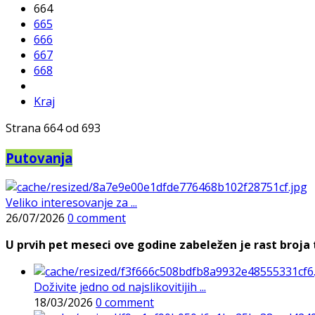
664
665
666
667
668
Kraj
Strana 664 od 693
Putovanja
Veliko interesovanje za ...
26/07/2026
0 comment
U prvih pet meseci ove godine zabeležen je rast broja t
Doživite jedno od najslikovitijih ...
18/03/2026
0 comment