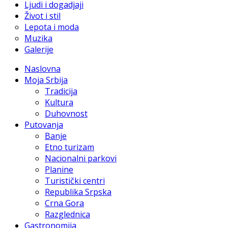
Ljudi i dogadjaji
Život i stil
Lepota i moda
Muzika
Galerije
Naslovna
Moja Srbija
Tradicija
Kultura
Duhovnost
Putovanja
Banje
Etno turizam
Nacionalni parkovi
Planine
Turistički centri
Republika Srpska
Crna Gora
Razglednica
Gastronomija