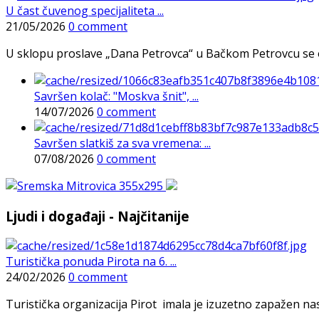
U čast čuvenog specijaliteta ...
21/05/2026
0 comment
U sklopu proslave „Dana Petrovca“ u Bačkom Petrovcu se održa
Savršen kolač: "Moskva šnit", ...
14/07/2026
0 comment
Savršen slatkiš za sva vremena: ...
07/08/2026
0 comment
Ljudi i događaji - Najčitanije
Turistička ponuda Pirota na 6. ...
24/02/2026
0 comment
Turistička organizacija Pirot imala je izuzetno zapažen n