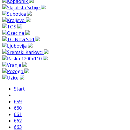
Start
659
660
661
662
663