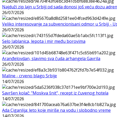
Najduži zip lajn u Srbiji od sada donosi još veću dozu adre
26/07/2026
Veliko interesovanje za subvencionisani odmor u Srbiji - 
26/07/2026
Selo Jablanica, lepota i mir među borovima
26/07/2026
Aranđelovdan, slavimo sva čuda arhangela Gavrila
26/07/2026
Maline - crveno blago Srbije
14/07/2026
Savršen kolač: "Moskva šnit", recept iz čuvenog hotela
14/07/2026
Ada Ciganlija: leto koje miriše na vodu i slobodno vreme
14/07/2026