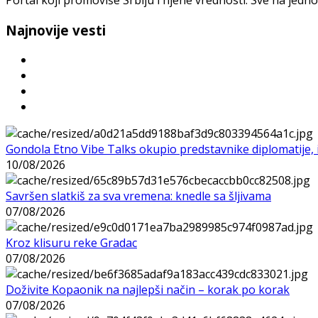
Najnovije vesti
Gondola Etno Vibe Talks okupio predstavnike diplomatije, in
10/08/2026
Savršen slatkiš za sva vremena: knedle sa šljivama
07/08/2026
Kroz klisuru reke Gradac
07/08/2026
Doživite Kopaonik na najlepši način – korak po korak
07/08/2026