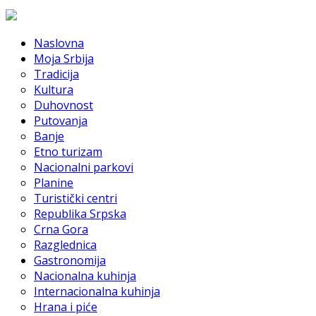
Naslovna
Moja Srbija
Tradicija
Kultura
Duhovnost
Putovanja
Banje
Etno turizam
Nacionalni parkovi
Planine
Turistički centri
Republika Srpska
Crna Gora
Razglednica
Gastronomija
Nacionalna kuhinja
Internacionalna kuhinja
Hrana i piće