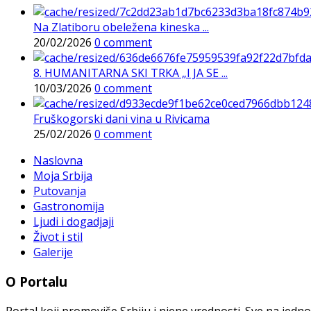
Na Zlatiboru obeležena kineska ...
20/02/2026
0 comment
8. HUMANITARNA SKI TRKA „I JA SE ...
10/03/2026
0 comment
Fruškogorski dani vina u Rivicama
25/02/2026
0 comment
Naslovna
Moja Srbija
Putovanja
Gastronomija
Ljudi i dogadjaji
Život i stil
Galerije
O Portalu
Portal koji promoviše Srbiju i njene vrednosti. Sve na jedno