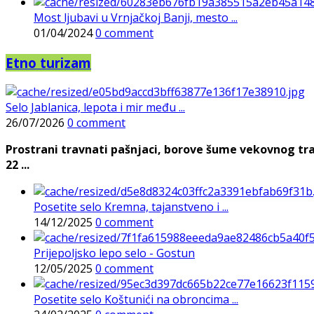
Most ljubavi u Vrnjačkoj Banji, mesto ...
01/04/2024
0 comment
Etno turizam
Selo Jablanica, lepota i mir među ...
26/07/2026
0 comment
Prostrani travnati pašnjaci, borove šume vekovnog tra
22 ...
Posetite selo Kremna, tajanstveno i ...
14/12/2025
0 comment
Prijepoljsko lepo selo - Gostun
12/05/2025
0 comment
Posetite selo Koštunići na obroncima ...