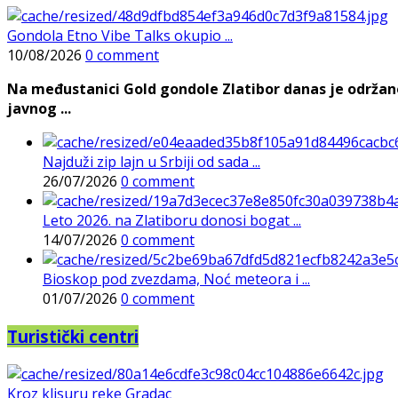
Gondola Etno Vibe Talks okupio ...
10/08/2026
0 comment
Na međustanici Gold gondole Zlatibor danas je održan
javnog ...
Najduži zip lajn u Srbiji od sada ...
26/07/2026
0 comment
Leto 2026. na Zlatiboru donosi bogat ...
14/07/2026
0 comment
Bioskop pod zvezdama, Noć meteora i ...
01/07/2026
0 comment
Turistički centri
Kroz klisuru reke Gradac