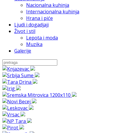
Nacionalna kuhinja
Internacionalna kuhinja
Hrana i piće
Ljudi i dogadjaji
Život i stil
Lepota i moda
Muzika
Galerije