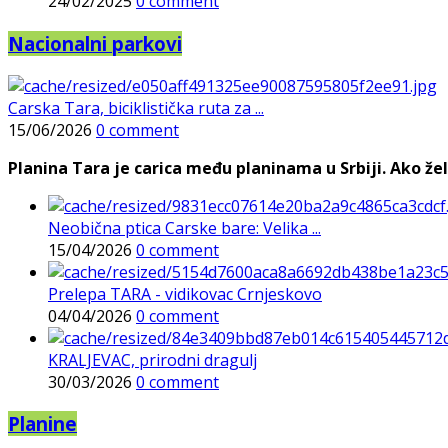
24/02/2025
0 comment
Nacionalni parkovi
Carska Tara, biciklistička ruta za ...
15/06/2026
0 comment
Planina Tara je carica među planinama u Srbiji. Ako želi
Neobična ptica Carske bare: Velika ...
15/04/2026
0 comment
Prelepa TARA - vidikovac Crnjeskovo
04/04/2026
0 comment
KRALJEVAC, prirodni dragulj
30/03/2026
0 comment
Planine