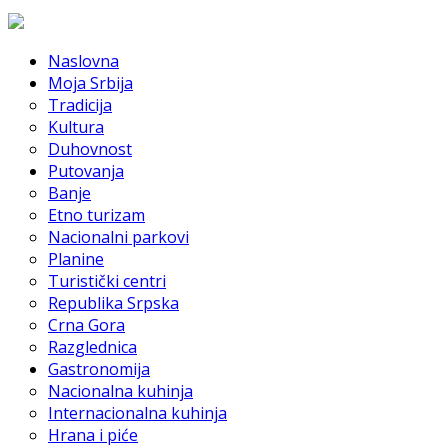
Naslovna
Moja Srbija
Tradicija
Kultura
Duhovnost
Putovanja
Banje
Etno turizam
Nacionalni parkovi
Planine
Turistički centri
Republika Srpska
Crna Gora
Razglednica
Gastronomija
Nacionalna kuhinja
Internacionalna kuhinja
Hrana i piće