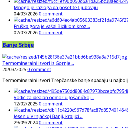
Mnogo je razloga da posetite Ljuboviju
04/03/2026
0 comment
Fruška gora je vaša! Biciklom kroz ...
02/03/2026
0 comment
Banje Srbije
Termomineralni izvori iz Gornje ...
20/03/2025
0 comment
Termomineralni izvori Trepčanske banje spadaju u najbolje pr
Vodič za idealan odmor u Jošaničkoj ...
12/02/2025
0 comment
Jesen u Vrnjačkoj Banji, kraljici ...
29/09/2024
0 comment