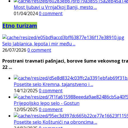
Most ljubavi u Vrnjačkoj Banji, mesto ...
01/04/2024
0 comment
Etno turizam
Selo Jablanica, lepota i mir među ...
26/07/2026
0 comment
Prostrani travnati pašnjaci, borove šume vekovnog tra
22 ...
Posetite selo Kremna, tajanstveno i ...
14/12/2025
0 comment
Prijepoljsko lepo selo - Gostun
12/05/2025
0 comment
Posetite selo Koštunići na obroncima ...