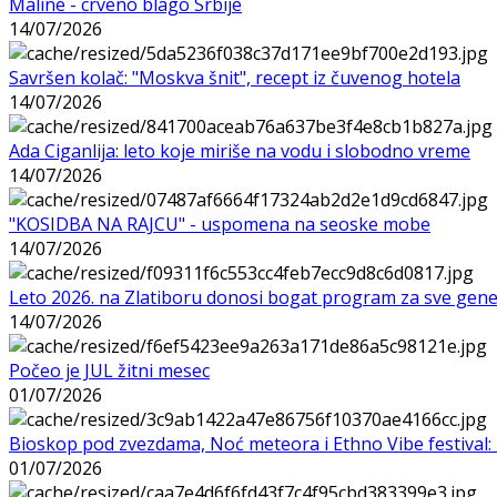
Maline - crveno blago Srbije
14/07/2026
Savršen kolač: "Moskva šnit", recept iz čuvenog hotela
14/07/2026
Ada Ciganlija: leto koje miriše na vodu i slobodno vreme
14/07/2026
"KOSIDBA NA RAJCU" - uspomena na seoske mobe
14/07/2026
Leto 2026. na Zlatiboru donosi bogat program za sve gene
14/07/2026
Počeo je JUL žitni mesec
01/07/2026
Bioskop pod zvezdama, Noć meteora i Ethno Vibe festival: 
01/07/2026