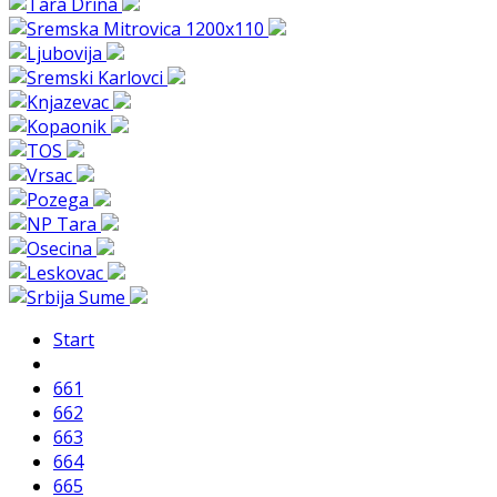
Start
661
662
663
664
665