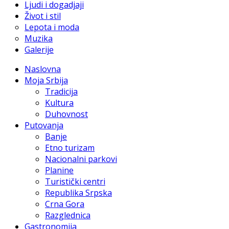
Ljudi i dogadjaji
Život i stil
Lepota i moda
Muzika
Galerije
Naslovna
Moja Srbija
Tradicija
Kultura
Duhovnost
Putovanja
Banje
Etno turizam
Nacionalni parkovi
Planine
Turistički centri
Republika Srpska
Crna Gora
Razglednica
Gastronomija