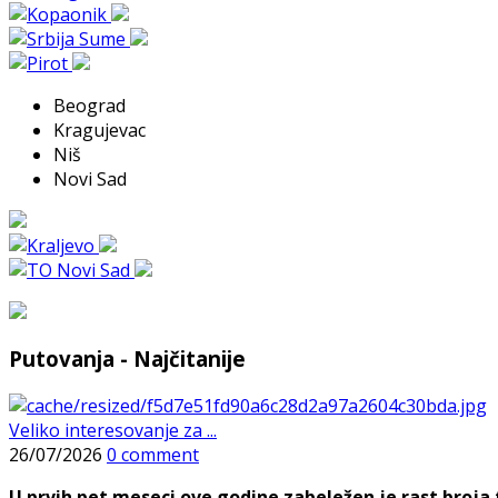
Beograd
Kragujevac
Niš
Novi Sad
Putovanja - Najčitanije
Veliko interesovanje za ...
26/07/2026
0 comment
U prvih pet meseci ove godine zabeležen je rast broja t