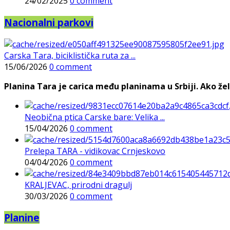
24/02/2025
0 comment
Nacionalni parkovi
Carska Tara, biciklistička ruta za ...
15/06/2026
0 comment
Planina Tara je carica među planinama u Srbiji. Ako želi
Neobična ptica Carske bare: Velika ...
15/04/2026
0 comment
Prelepa TARA - vidikovac Crnjeskovo
04/04/2026
0 comment
KRALJEVAC, prirodni dragulj
30/03/2026
0 comment
Planine