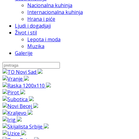
Nacionalna kuhinja
Internacionalna kuhinja
Hrana i piće
Ljudi i dogadjaji
Život i stil
Lepota i moda
Muzika
Galerije