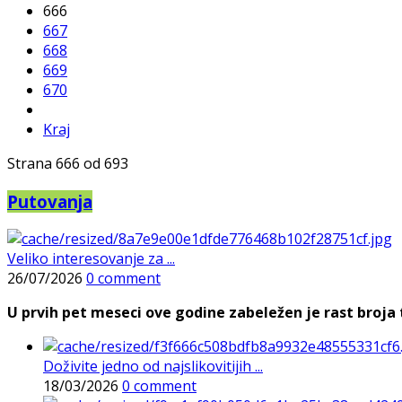
666
667
668
669
670
Kraj
Strana 666 od 693
Putovanja
Veliko interesovanje za ...
26/07/2026
0 comment
U prvih pet meseci ove godine zabeležen je rast broja t
Doživite jedno od najslikovitijih ...
18/03/2026
0 comment