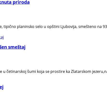
knuta priroda
e, tipično planinsko selo u opštini Ljubovija, smešteno na 
ršen smeštaj
je u četinarskoj šumi koja se prostire ka Zlatarskom jezer
ej