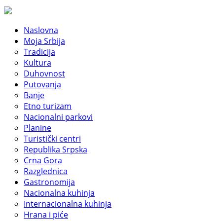
Naslovna
Moja Srbija
Tradicija
Kultura
Duhovnost
Putovanja
Banje
Etno turizam
Nacionalni parkovi
Planine
Turistički centri
Republika Srpska
Crna Gora
Razglednica
Gastronomija
Nacionalna kuhinja
Internacionalna kuhinja
Hrana i piće