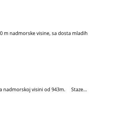
930 m nadmorske visine, sa dosta mladih
u,na nadmorskoj visini od 943m. Staze…