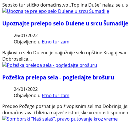
Seosko turističko domaćinstvo „Toplina Duše“ nalazi se u s
Upoznajte prelepo selo Dulene u srcu Šumadij
26/01/2022
Objavljeno u
Etno turizam
Bajkovito selo Dulene je najjužnije selo opštine Kragujevac
Dobroselica…
Požeška prelepa sela - pogledajte brošuru
24/01/2022
Objavljeno u
Etno turizam
Predeo Požege poznat je po živopisnim selima Dobrinja, J
domaćinstava i blizina najveće istorijske vrednosti spom