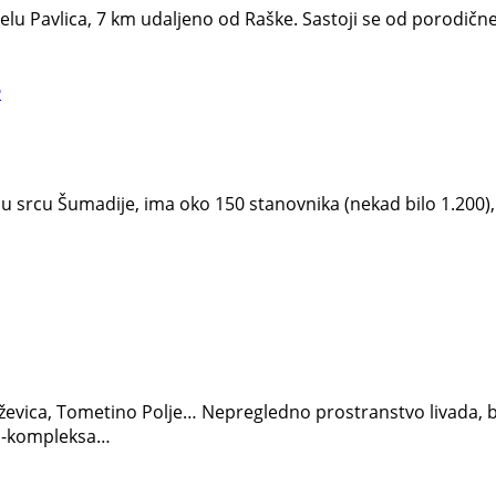
elu Pavlica, 7 km udaljeno od Raške. Sastoji se od porodične
e
 u srcu Šumadije, ima oko 150 stanovnika (nekad bilo 1.200), 
eževica, Tometino Polje… Nepregledno prostranstvo livada,
en-kompleksa…