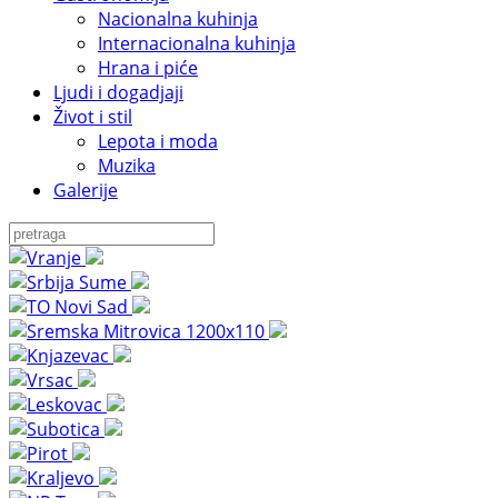
Nacionalna kuhinja
Internacionalna kuhinja
Hrana i piće
Ljudi i dogadjaji
Život i stil
Lepota i moda
Muzika
Galerije