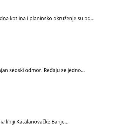
odna kotlina i planinsko okruženje su od…
ržajan seoski odmor. Ređaju se jedno…
 na liniji Katalanovačke Banje…