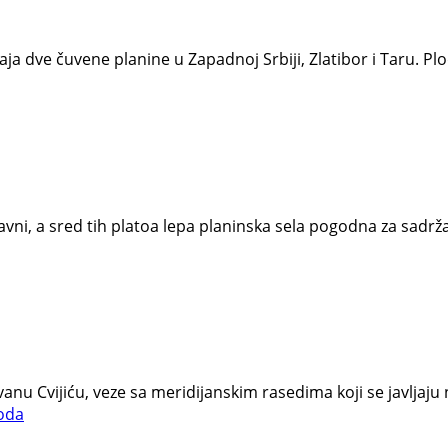
ja dve čuvene planine u Zapadnoj Srbiji, Zlatibor i Taru. Pl
ravni, a sred tih platoa lepa planinska sela pogodna za sad
vanu Cvijiću, veze sa meridijanskim rasedima koji se javljaju