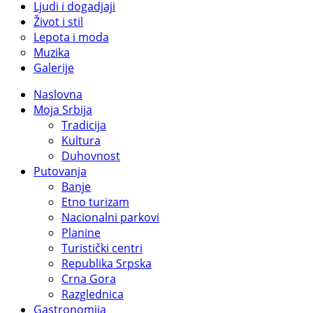
Ljudi i dogadjaji
Život i stil
Lepota i moda
Muzika
Galerije
Naslovna
Moja Srbija
Tradicija
Kultura
Duhovnost
Putovanja
Banje
Etno turizam
Nacionalni parkovi
Planine
Turistički centri
Republika Srpska
Crna Gora
Razglednica
Gastronomija