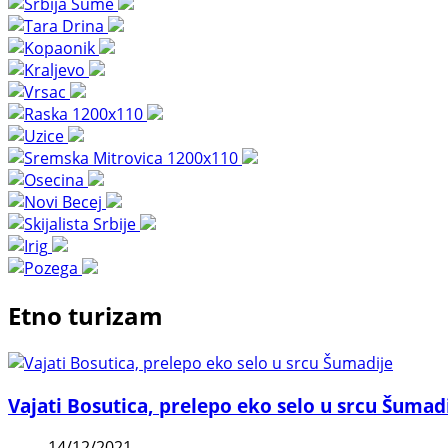
Etno turizam
Vajati Bosutica, prelepo eko selo u srcu Šumad
14/12/2021