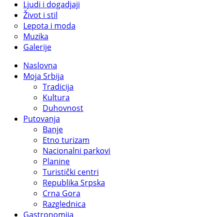
Ljudi i dogadjaji
Život i stil
Lepota i moda
Muzika
Galerije
Naslovna
Moja Srbija
Tradicija
Kultura
Duhovnost
Putovanja
Banje
Etno turizam
Nacionalni parkovi
Planine
Turistički centri
Republika Srpska
Crna Gora
Razglednica
Gastronomija