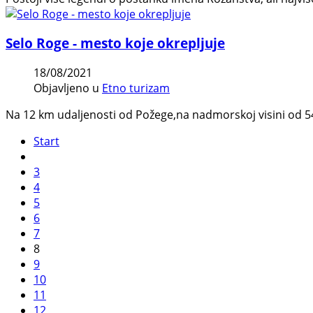
Selo Roge - mesto koje okrepljuje
18/08/2021
Objavljeno u
Etno turizam
Na 12 km udaljenosti od Požege,na nadmorskoj visini od 54
Start
3
4
5
6
7
8
9
10
11
12