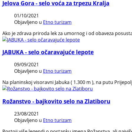
Jelova Gora - selo voća za trpezu Kralja
01/10/2021
Objavljeno u
Etno turizam
Ako je zdrava priroda lek za umornog i od obaveza posust
JABUKA - selo očaravajuće lepote
09/09/2021
Objavljeno u
Etno turizam
Na planinskoj visoravni Jabuka ( 1.300 m ), na putu Prijepo
Rožanstvo - bajkovito selo na Zlatiboru
23/08/2021
Objavljeno u
Etno turizam
Postoji više legendi o postanku imena Rožanstva, ali najviš