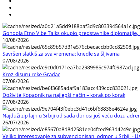
Gondola Etno Vibe Talks okupio predstavnike diplomatije, in
10/08/2026
Savršen slatkiš za sva vremena: knedle sa šljivama
07/08/2026
Kroz klisuru reke Gradac
07/08/2026
Doživite Kopaonik na najlepši način – korak po korak
07/08/2026
Najduži zip lajn u Srbiji od sada donosi još veću dozu adre
26/07/2026
Veliko interesovanje za subvencionisani odmor u Srbiji - 