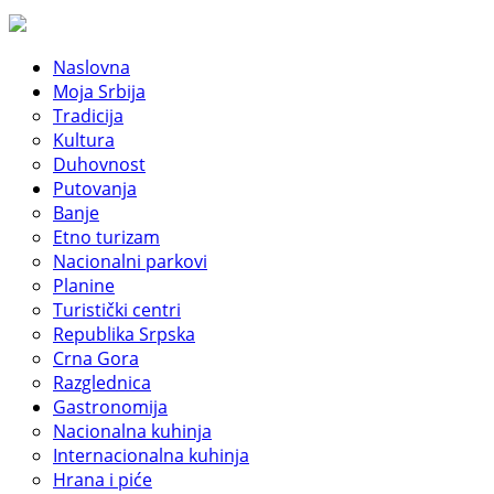
Naslovna
Moja Srbija
Tradicija
Kultura
Duhovnost
Putovanja
Banje
Etno turizam
Nacionalni parkovi
Planine
Turistički centri
Republika Srpska
Crna Gora
Razglednica
Gastronomija
Nacionalna kuhinja
Internacionalna kuhinja
Hrana i piće