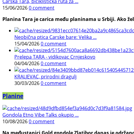
Carska Tara, biciklistička ruta za ...
15/06/2026
0 comment
Planina Tara je carica među planinama u Srbiji. Ako želi
Neobična ptica Carske bare: Velika ...
15/04/2026
0 comment
Prelepa TARA - vidikovac Crnjeskovo
04/04/2026
0 comment
KRALJEVAC, prirodni dragulj
30/03/2026
0 comment
Planine
Gondola Etno Vibe Talks okupio ...
10/08/2026
0 comment
Na međustanici Gold gondole Zlatibor danas je održano