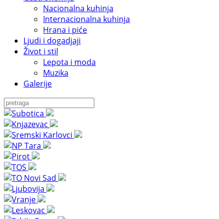
Nacionalna kuhinja
Internacionalna kuhinja
Hrana i piće
Ljudi i dogadjaji
Život i stil
Lepota i moda
Muzika
Galerije