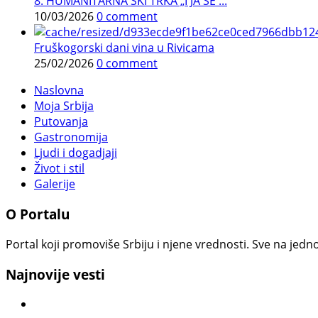
8. HUMANITARNA SKI TRKA „I JA SE ...
10/03/2026
0 comment
Fruškogorski dani vina u Rivicama
25/02/2026
0 comment
Naslovna
Moja Srbija
Putovanja
Gastronomija
Ljudi i dogadjaji
Život i stil
Galerije
O Portalu
Portal koji promoviše Srbiju i njene vrednosti. Sve na jedno
Najnovije vesti