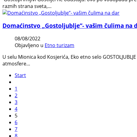
raznih strana sveta,…
Domaćinstvo „Gostoljublje”- vašim čulima na 
08/08/2022
Objavljeno u
Etno turizam
U selu Mionica kod Kosjerića, Eko etno selo GOSTOLJUBLJE - 
atmosfere…
Start
1
2
3
4
5
6
7
8