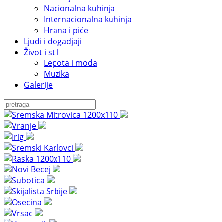
Nacionalna kuhinja
Internacionalna kuhinja
Hrana i piće
Ljudi i dogadjaji
Život i stil
Lepota i moda
Muzika
Galerije