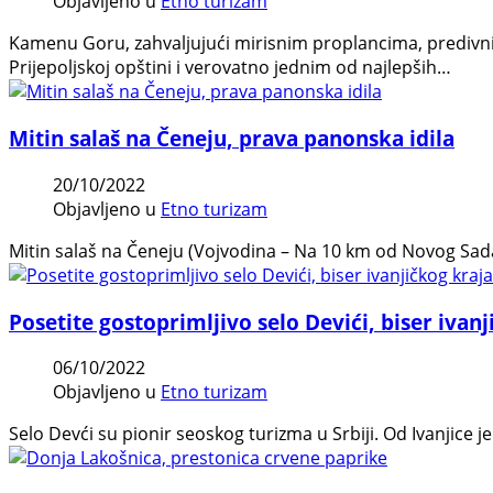
Objavljeno u
Etno turizam
Kamenu Goru, zahvaljujući mirisnim proplancima, predivni
Prijepoljskoj opštini i verovatno jednim od najlepših…
Mitin salaš na Čeneju, prava panonska idila
20/10/2022
Objavljeno u
Etno turizam
Mitin salaš na Čeneju (Vojvodina – Na 10 km od Novog Sad
Posetite gostoprimljivo selo Devići, biser ivan
06/10/2022
Objavljeno u
Etno turizam
Selo Devći su pionir seoskog turizma u Srbiji. Od Ivanjice 