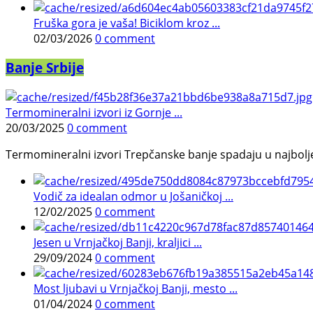
Fruška gora je vaša! Biciklom kroz ...
02/03/2026
0 comment
Banje Srbije
Termomineralni izvori iz Gornje ...
20/03/2025
0 comment
Termomineralni izvori Trepčanske banje spadaju u najbolje pr
Vodič za idealan odmor u Jošaničkoj ...
12/02/2025
0 comment
Jesen u Vrnjačkoj Banji, kraljici ...
29/09/2024
0 comment
Most ljubavi u Vrnjačkoj Banji, mesto ...
01/04/2024
0 comment