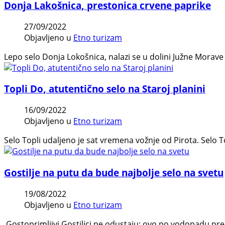
Donja Lakošnica, prestonica crvene paprike
27/09/2022
Objavljeno u
Etno turizam
Lepo selo Donja Lokošnica, nalazi se u dolini Južne Morav
Topli Do, atutentično selo na Staroj planini
16/09/2022
Objavljeno u
Etno turizam
Selo Topli udaljeno je sat vremena vožnje od Pirota. Selo To
Gostilje na putu da bude najbolje selo na svetu
19/08/2022
Objavljeno u
Etno turizam
Gostoprimljivi Gostiljci ne odustaju: ovo po vodopadu prepoz