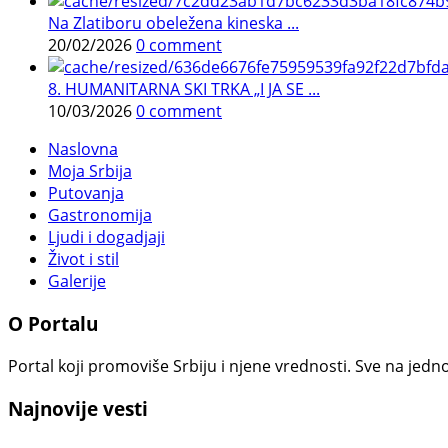
Na Zlatiboru obeležena kineska ...
20/02/2026
0 comment
8. HUMANITARNA SKI TRKA „I JA SE ...
10/03/2026
0 comment
Naslovna
Moja Srbija
Putovanja
Gastronomija
Ljudi i dogadjaji
Život i stil
Galerije
O Portalu
Portal koji promoviše Srbiju i njene vrednosti. Sve na jedno
Najnovije vesti