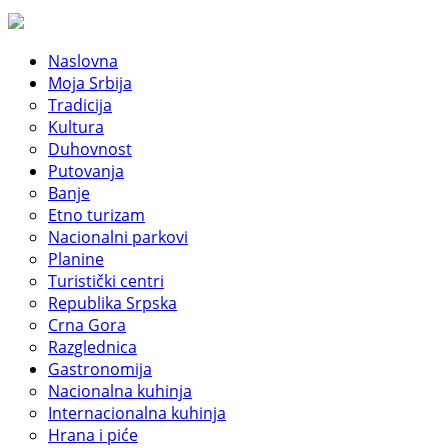
Naslovna
Moja Srbija
Tradicija
Kultura
Duhovnost
Putovanja
Banje
Etno turizam
Nacionalni parkovi
Planine
Turistički centri
Republika Srpska
Crna Gora
Razglednica
Gastronomija
Nacionalna kuhinja
Internacionalna kuhinja
Hrana i piće