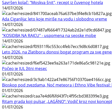
Savršen kolač: "Moskva šnit", recept iz čuvenog hotela
14/07/2026
Ada Ciganlija: leto koje miriše na vodu i slobodno vreme
14/07/2026
"KOSIDBA NA RAJCU" - uspomena na seoske mobe
14/07/2026
Leto 2026. na Zlatiboru donosi bogat program za sve gene
14/07/2026
Počeo je JUL žitni mesec
01/07/2026
Bioskop pod zvezdama, Noć meteora i Ethno Vibe festival: 
01/07/2026
Ritam grada koji pulsar „LAGÁNO“: Vodič kroz novi koncep
01/07/2026