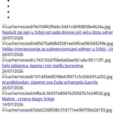
Najduži zip lajn u Srbiji od sada donosi još veću dozu adre
26/07/2026
Veliko interesovanje za subvencionisani odmor u Srbiji - 
26/07/2026
Selo Jablanica, lepota i mir među borovima
26/07/2026
Aranđelovdan, slavimo sva čuda arhangela Gavrila
26/07/2026
Maline - crveno blago Srbije
14/07/2026