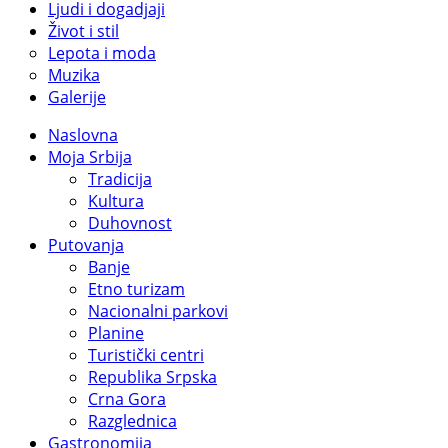
Ljudi i dogadjaji
Život i stil
Lepota i moda
Muzika
Galerije
Naslovna
Moja Srbija
Tradicija
Kultura
Duhovnost
Putovanja
Banje
Etno turizam
Nacionalni parkovi
Planine
Turistički centri
Republika Srpska
Crna Gora
Razglednica
Gastronomija