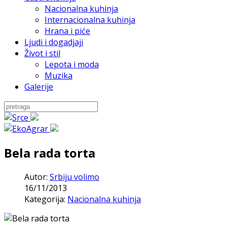
Nacionalna kuhinja
Internacionalna kuhinja
Hrana i piće
Ljudi i dogadjaji
Život i stil
Lepota i moda
Muzika
Galerije
Bela rada torta
Autor:
Srbiju volimo
16/11/2013
Kategorija:
Nacionalna kuhinja