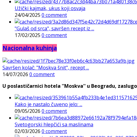
Užički kajmak, ukus koji osvaja
24/04/2025
0 comment
"Gulaš od srca", savršen recept iz ...
17/02/2025
0 comment
Nacionalna kuhinja
Savršen kolač: "Moskva šnit", recept ...
14/07/2026
0 comment
U poslastičarnici hotela ''Moskva'' u Beogradu, zaslugo
Kako je nastalo čuveno jelo: ...
09/05/2026
0 comment
Svetogorski hlepčići sa maslinama
02/03/2026
0 comment