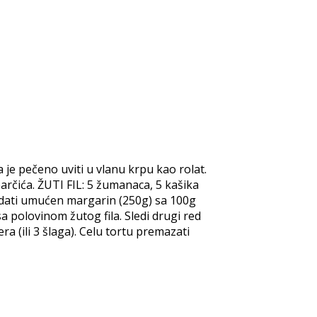
 je pečeno uviti u vlanu krpu kao rolat.
parčića. ŽUTI FIL: 5 žumanaca, 5 kašika
 dodati umućen margarin (250g) sa 100g
sa polovinom žutog fila. Sledi drugi red
era (ili 3 šlaga). Celu tortu premazati