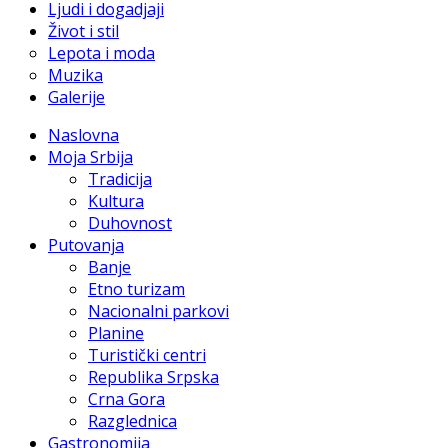
Ljudi i dogadjaji
Život i stil
Lepota i moda
Muzika
Galerije
Naslovna
Moja Srbija
Tradicija
Kultura
Duhovnost
Putovanja
Banje
Etno turizam
Nacionalni parkovi
Planine
Turistički centri
Republika Srpska
Crna Gora
Razglednica
Gastronomija