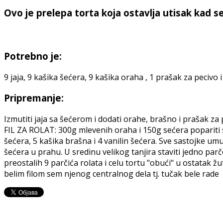
Ovo je prelepa torta koja ostavlja utisak kad 
Potrebno je:
9 jaja, 9 kašika šećera, 9 kašika oraha , 1 prašak za pecivo 
Pripremanje:
Izmutiti jaja sa šećerom i dodati orahe, brašno i prašak z
FIL ZA ROLAT: 300g mlevenih oraha i 150g sećera popariti sa
šećera, 5 kašika brašna i 4 vanilin šećera. Sve sastojke um
šećera u prahu. U sredinu velikog tanjira staviti jedno parč
preostalih 9 parčića rolata i celu tortu "obući" u ostatak žut
belim filom sem njenog centralnog dela tj. tučak bele rade