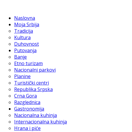
Naslovna
Moja Srbija
Tradicija
Kultura
Duhovnost
Putovanja
Banje
Etno turizam
Nacionalni parkovi
Planine
Turistički centri
Republika Srpska
Crna Gora
Razglednica
Gastronomija
Nacionalna kuhinja
Internacionalna kuhinja
Hrana i piće