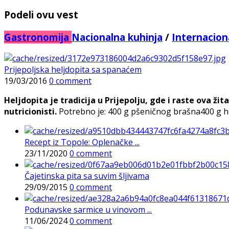
Podeli ovu vest
Gastronomija
Nacionalna kuhinja
/
Internacion
Prijepoljska heljdopita sa spanaćem
19/03/2016
0 comment
Heljdopita je tradicija u Prijepolju, gde i raste ova ži
nutricionisti.
Potrebno je: 400 g pšeničnog brašna400 g helj
Recept iz Topole: Oplenačke ...
23/11/2020
0 comment
Čajetinska pita sa suvim šljivama
29/09/2015
0 comment
Podunavske sarmice u vinovom ...
11/06/2024
0 comment