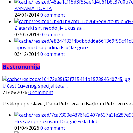
PANAMA TORTA
24/01/2014
0 comment
Zlatarski sir, neodoljiv ukus sa ...
02/02/2018
0 comment
Lipov med sa padina Fruške gore
03/12/2014
0 comment
Gastronomija
U čast čuvenog specijaliteta ...
21/05/2026
0 comment
U sklopu proslave „Dana Petrovca“ u Bačkom Petrovcu se održa
Hrskav i preukusan: Dragačevski hleb ...
01/04/2026
0 comment