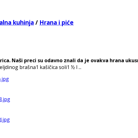
alna kuhinja
/
Hrana i piće
tarica. Naši preci su odavno znali da je ovakva hrana ukus
dinog brašna1 kašičica soli1 ½ l ...