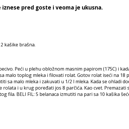
se iznese pred goste i veoma je ukusna.
i 2 kašike brašna.
a pecivo. Peći u plehu obložnom masnim papirom (175C) i kada
 malo toplog mleka i filovati rolat. Gotov rolat iseći na 18 
utiti sa malo mleka i zakuvati u 1/2 l mleka. Kada se ohladi
e rolata i u krug poređati jos 8 parčića. Kao cvet. Premazati 
og fila. BELI FIL: 5 belanaca izmutiti na pari sa 10 kašika šeć