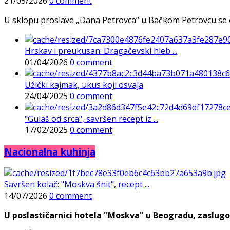
21/05/2026
0 comment
U sklopu proslave „Dana Petrovca“ u Bačkom Petrovcu se održa
Hrskav i preukusan: Dragačevski hleb ...
01/04/2026
0 comment
Užički kajmak, ukus koji osvaja
24/04/2025
0 comment
"Gulaš od srca", savršen recept iz ...
17/02/2025
0 comment
Nacionalna kuhinja
Savršen kolač: "Moskva šnit", recept ...
14/07/2026
0 comment
U poslastičarnici hotela ''Moskva'' u Beogradu, zaslugo