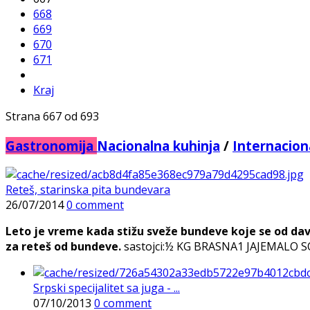
668
669
670
671
Kraj
Strana 667 od 693
Gastronomija
Nacionalna kuhinja
/
Internacion
Reteš, starinska pita bundevara
26/07/2014
0 comment
Leto je vreme kada stižu sveže bundeve koje se od dav
za reteš od bundeve.
sastojci:½ KG BRASNA1 JAJEMALO SOLI
Srpski specijalitet sa juga - ...
07/10/2013
0 comment