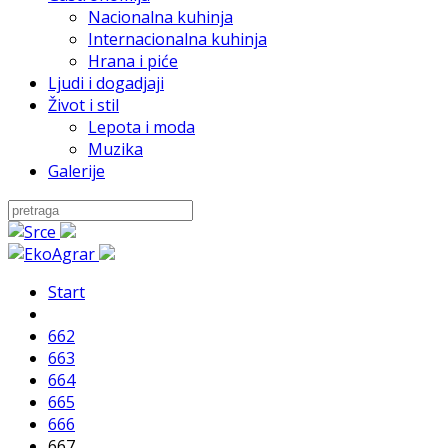
Nacionalna kuhinja
Internacionalna kuhinja
Hrana i piće
Ljudi i dogadjaji
Život i stil
Lepota i moda
Muzika
Galerije
Start
662
663
664
665
666
667