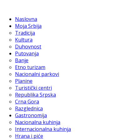
Naslovna
Moja Srbija
Tradicija
Kultura
Duhovnost
Putovanja
Banje
Etno turizam
Nacionalni parkovi
Planine
Turistički centri
Republika Srpska
Crna Gora
Razglednica
Gastronomija
Nacionalna kuhinja
Internacionalna kuhinja
Hrana i piće