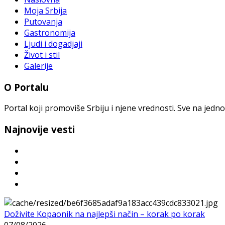
Moja Srbija
Putovanja
Gastronomija
Ljudi i dogadjaji
Život i stil
Galerije
O Portalu
Portal koji promoviše Srbiju i njene vrednosti. Sve na jedno
Najnovije vesti
Doživite Kopaonik na najlepši način – korak po korak
07/08/2026