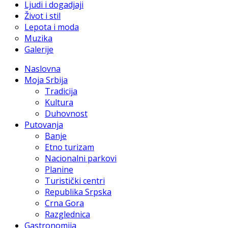
Ljudi i dogadjaji
Život i stil
Lepota i moda
Muzika
Galerije
Naslovna
Moja Srbija
Tradicija
Kultura
Duhovnost
Putovanja
Banje
Etno turizam
Nacionalni parkovi
Planine
Turistički centri
Republika Srpska
Crna Gora
Razglednica
Gastronomija