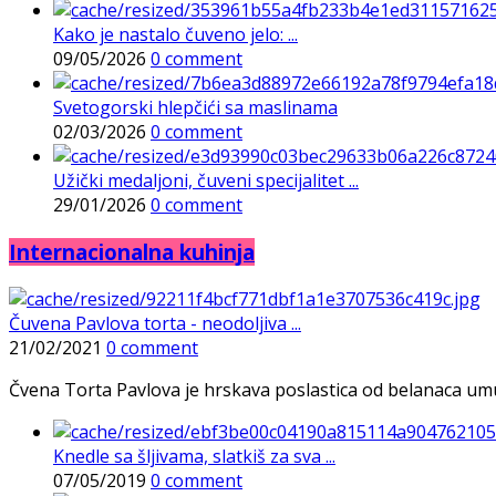
Kako je nastalo čuveno jelo: ...
09/05/2026
0 comment
Svetogorski hlepčići sa maslinama
02/03/2026
0 comment
Užički medaljoni, čuveni specijalitet ...
29/01/2026
0 comment
Internacionalna kuhinja
Čuvena Pavlova torta - neodoljiva ...
21/02/2021
0 comment
Čvena Torta Pavlova je hrskava poslastica od belanaca umuće
Knedle sa šljivama, slatkiš za sva ...
07/05/2019
0 comment