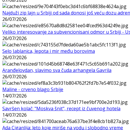
Najduži zip lajn u Srbiji od sada donosi još veću dozu adre
26/07/2026
Veliko interesovanje za subvencionisani odmor u Srbiji - 
26/07/2026
Selo Jablanica, lepota i mir među borovima
26/07/2026
Aranđelovdan, slavimo sva čuda arhangela Gavrila
26/07/2026
Maline - crveno blago Srbije
14/07/2026
Savršen kolač: "Moskva šnit", recept iz čuvenog hotela
14/07/2026
Ada Ciganlija: leto koje miriše na vodu i slobodno vreme