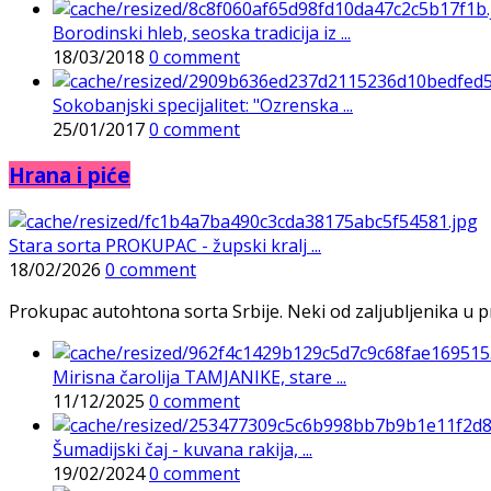
Borodinski hleb, seoska tradicija iz ...
18/03/2018
0 comment
Sokobanjski specijalitet: "Ozrenska ...
25/01/2017
0 comment
Hrana i piće
Stara sorta PROKUPAC - župski kralj ...
18/02/2026
0 comment
Prokupac autohtona sorta Srbije. Neki od zaljubljenika u pr
Mirisna čarolija TAMJANIKE, stare ...
11/12/2025
0 comment
Šumadijski čaj - kuvana rakija, ...
19/02/2024
0 comment