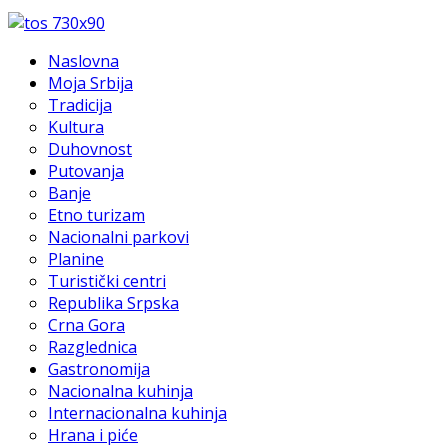
Naslovna
Moja Srbija
Tradicija
Kultura
Duhovnost
Putovanja
Banje
Etno turizam
Nacionalni parkovi
Planine
Turistički centri
Republika Srpska
Crna Gora
Razglednica
Gastronomija
Nacionalna kuhinja
Internacionalna kuhinja
Hrana i piće