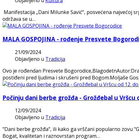
Objavljeno u
Kultura
Manifestacija „Dani Milunke Savić“, posvećena najvećoj srp
održava se u…
MALA GOSPOJINA - rođenje Presvete Bogorod
21/09/2024
Objavljeno u
Tradicija
Ovo je rođendan Presvete Bogorodice,BlagodetnAutor:Drag
postiđeni pred ljudima i skrušeni pred Bogom.Moljaše Go
Počinju dani berbe grožđa - Grožđebal u Vršcu 
12/09/2024
Objavljeno u
Tradicija
"Dani berbe grožđa", ili kako ga vrščani popularno zovu "Gr
Bogat, kvalitetan i raznovrstan program…