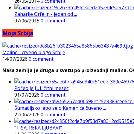
26/05/2014
0 comment
Zaharije Orfelin - jedan od ...
07/06/2015
0 comment
Moja Srbija
Maline - crveno blago Srbije
14/07/2026
0 comment
Naša zemlja je druga u svetu po proizvodnji malina. Ovi
Počeo je JUL žitni mesec
01/07/2026
0 comment
Šumadijsko lepo selo Kamenica čuveno ...
22/06/2026
0 comment
"TISA, REKA LjUBAVI"