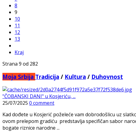
8
9
10
11
12
13
Kraj
Strana 9 od 282
Moja Srbija
Tradicija
/
Kultura
/
Duhovnost
"ČOBANSKI DANI" u Kosjeriću, ...
25/07/2025
0 comment
Kad dođete u Kosjerić poželeće vam dobrodošlicu uz slatko 
ovom prelepom gradiću predstavlja specifičan sabor narodno
bogate riznice narodne ...