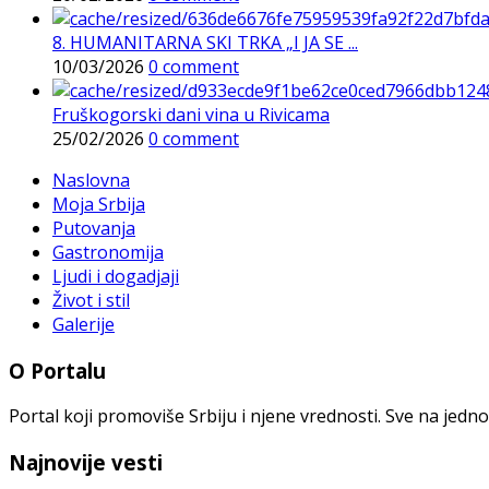
8. HUMANITARNA SKI TRKA „I JA SE ...
10/03/2026
0 comment
Fruškogorski dani vina u Rivicama
25/02/2026
0 comment
Naslovna
Moja Srbija
Putovanja
Gastronomija
Ljudi i dogadjaji
Život i stil
Galerije
O Portalu
Portal koji promoviše Srbiju i njene vrednosti. Sve na jedno
Najnovije vesti