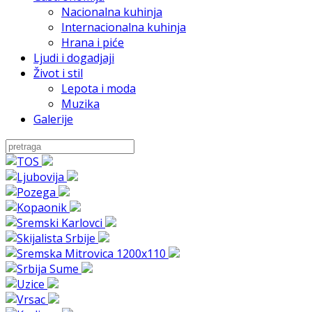
Nacionalna kuhinja
Internacionalna kuhinja
Hrana i piće
Ljudi i dogadjaji
Život i stil
Lepota i moda
Muzika
Galerije