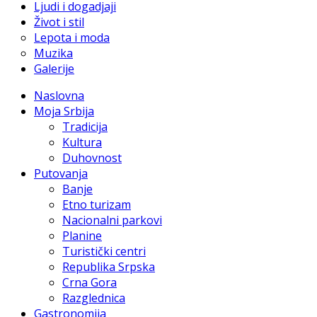
Ljudi i dogadjaji
Život i stil
Lepota i moda
Muzika
Galerije
Naslovna
Moja Srbija
Tradicija
Kultura
Duhovnost
Putovanja
Banje
Etno turizam
Nacionalni parkovi
Planine
Turistički centri
Republika Srpska
Crna Gora
Razglednica
Gastronomija