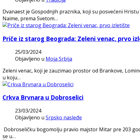
Dvanaest je Gospodnjih praznika, koji su posvećeni Hristu i
Naime, prema Svetom…
Priče iz starog Beograda: Zeleni venac, prvo izl
25/03/2024
Objavljeno u
Moja Srbija
Zeleni venac, koji je zauzimao prostor od Brankove, Lomine
u koju…
Crkva Brvnara u Dobroselici
23/03/2024
Objavljeno u
Srpsko nasleđe
Dobroseličku bogomolju pravio majstor Mitar pre 203 godi
se u…