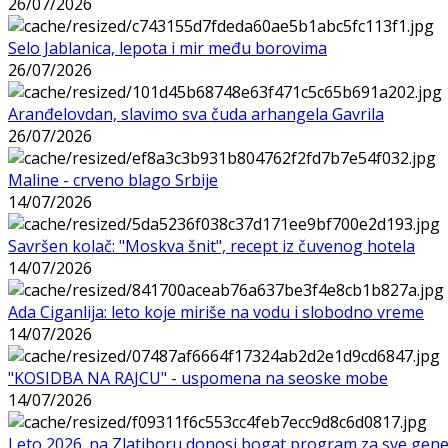
26/07/2026
Selo Jablanica, lepota i mir među borovima
26/07/2026
Aranđelovdan, slavimo sva čuda arhangela Gavrila
26/07/2026
Maline - crveno blago Srbije
14/07/2026
Savršen kolač: "Moskva šnit", recept iz čuvenog hotela
14/07/2026
Ada Ciganlija: leto koje miriše na vodu i slobodno vreme
14/07/2026
"KOSIDBA NA RAJCU" - uspomena na seoske mobe
14/07/2026
Leto 2026. na Zlatiboru donosi bogat program za sve gene