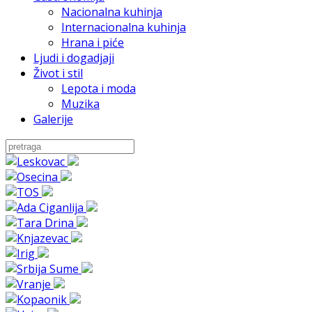
Nacionalna kuhinja
Internacionalna kuhinja
Hrana i piće
Ljudi i dogadjaji
Život i stil
Lepota i moda
Muzika
Galerije