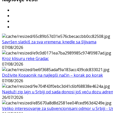
Savršen slatkiš za sva vremena: knedle sa šljivama
07/08/2026
Kroz klisuru reke Gradac
07/08/2026
Doživite Kopaonik na najlepši način – korak po korak
07/08/2026
Najduži zip lajn u Srbiji od sada donosi još veću dozu adre
26/07/2026
Veliko interesovanje za subvencionisani odmor u Srbiji - 