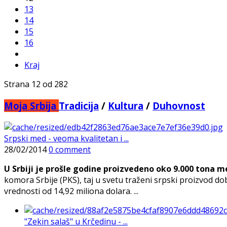
13
14
15
16
Kraj
Strana 12 od 282
Moja Srbija
Tradicija
/
Kultura
/
Duhovnost
Srpski med - veoma kvalitetan i ...
28/02/2014
0 comment
U Srbiji je prošle godine proizvedeno oko 9.000 tona me
komora Srbije (PKS), taj u svetu traženi srpski proizvod dobi
vrednosti od 14,92 miliona dolara. ...
"Zekin salaš" u Krčedinu - ...