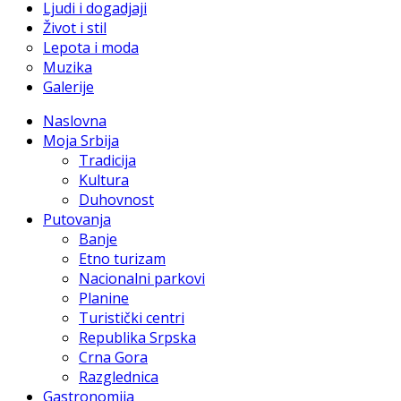
Ljudi i dogadjaji
Život i stil
Lepota i moda
Muzika
Galerije
Naslovna
Moja Srbija
Tradicija
Kultura
Duhovnost
Putovanja
Banje
Etno turizam
Nacionalni parkovi
Planine
Turistički centri
Republika Srpska
Crna Gora
Razglednica
Gastronomija