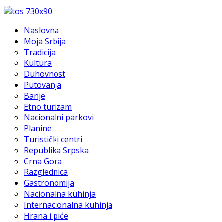
Naslovna
Moja Srbija
Tradicija
Kultura
Duhovnost
Putovanja
Banje
Etno turizam
Nacionalni parkovi
Planine
Turistički centri
Republika Srpska
Crna Gora
Razglednica
Gastronomija
Nacionalna kuhinja
Internacionalna kuhinja
Hrana i piće