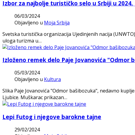
Izbor za najbolje turističko selo u Srbiji u 2024.
06/03/2024
Objavljeno u
Moja Srbija
Svetska turistička organizacija Ujedinjenih nacija (UNWTO)
uloga turizma u…
Izloženo remek delo Paje Jovanovića "Odmor 
05/03/2024
Objavljeno u
Kultura
Slika Paje Jovanovića "Odmor bašibozuka", nedavno kupljen
Ljubice. Muškarac prikazan…
Lepi Futog i njegove barokne tajne
29/02/2024