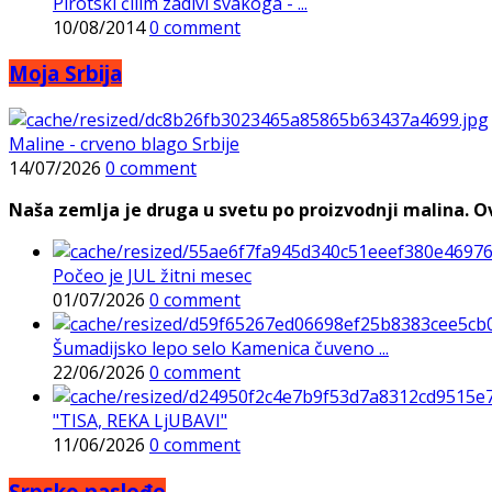
Pirotski ćilim zadivi svakoga - ...
10/08/2014
0 comment
Moja Srbija
Maline - crveno blago Srbije
14/07/2026
0 comment
Naša zemlja je druga u svetu po proizvodnji malina. Ovi
Počeo je JUL žitni mesec
01/07/2026
0 comment
Šumadijsko lepo selo Kamenica čuveno ...
22/06/2026
0 comment
"TISA, REKA LjUBAVI"
11/06/2026
0 comment
Srpsko nasleđe