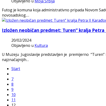
Objavljeno u
Moja Srbija
Futog je komuna koja administrativno pripada Novom Sadu, ali
novosadskog.…
Izložen neobičan predmet: Turen” kralja Petra 
20/02/2024
Objavljeno u
Kultura
U Muzeju Jugoslavije predstavljen je premijerno “Turen” kra
najznačajnijih…
Start
7
8
9
10
11
12