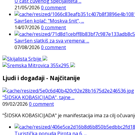
U čast čuvenog specijaliteta ...
21/05/2026
0 comment
Savršen kolač: "Moskva šnit", ...
14/07/2026
0 comment
Savršen slatkiš za sva vremena: ...
07/08/2026
0 comment
Ljudi i događaji - Najčitanije
"ŠIDSKA KOBASICIJADA", tajne ...
09/02/2026
0 comment
"ŠIDSKA KOBASICIJADA" je manifestacija ima za cilj očuvanje o
Turistička ponuda Pirota na 6. ...