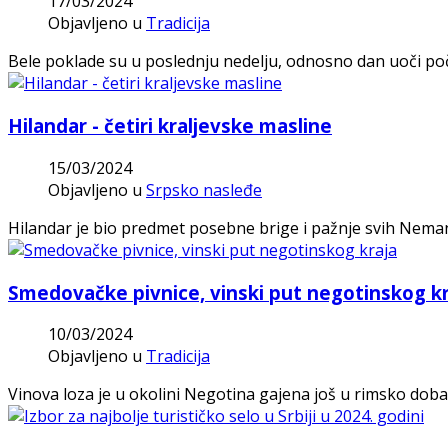
17/03/2024
Objavljeno u
Tradicija
Bele poklade su u poslednju nedelju, odnosno dan uoči poče
Hilandar - četiri kraljevske masline
15/03/2024
Objavljeno u
Srpsko nasleđe
Hilandar je bio predmet posebne brige i pažnje svih Nemanj
Smedovačke pivnice, vinski put negotinskog kr
10/03/2024
Objavljeno u
Tradicija
Vinova loza je u okolini Negotina gajena još u rimsko doba,