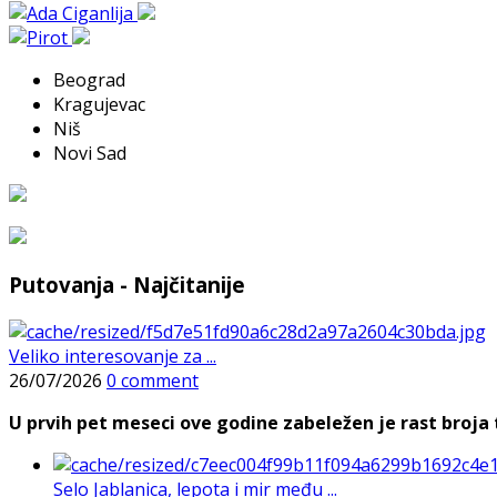
Beograd
Kragujevac
Niš
Novi Sad
Putovanja - Najčitanije
Veliko interesovanje za ...
26/07/2026
0 comment
U prvih pet meseci ove godine zabeležen je rast broja t
Selo Jablanica, lepota i mir među ...