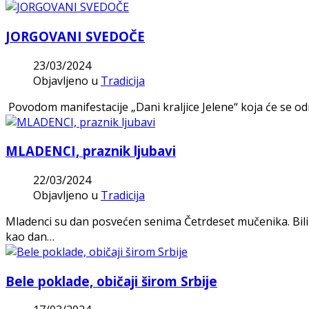
JORGOVANI SVEDOČE
23/03/2024
Objavljeno u
Tradicija
Povodom manifestacije „Dani kraljice Jelene“ koja će se odr
MLADENCI, praznik ljubavi
22/03/2024
Objavljeno u
Tradicija
Mladenci su dan posvećen senima Četrdeset mučenika. Bili s
kao dan…
Bele poklade, običaji širom Srbije