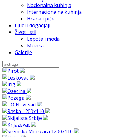
Nacionalna kuhinja
Internacionalna kuhinja
Hrana i piće
Ljudi i dogadjaji
Život i stil
Lepota i moda
Muzika
Galerije