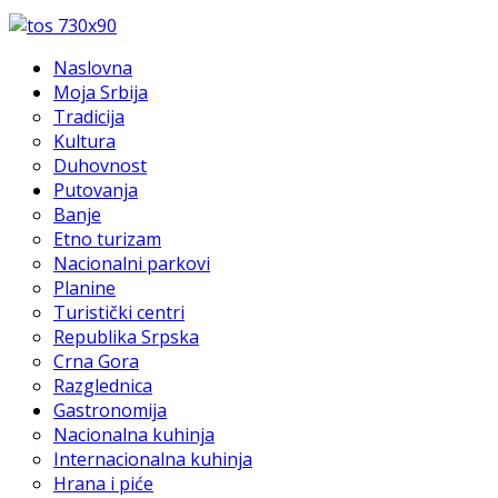
Naslovna
Moja Srbija
Tradicija
Kultura
Duhovnost
Putovanja
Banje
Etno turizam
Nacionalni parkovi
Planine
Turistički centri
Republika Srpska
Crna Gora
Razglednica
Gastronomija
Nacionalna kuhinja
Internacionalna kuhinja
Hrana i piće