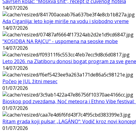
Savršen kolač: "Moskva šnit", recept iz čuvenog hotela
14/07/2026
Ada Ciganlija: leto koje miriše na vodu i slobodno vreme
14/07/2026
"KOSIDBA NA RAJCU" - uspomena na seoske mobe
14/07/2026
Leto 2026. na Zlatiboru donosi bogat program za sve gene
14/07/2026
Počeo je JUL žitni mesec
01/07/2026
Bioskop pod zvezdama, Noć meteora i Ethno Vibe festival: 
01/07/2026
Ritam grada koji pulsar „LAGÁNO“: Vodič kroz novi koncep
01/07/2026