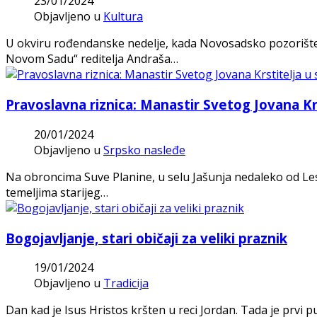
23/01/2024
Objavljeno u
Kultura
U okviru rođendanske nedelje, kada Novosadsko pozorište („
Novom Sadu“ reditelja Andraša…
Pravoslavna riznica: Manastir Svetog Jovana Krs
20/01/2024
Objavljeno u
Srpsko nasleđe
Na obroncima Suve Planine, u selu Jašunja nedaleko od Les
temeljima starijeg…
Bogojavljanje, stari običaji za veliki praznik
19/01/2024
Objavljeno u
Tradicija
Dan kad je Isus Hristos kršten u reci Jordan. Tada je prvi 