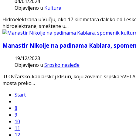
04/01/2024
Objavljeno u
Kultura
Hidroelektrana u Vučju, oko 17 kilometara daleko od Leskov
hidroelektrane, smeštene u…
Manastir Nikolje na padinama Kablara, spomeni
19/12/2023
Objavljeno u
Srpsko nasleđe
U Ovčarsko-kablarskoj klisuri, koju zovemo srpska SVETA 
mosta preko…
Start
8
9
10
11
12