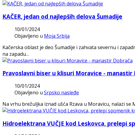
KAČER, jedan od najlepših delova Šumadije
10/01/2024
Objavljeno u
Moja Srbija
Kačerska oblast je deo Šumadije i zahvata severnu i zapad
na zapadu…
Pravoslavni biser u klisuri Moravice - manastir
10/01/2024
Objavljeno u
Srpsko nasleđe
Na vrhu brežuljka iznad ušća Rzava u Moravicu, nalazi se Ma
Hidroelektrana VUČJE kod Leskovca, prelepi s