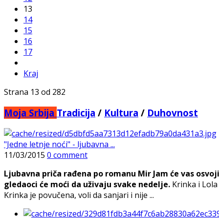
13
14
15
16
17
Kraj
Strana 13 od 282
Moja Srbija
Tradicija
/
Kultura
/
Duhovnost
"Jedne letnje noći" - ljubavna ...
11/03/2015
0 comment
Ljubavna priča rađena po romanu Mir Jam će vas osvoji
gledaoci će moći da uživaju svake nedelje.
Krinka i Lola
Krinka je povučena, voli da sanjari i nije ...