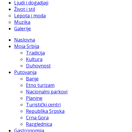
Ljudi i dogadjaji
Život i stil
Lepota i moda
Muzika
Galerije
Naslovna
Moja Srbija
Tradicija
Kultura
Duhovnost
Putovanja
Banje
Etno turizam
Nacionalni parkovi
Planine
Turistički centri
Republika Srpska
Crna Gora
Razglednica
Gastronomija