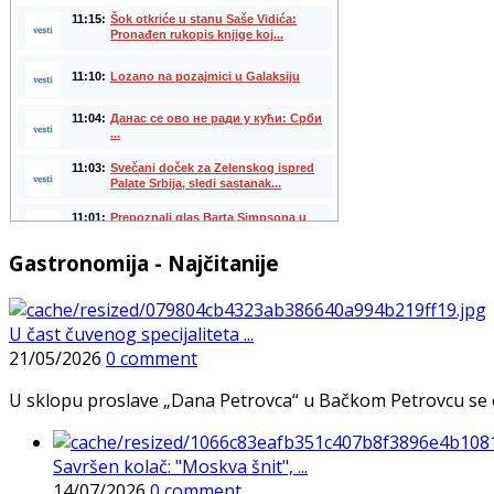
Gastronomija - Najčitanije
U čast čuvenog specijaliteta ...
21/05/2026
0 comment
U sklopu proslave „Dana Petrovca“ u Bačkom Petrovcu se održa
Savršen kolač: "Moskva šnit", ...
14/07/2026
0 comment