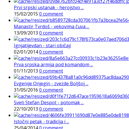
Prvi srpski ustanak - herojstvo ...
15/02/2015
0 comment
Manastir Tvrdoš - vekovima čuva ...
13/09/2013
0 comment
Ignjatijevdan - stari običaji
02/01/2014
0 comment
Prva srpska armija pod komandom ...
01/11/2013
0 comment
Evgenije Onjegin - zvezde Boljšoj ...
31/05/2016
0 comment
Sveti Stefan Despot - potomak ...
22/10/2013
0 comment
Istočni petak - tradicija i ...
25/04/2014
0 comment