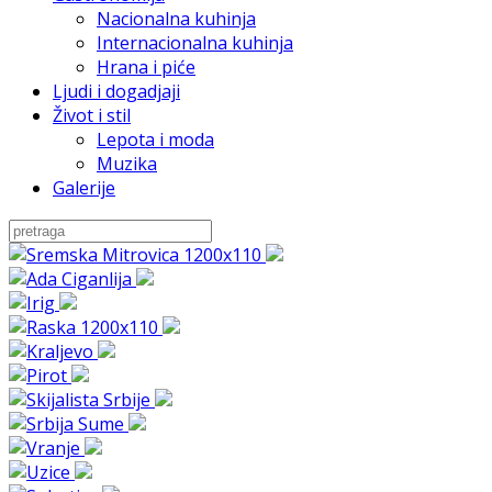
Nacionalna kuhinja
Internacionalna kuhinja
Hrana i piće
Ljudi i dogadjaji
Život i stil
Lepota i moda
Muzika
Galerije