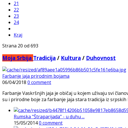
21
22
23
24
Kraj
Strana 20 od 693
Moja Srbija
Tradicija
/
Kultura
/
Duhovnost
Farbanje jaja prirodnim bojama
06/04/2018
0 comment
Farbanje Vaskršnjih jaja je običaj u kojem uživaju svi čl
su i prirodne boje za farbanje jaja stara tradicija iz srpski
Rumska "Štraparijada" - u duhu ...
15/05/2014
0 comment