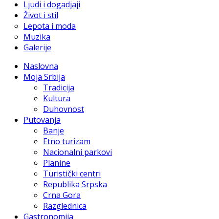
Ljudi i dogadjaji
Život i stil
Lepota i moda
Muzika
Galerije
Naslovna
Moja Srbija
Tradicija
Kultura
Duhovnost
Putovanja
Banje
Etno turizam
Nacionalni parkovi
Planine
Turistički centri
Republika Srpska
Crna Gora
Razglednica
Gastronomija