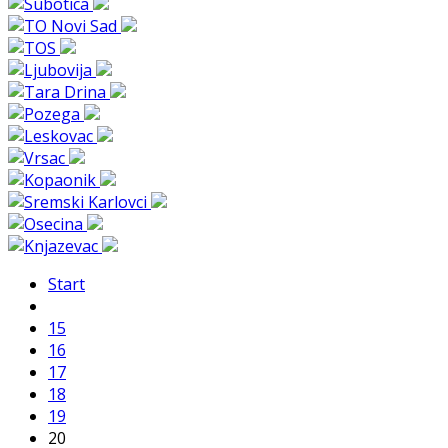
Start
15
16
17
18
19
20