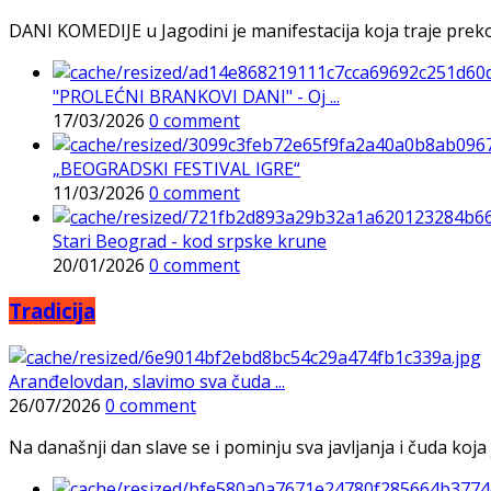
DANI KOMEDIJE u Jagodini je manifestacija koja traje preko p
"PROLEĆNI BRANKOVI DANI" - Oj ...
17/03/2026
0 comment
„BEOGRADSKI FESTIVAL IGRE“
11/03/2026
0 comment
Stari Beograd - kod srpske krune
20/01/2026
0 comment
Tradicija
Aranđelovdan, slavimo sva čuda ...
26/07/2026
0 comment
Na današnji dan slave se i pominju sva javljanja i čuda koja j