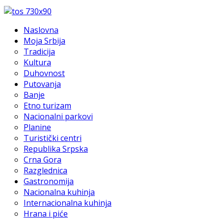
Naslovna
Moja Srbija
Tradicija
Kultura
Duhovnost
Putovanja
Banje
Etno turizam
Nacionalni parkovi
Planine
Turistički centri
Republika Srpska
Crna Gora
Razglednica
Gastronomija
Nacionalna kuhinja
Internacionalna kuhinja
Hrana i piće