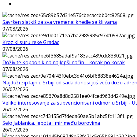
Savršen slatkiš za sva vremena: knedle sa šljivama
07/08/2026
Kroz klisuru reke Gradac
07/08/2026
Doživite Kopaonik na najlepši način – korak po korak
07/08/2026
Najduži zip lajn u Srbiji od sada donosi još veću dozu adre
26/07/2026
Veliko interesovanje za subvencionisani odmor u Srbiji - 
26/07/2026
Selo Jablanica, lepota i mir među borovima
26/07/2026