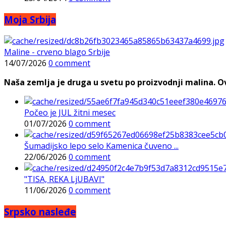
Moja Srbija
Maline - crveno blago Srbije
14/07/2026
0 comment
Naša zemlja je druga u svetu po proizvodnji malina. Ovi
Počeo je JUL žitni mesec
01/07/2026
0 comment
Šumadijsko lepo selo Kamenica čuveno ...
22/06/2026
0 comment
"TISA, REKA LjUBAVI"
11/06/2026
0 comment
Srpsko nasleđe