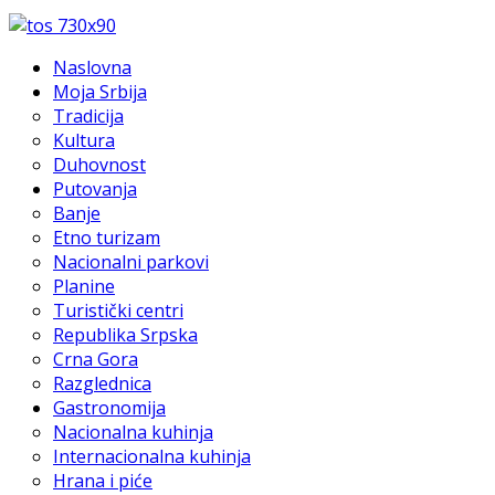
Naslovna
Moja Srbija
Tradicija
Kultura
Duhovnost
Putovanja
Banje
Etno turizam
Nacionalni parkovi
Planine
Turistički centri
Republika Srpska
Crna Gora
Razglednica
Gastronomija
Nacionalna kuhinja
Internacionalna kuhinja
Hrana i piće