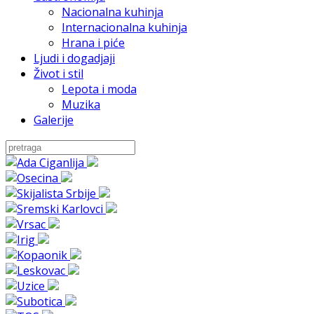
Nacionalna kuhinja
Internacionalna kuhinja
Hrana i piće
Ljudi i dogadjaji
Život i stil
Lepota i moda
Muzika
Galerije