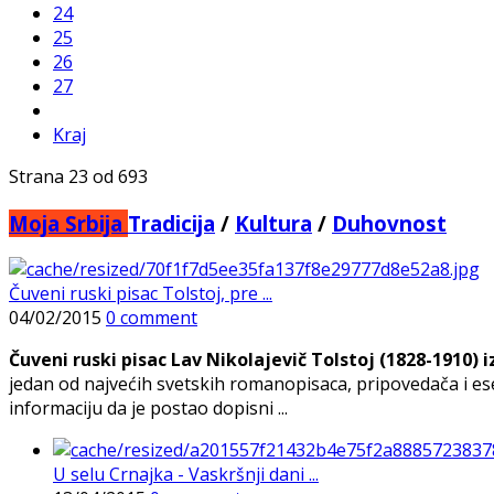
24
25
26
27
Kraj
Strana 23 od 693
Moja Srbija
Tradicija
/
Kultura
/
Duhovnost
Čuveni ruski pisac Tolstoj, pre ...
04/02/2015
0 comment
Čuveni ruski pisac Lav Nikolajevič Tolstoj (1828-1910)
jedan od najvećih svetskih romanopisaca, pripovedača i esejis
informaciju da je postao dopisni ...
U selu Crnajka - Vaskršnji dani ...