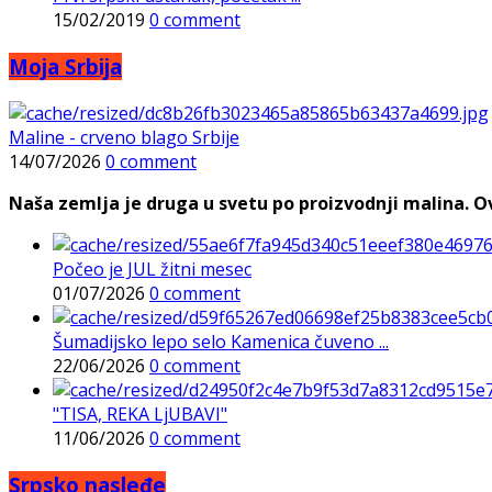
15/02/2019
0 comment
Moja Srbija
Maline - crveno blago Srbije
14/07/2026
0 comment
Naša zemlja je druga u svetu po proizvodnji malina. Ovi
Počeo je JUL žitni mesec
01/07/2026
0 comment
Šumadijsko lepo selo Kamenica čuveno ...
22/06/2026
0 comment
"TISA, REKA LjUBAVI"
11/06/2026
0 comment
Srpsko nasleđe