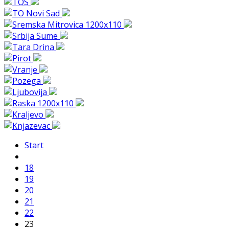
Start
18
19
20
21
22
23