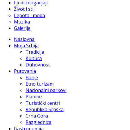
Ljudi i dogadjaji
Život i stil
Lepota i moda
Muzika
Galerije
Naslovna
Moja Srbija
Tradicija
Kultura
Duhovnost
Putovanja
Banje
Etno turizam
Nacionalni parkovi
Planine
Turistički centri
Republika Srpska
Crna Gora
Razglednica
Gastronomija