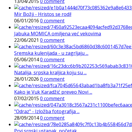
13/04/2015
0 comment
Mir Božji - Hristos se rodi!
06/01/2016
0 comment
Jabuka MOMICA omiljena već vekovima
22/06/2021
0 comment
Sremska kulenijada - u zagrljaju ...
05/06/2014
0 comment
Natalija, srpska kraljica koju su ...
26/01/2026
0 comment
Kako je Vuk Karadžić preveo Novi ...
07/02/2015
0 comment
"Odraz" - Izložba fotografija ...
28/09/2014
0 comment
Prvi srpski ustanak, početak ...