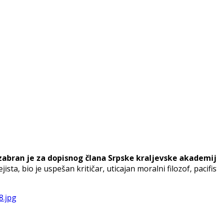
 izabran je za dopisnog člana Srpske kraljevske akademij
ta, bio je uspešan kritičar, uticajan moralni filozof, pacifis