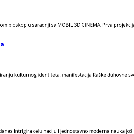
dom bioskop u saradnji sa MOBIL 3D CINEMA. Prva projekcija 
ta
iranju kulturnog identiteta, manifestacija Raške duhovne sve
danas intrigira celu naciju i jednostavno moderna nauka još 