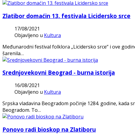
Zlatibor domaćin 13. festivala Licidersko srce
17/08/2021
Objavljeno u
Kultura
Međunarodni festival folklora „Licidersko srce“ i ove godi
šarenila…
Srednjovekovni Beograd - burna istorija
16/08/2021
Objavljeno u
Kultura
Srpska vladavina Beogradom počinje 1284. godine, kada srp
Beogradom. To…
Ponovo radi bioskop na Zlatiboru