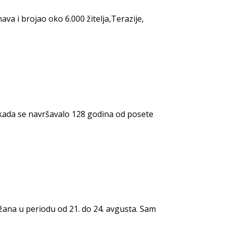
a i brojao oko 6.000 žitelja,Terazije,
kada se navršavalo 128 godina od posete
žana u periodu od 21. do 24. avgusta. Sam