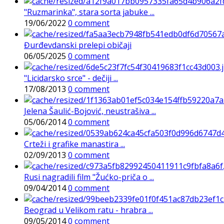
"Ruzmarinka", stara sorta jabuke ...
19/06/2022
0 comment
Đurđevdanski prelepi običaji
06/05/2025
0 comment
"Licidarsko srce" - dečiji ...
17/08/2013
0 comment
Jelena Šaulić-Bojović, neustrašiva ...
05/06/2014
0 comment
Crteži i grafike manastira ...
02/09/2013
0 comment
Rusi nagradili film "Žućko-priča o ...
09/04/2014
0 comment
Beograd u Velikom ratu - hrabra ...
09/05/2014
0 comment