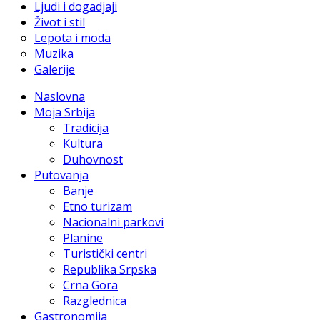
Ljudi i dogadjaji
Život i stil
Lepota i moda
Muzika
Galerije
Naslovna
Moja Srbija
Tradicija
Kultura
Duhovnost
Putovanja
Banje
Etno turizam
Nacionalni parkovi
Planine
Turistički centri
Republika Srpska
Crna Gora
Razglednica
Gastronomija