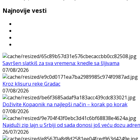
Najnovije vesti
Savršen slatkiš za sva vremena: knedle sa šljivama
07/08/2026
Kroz klisuru reke Gradac
07/08/2026
Doživite Kopaonik na najlepši način – korak po korak
07/08/2026
Najduži zip lajn u Srbiji od sada donosi još veću dozu adre
26/07/2026