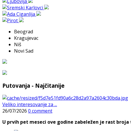
Beograd
Kragujevac
Niš
Novi Sad
Putovanja - Najčitanije
Veliko interesovanje za ...
26/07/2026
0 comment
U prvih pet meseci ove godine zabeležen je rast broja t