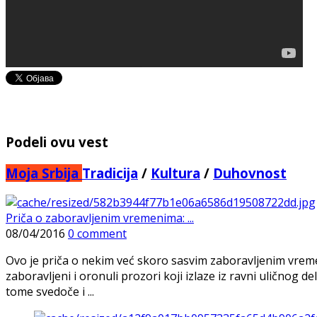
Podeli ovu vest
Moja Srbija
Tradicija
/
Kultura
/
Duhovnost
Priča o zaboravljenim vremenima: ...
08/04/2016
0 comment
Ovo je priča o nekim već skoro sasvim zaboravljenim vremeni
zaboravljeni i oronuli prozori koji izlaze iz ravni uličnog d
tome svedoče i ...