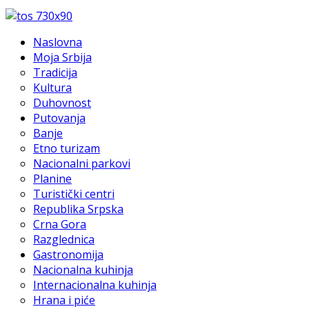
Naslovna
Moja Srbija
Tradicija
Kultura
Duhovnost
Putovanja
Banje
Etno turizam
Nacionalni parkovi
Planine
Turistički centri
Republika Srpska
Crna Gora
Razglednica
Gastronomija
Nacionalna kuhinja
Internacionalna kuhinja
Hrana i piće