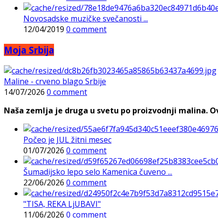
Novosadske muzičke svečanosti ...
12/04/2019
0 comment
Moja Srbija
Maline - crveno blago Srbije
14/07/2026
0 comment
Naša zemlja je druga u svetu po proizvodnji malina. Ovi
Počeo je JUL žitni mesec
01/07/2026
0 comment
Šumadijsko lepo selo Kamenica čuveno ...
22/06/2026
0 comment
"TISA, REKA LjUBAVI"
11/06/2026
0 comment