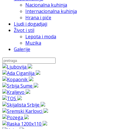
Nacionalna kuhinja
Internacionalna kuhinja
Hrana i piće
Ljudi i dogadjaji
Život i stil
Lepota i moda
Muzika
Galerije