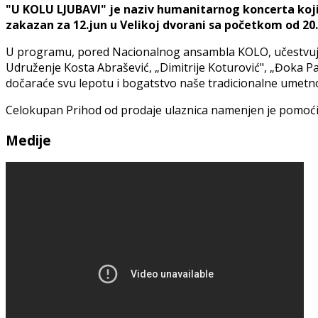
"U KOLU LJUBAVI" je naziv humanitarnog koncerta koji 
zakazan za 12.jun u Velikoj dvorani sa početkom od 20
U programu, pored Nacionalnog ansambla KOLO, učestvuju 
Udruženje Kosta Abrašević, „Dimitrije Koturović", „Đoka Pa
dočaraće svu lepotu i bogatstvo naše tradicionalne umetnos
Celokupan Prihod od prodaje ulaznica namenjen je pomoći 
Medije