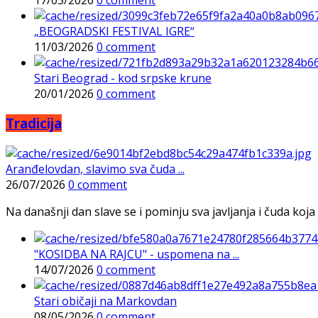
„BEOGRADSKI FESTIVAL IGRE“
11/03/2026
0 comment
Stari Beograd - kod srpske krune
20/01/2026
0 comment
Tradicija
Aranđelovdan, slavimo sva čuda ...
26/07/2026
0 comment
Na današnji dan slave se i pominju sva javljanja i čuda koja j
"KOSIDBA NA RAJCU" - uspomena na ...
14/07/2026
0 comment
Stari običaji na Markovdan
08/05/2026
0 comment