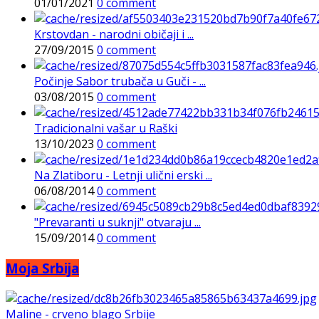
01/01/2021
0 comment
Krstovdan - narodni običaji i ...
27/09/2015
0 comment
Počinje Sabor trubača u Guči - ...
03/08/2015
0 comment
Tradicionalni vašar u Raški
13/10/2023
0 comment
Na Zlatiboru - Letnji ulični erski ...
06/08/2014
0 comment
"Prevaranti u suknji" otvaraju ...
15/09/2014
0 comment
Moja Srbija
Maline - crveno blago Srbije