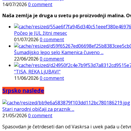
14/07/2026
0 comment
Naša zemlja je druga u svetu po proizvodnji malina. Ovi
Počeo je JUL žitni mesec
01/07/2026
0 comment
Šumadijsko lepo selo Kamenica čuveno ...
22/06/2026
0 comment
"TISA, REKA LjUBAVI"
11/06/2026
0 comment
Srpsko nasleđe
Stari narodni običaji za praznik ...
21/05/2026
0 comment
Spasovdan je četrdeseti dan od Vaskrsa i uvek pada u četvrtak