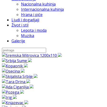
Nacionalna kuhinja
Internacionalna kuhinja
Hrana i piće
Ljudi i dogadjaji
Život i stil
Lepota i moda
Muzika
Galerije