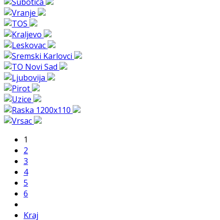
1
2
3
4
5
6
Kraj