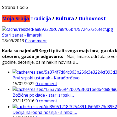
Strana 1 od 6
Moja Srbija
Tradicija
/
Kultura
/
Duhovnost
Stari zanat - limarski
28/09/2013
0 comment
Kada su najmlađi šegrti pitali svoga majstora, gazda 
otvoren, gazda je odgovorio:
- Nas, limare, održala je ve
godine, decenije, osim nekih novina u ...
Prvi srpski ustanak - Karađorđevo ...
15/02/2022
0 comment
Božićne poklade - stari srpski ...
27/11/2016
0 comment
Dečija narodna nošnja - simbol ...