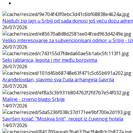
Najduži zip lajn u Srbiji od sada donosi još veću dozu adre
26/07/2026
Veliko interesovanje za subvencionisani odmor u Srbiji - 
26/07/2026
Selo Jablanica, lepota i mir među borovima
26/07/2026
Aranđelovdan, slavimo sva čuda arhangela Gavrila
26/07/2026
Maline - crveno blago Srbije
14/07/2026
Savršen kolač: "Moskva šnit", recept iz čuvenog hotela
14/07/2026