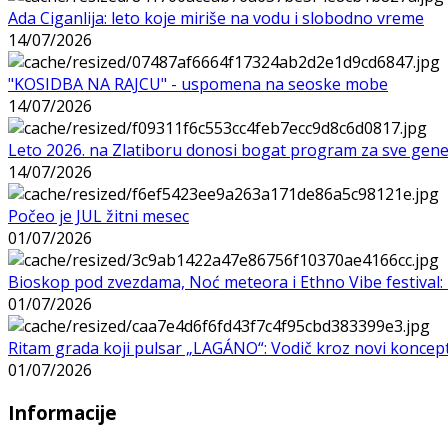
Ada Ciganlija: leto koje miriše na vodu i slobodno vreme
14/07/2026
"KOSIDBA NA RAJCU" - uspomena na seoske mobe
14/07/2026
Leto 2026. na Zlatiboru donosi bogat program za sve gene
14/07/2026
Počeo je JUL žitni mesec
01/07/2026
Bioskop pod zvezdama, Noć meteora i Ethno Vibe festival: 
01/07/2026
Ritam grada koji pulsar „LAGÁNO“: Vodič kroz novi koncep
01/07/2026
Informacije