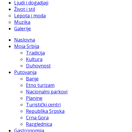
Ljudi i dogadjaji
Život i stil
Lepota i moda
Muzika
Galerije
Naslovna
Moja Srbija
Tradicija
Kultura
Duhovnost
Putovanja
Banje
Etno turizam
Nacionalni parkovi
Planine
Turistički centri
Republika Srpska
Crna Gora
Razglednica
Gastronomija