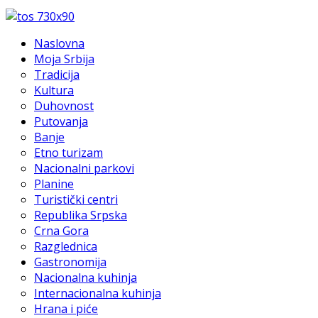
Naslovna
Moja Srbija
Tradicija
Kultura
Duhovnost
Putovanja
Banje
Etno turizam
Nacionalni parkovi
Planine
Turistički centri
Republika Srpska
Crna Gora
Razglednica
Gastronomija
Nacionalna kuhinja
Internacionalna kuhinja
Hrana i piće