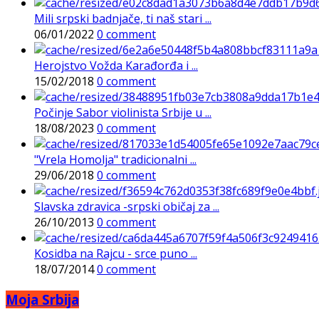
Mili srpski badnjače, ti naš stari ...
06/01/2022
0 comment
Herojstvo Vožda Karađorđa i ...
15/02/2018
0 comment
Počinje Sabor violinista Srbije u ...
18/08/2023
0 comment
"Vrela Homolja" tradicionalni ...
29/06/2018
0 comment
Slavska zdravica -srpski običaj za ...
26/10/2013
0 comment
Kosidba na Rajcu - srce puno ...
18/07/2014
0 comment
Moja Srbija