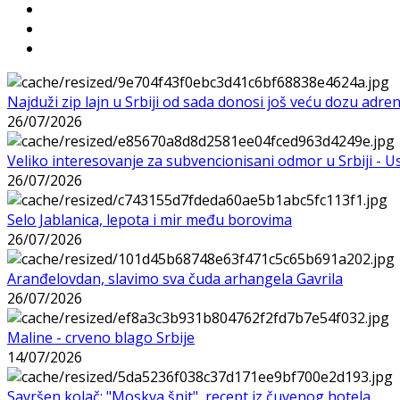
Najduži zip lajn u Srbiji od sada donosi još veću dozu adre
26/07/2026
Veliko interesovanje za subvencionisani odmor u Srbiji - 
26/07/2026
Selo Jablanica, lepota i mir među borovima
26/07/2026
Aranđelovdan, slavimo sva čuda arhangela Gavrila
26/07/2026
Maline - crveno blago Srbije
14/07/2026
Savršen kolač: "Moskva šnit", recept iz čuvenog hotela