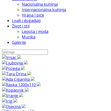
Nacionalna kuhinja
Internacionalna kuhinja
Hrana i piće
Ljudi i dogadjaji
Život i stil
Lepota i moda
Muzika
Galerije