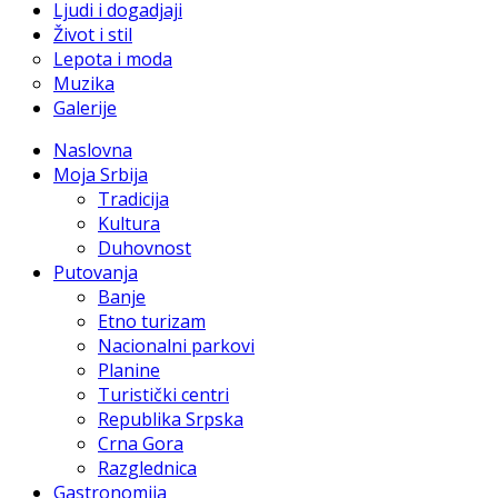
Ljudi i dogadjaji
Život i stil
Lepota i moda
Muzika
Galerije
Naslovna
Moja Srbija
Tradicija
Kultura
Duhovnost
Putovanja
Banje
Etno turizam
Nacionalni parkovi
Planine
Turistički centri
Republika Srpska
Crna Gora
Razglednica
Gastronomija