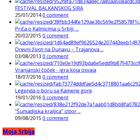
FESTIVAL BALKANSKOG SIRA
25/01/2014
0 comment
Priča o Kalmicima u Srbiji, ...
20/02/2015
0 comment
Drevni život na Dunavu – Trajanova ...
03/08/2013
0 comment
Vranjanski čoček - igra koja osvaja
18/07/2016
0 comment
Legenda o boru sa Kamene gore
19/01/2016
0 comment
"Šumadijska kraljica" izbor ...
09/08/2015
0 comment
Moja Srbija