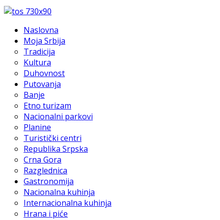
Naslovna
Moja Srbija
Tradicija
Kultura
Duhovnost
Putovanja
Banje
Etno turizam
Nacionalni parkovi
Planine
Turistički centri
Republika Srpska
Crna Gora
Razglednica
Gastronomija
Nacionalna kuhinja
Internacionalna kuhinja
Hrana i piće