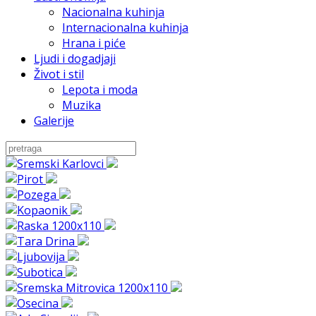
Nacionalna kuhinja
Internacionalna kuhinja
Hrana i piće
Ljudi i dogadjaji
Život i stil
Lepota i moda
Muzika
Galerije