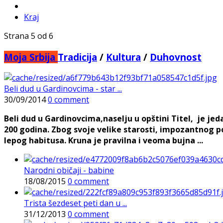
Kraj
Strana 5 od 6
Moja Srbija
Tradicija
/
Kultura
/
Duhovnost
Beli dud u Gardinovcima - star ...
30/09/2014
0 comment
Beli dud u Gardinovcima,naselju u opštini Titel, je jed
200 godina. Zbog svoje velike starosti, impozantnog p
lepog habitusa. Kruna je pravilna i veoma bujna ...
Narodni običaji - babine
18/08/2015
0 comment
Trista šezdeset peti dan u ...
31/12/2013
0 comment