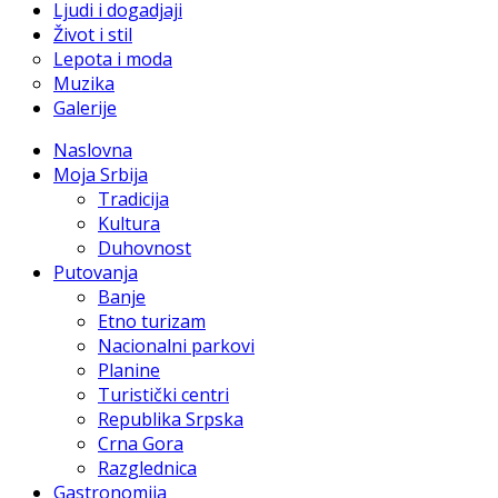
Ljudi i dogadjaji
Život i stil
Lepota i moda
Muzika
Galerije
Naslovna
Moja Srbija
Tradicija
Kultura
Duhovnost
Putovanja
Banje
Etno turizam
Nacionalni parkovi
Planine
Turistički centri
Republika Srpska
Crna Gora
Razglednica
Gastronomija