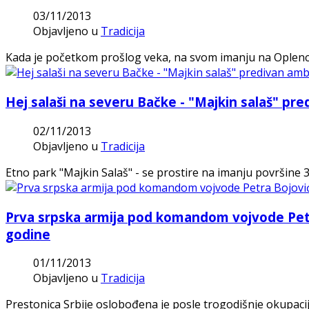
03/11/2013
Objavljeno u
Tradicija
Kada je početkom prošlog veka, na svom imanju na Oplencu
Hej salaši na severu Bačke - "Majkin salaš" pre
02/11/2013
Objavljeno u
Tradicija
Etno park "Majkin Salaš" - se prostire na imanju površine 3
Prva srpska armija pod komandom vojvode Pet
godine
01/11/2013
Objavljeno u
Tradicija
Prestonica Srbije oslobođena je posle trogodišnje okupaci