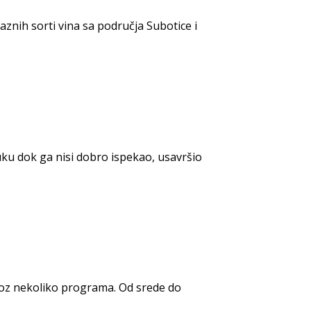
znih sorti vina sa područja Subotice i
uku dok ga nisi dobro ispekao, usavršio
kroz nekoliko programa. Od srede do