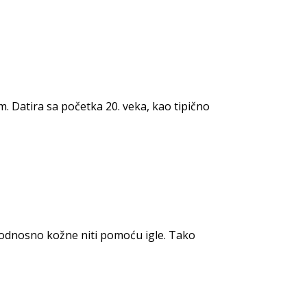
. Datira sa početka 20. veka, kao tipično
 odnosno kožne niti pomoću igle. Tako