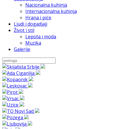
Nacionalna kuhinja
Internacionalna kuhinja
Hrana i piće
Ljudi i dogadjaji
Život i stil
Lepota i moda
Muzika
Galerije