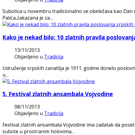
Subotica u novembru tradicionalno se obeležava kao Dan ml
Palića,zakazana je za…
Kako je nekad bilo: 10 zlatnih pravila poslovanj
13/11/2013
Objavljeno u
Tradicija
Udruženje srpskih zanatlija je 1911. godine donelo poslovn
u…
5. Festival zlatnih ansambala Vojvodine
08/11/2013
Objavljeno u
Tradicija
Festival zlatnih ansambala Vojvodine ima zadatak da poseti
subote u prostranim holovima…