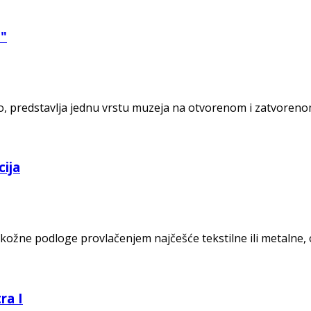
 "
o, predstavlja jednu vrstu muzeja na otvorenom i zatvorenom
cija
kožne podloge provlačenjem najčešće tekstilne ili metalne,
ra I