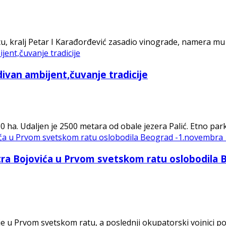
, kralj Petar I Karađorđević zasadio vinograde, namera mu 
divan ambijent,čuvanje tradicije
0 ha. Udaljen je 2500 metara od obale jezera Palić. Etno park
ra Bojovića u Prvom svetskom ratu oslobodila 
je u Prvom svetskom ratu, a poslednji okupatorski vojnici 