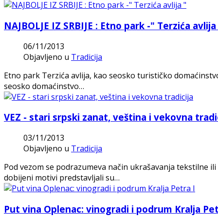
NAJBOLJE IZ SRBIJE : Etno park -" Terzića avlija
06/11/2013
Objavljeno u
Tradicija
Etno park Terzića avlija, kao seosko turističko domaćinstv
seosko domaćinstvo…
VEZ - stari srpski zanat, veština i vekovna tradi
03/11/2013
Objavljeno u
Tradicija
Pod vezom se podrazumeva način ukrašavanja tekstilne ili 
dobijeni motivi predstavljali su…
Put vina Oplenac: vinogradi i podrum Kralja Pet