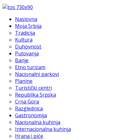
Naslovna
Moja Srbija
Tradicija
Kultura
Duhovnost
Putovanja
Banje
Etno turizam
Nacionalni parkovi
Planine
Turistički centri
Republika Srpska
Crna Gora
Razglednica
Gastronomija
Nacionalna kuhinja
Internacionalna kuhinja
Hrana i piće