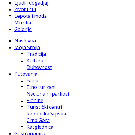
Ljudi i dogadjaji
Život i stil
Lepota i moda
Muzika
Galerije
Naslovna
Moja Srbija
Tradicija
Kultura
Duhovnost
Putovanja
Banje
Etno turizam
Nacionalni parkovi
Planine
Turistički centri
Republika Srpska
Crna Gora
Razglednica
Gastronomija