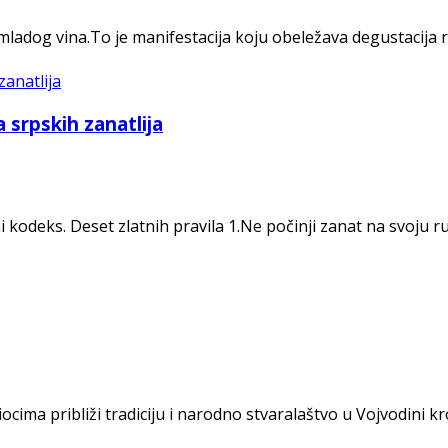
adog vina.To je manifestacija koju obeležava degustacija ra
a srpskih zanatlija
i kodeks. Deset zlatnih pravila 1.Ne počinji zanat na svoju r
ocima približi tradiciju i narodno stvaralaštvo u Vojvodini 