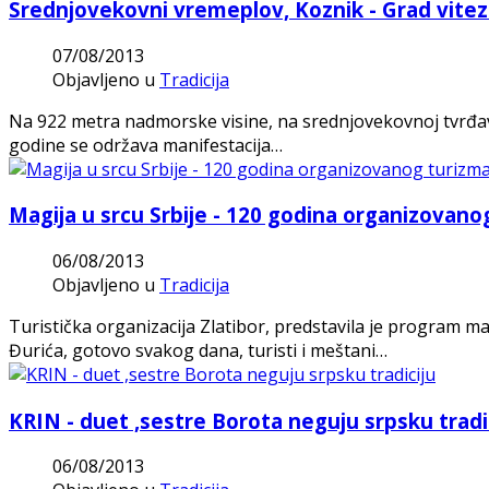
Srednjovekovni vremeplov, Koznik - Grad vite
07/08/2013
Objavljeno u
Tradicija
Na 922 metra nadmorske visine, na srednjovekovnoj tvrđa
godine se održava manifestacija…
Magija u srcu Srbije - 120 godina organizovano
06/08/2013
Objavljeno u
Tradicija
Turistička organizacija Zlatibor, predstavila je program ma
Đurića, gotovo svakog dana, turisti i meštani…
KRIN - duet ,sestre Borota neguju srpsku tradi
06/08/2013