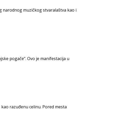
og narodnog muzičkog stvaralaštva kao i
jske pogače". Ovo je manifestacija u
u kao razuđenu celinu. Pored mesta