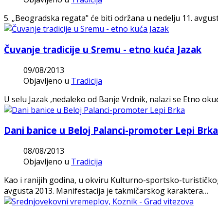
5. „Beogradska regata" će biti održana u nedelju 11. avgusta
Čuvanje tradicije u Sremu - etno kuća Jazak
09/08/2013
Objavljeno u
Tradicija
U selu Jazak ,nedaleko od Banje Vrdnik, nalazi se Etno ok
Dani banice u Beloj Palanci-promoter Lepi Brka
08/08/2013
Objavljeno u
Tradicija
Kao i ranijih godina, u okviru Kulturno-sportsko-turističko
avgusta 2013. Manifestacija je takmičarskog karaktera…