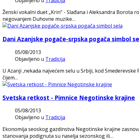
Objavljeno u
Tradicija
Ženski vokalni duet „Krin" - Slađana i Aleksandra Borota
negovanjem Duhovne muzike…
Dani Azanjske pogače-srpska pogača simbol se
05/08/2013
Objavljeno u
Tradicija
U Azanji ,nekada najvećem selu u Srbiji, kod Smederevske P
čijem…
Svetska retkost - Pimnice Negotinske krajine
05/08/2013
Objavljeno u
Tradicija
Ekonomija seoskog gazdinstva Negotinske krajine zasnovan
stanovanja podignuta su naselja sezonskog ili…