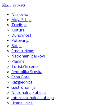
Naslovna
Moja Srbija
Tradicija
Kultura
Duhovnost
Putovanja
Banje
Etno turizam
Nacionalni parkovi
Planine
Turistički centri
Republika Srpska
Crna Gora
Razglednica
Gastronomija
Nacionalna kuhinja
Internacionalna kuhinja
Hrana i piće