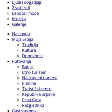
Ljudi i dogadjaji
Život i stil
Lepota i moda
Muzika
Galerije
Naslovna
Moja Srbija
Tradicija
Kultura
Duhovnost
Putovanja
Banje
Etno turizam
Nacionalni parkovi
Planine
Turistički centri
Republika Srpska
Crna Gora
Razglednica
Gastronomija