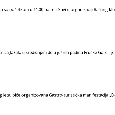
 sa početkom u 11.00 na reci Savi u organizaciji Rafting klub
ućnica Jazak, u središnjem delu južnih padina Fruške Gore -
g leta, biće organizovana Gastro-turistička manifestacija „D