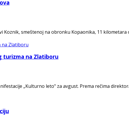
zova
vi Koznik, smeštenoj na obronku Kopaonika, 11 kilometara 
g turizma na Zlatiboru
nifestacije „Kulturno leto" za avgust. Prema rečima direktor
ciju