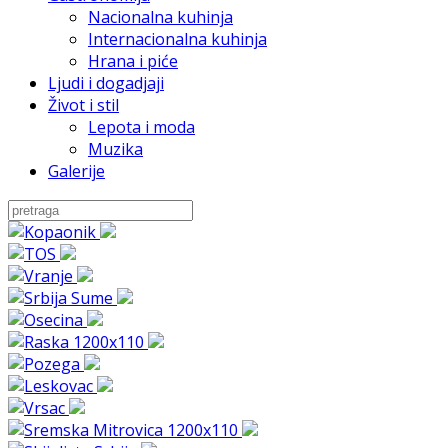
Nacionalna kuhinja
Internacionalna kuhinja
Hrana i piće
Ljudi i dogadjaji
Život i stil
Lepota i moda
Muzika
Galerije