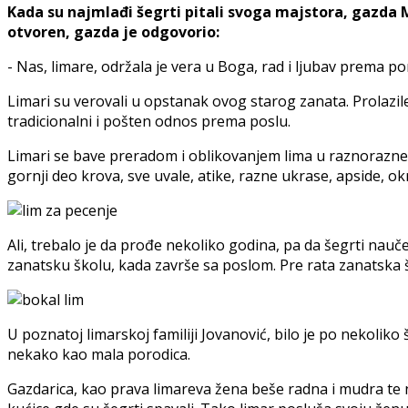
Kada su najmlađi šegrti pitali svoga majstora, gazda 
otvoren, gazda je odgovorio:
- Nas, limare, održala je vera u Boga, rad i ljubav prema por
Limari su verovali u opstanak ovog starog zanata. Prolazile 
tradicionalni i pošten odnos prema poslu.
Limari se bave preradom i oblikovanjem lima u raznorazne p
gornji deo krova, sve uvale, atike, razne ukrase, apside, ok
Ali, trebalo je da prođe nekoliko godina, pa da šegrti nauče 
zanatsku školu, kada završe sa poslom. Pre rata zanatska ško
U poznatoj limarskoj familiji Jovanović, bilo je po nekoliko 
nekako kao mala porodica.
Gazdarica, kao prava limareva žena beše radna i mudra te 