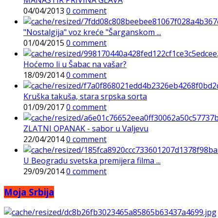
04/04/2013
0 comment
"Nostalgija" voz kreće "Šarganskom ...
01/04/2015
0 comment
Hoćemo li u Šabac na vašar?
18/09/2014
0 comment
Kruška takuša, stara srpska sorta
01/09/2017
0 comment
ZLATNI OPANAK - sabor u Valjevu
22/04/2014
0 comment
U Beogradu svetska premijera filma ...
29/09/2014
0 comment
Moja Srbija