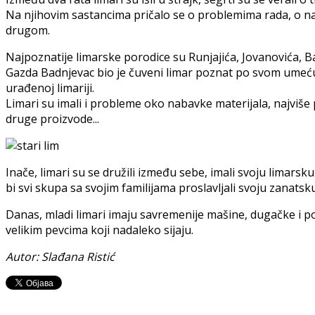
Na njihovim sastancima pričalo se o problemima rada, o nab
drugom.
Najpoznatije limarske porodice su Runjajića, Jovanovića, Bad
Gazda Badnjevac bio je čuveni limar poznat po svom umeću, j
urađenoj limariji.
Limari su imali i probleme oko nabavke materijala, najviše po
druge proizvode...
Inače, limari su se družili između sebe, imali svoju limarsk
bi svi skupa sa svojim familijama proslavljali svoju zanatsk
Danas, mladi limari imaju savremenije mašine, dugačke i po 
velikim pevcima koji nadaleko sijaju.
Autor: Slađana Ristić