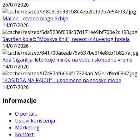
26/07/2026
Maline - crveno blago Srbije
14/07/2026
Savršen kolač: "Moskva šnit", recept iz čuvenog hotela
14/07/2026
Ada Ciganlija: leto koje miriše na vodu i slobodno vreme
14/07/2026
"KOSIDBA NA RAJCU" - uspomena na seoske mobe
14/07/2026
Informacije
O portalu
Uslovi korišćenja
Marketing
Kontakt