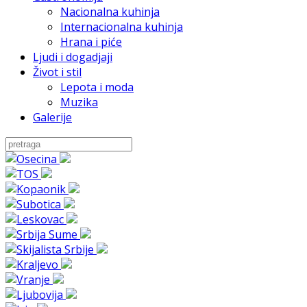
Nacionalna kuhinja
Internacionalna kuhinja
Hrana i piće
Ljudi i dogadjaji
Život i stil
Lepota i moda
Muzika
Galerije