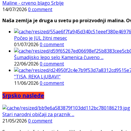
Maline - crveno blago Srbije
14/07/2026
0 comment
Naša zemlja je druga u svetu po proizvodnji malina. Ovi
Počeo je JUL žitni mesec
01/07/2026
0 comment
Šumadijsko lepo selo Kamenica čuveno ...
22/06/2026
0 comment
"TISA, REKA LjUBAVI"
11/06/2026
0 comment
Srpsko nasleđe
Stari narodni običaji za praznik ...
21/05/2026
0 comment