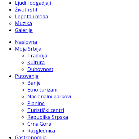
Ljudi i dogadjaji
Život i stil
Lepota i moda
Muzika
Galerije
Naslovna
Moja Srbija
Tradicija
Kultura
Duhovnost
Putovanja
Banje
Etno turizam
Nacionalni parkovi
Planine
Turistički centri
Republika Srpska
Crna Gora
Razglednica
Gastronomija