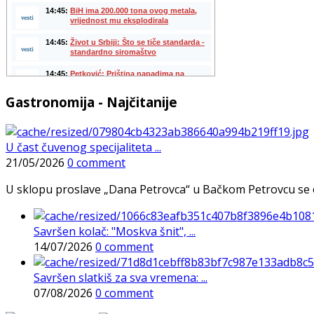
Gastronomija - Najčitanije
U čast čuvenog specijaliteta ...
21/05/2026
0 comment
U sklopu proslave „Dana Petrovca“ u Bačkom Petrovcu se održa
Savršen kolač: "Moskva šnit", ...
14/07/2026
0 comment
Savršen slatkiš za sva vremena: ...
07/08/2026
0 comment