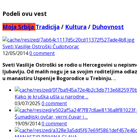
Podeli ovu vest
Moja Srbija
Tradicija
/
Kultura
/
Duhovnost
Sveti Vasilije Ostroški Čudotvorac
12/05/2014
0 comment
Sveti Vasilije Ostroški se rodio u Hercegovini u nepis
ljubavlju. Od malih nogu je sa svojim roditeljima odlaz
u manastiru Uspenije Bogorodice u Trebinju.
...
Kako je kruška ušla u narodne ...
03/07/2025
0 comment
Šumadijski ovčar, verni čuvar i ...
19/09/2014
0 comment
MANASTIR PRIVINA GLAVA