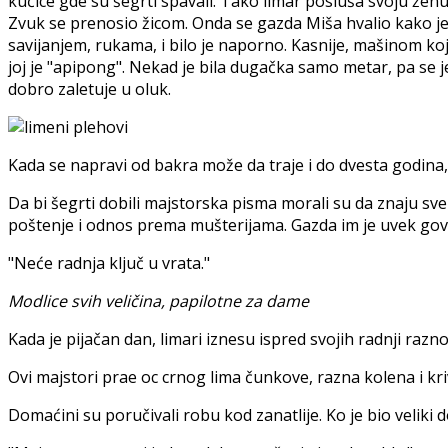
kućice gde su šegrti spavali. Tako limar posluša svoju žen
Zvuk se prenosio žicom. Onda se gazda Miša hvalio kako je p
savijanjem, rukama, i bilo je naporno. Kasnije, mašinom ko
joj je "apipong". Nekad je bila dugačka samo metar, pa se j
dobro zaletuje u oluk.
Kada se napravi od bakra može da traje i do dvesta godina,
Da bi šegrti dobili majstorska pisma morali su da znaju sve 
poštenje i odnos prema mušterijama. Gazda im je uvek govor
"Neće radnja ključ u vrata."
Modlice svih veličina, papilotne za dame
Kada je pijačan dan, limari iznesu ispred svojih radnji ra
Ovi majstori prae oc crnog lima čunkove, razna kolena i kriv
Domaćini su poručivali robu kod zanatlije. Ko je bio veliki 