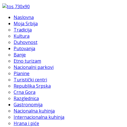
Naslovna
Moja Srbija
Tradicija
Kultura
Duhovnost
Putovanja
Banje
Etno turizam
Nacionalni parkovi
Planine
Turistički centri
Republika Srpska
Crna Gora
Razglednica
Gastronomija
Nacionalna kuhinja
Internacionalna kuhinja
Hrana i piće