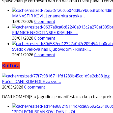
Spasovdan je četrdeseti dan od Vaskrsa i uvek pada u četvrtak
MANASTIR KOVILJ znamenita srpska ...
13/02/2026
0 comment
PIMNICE NEGOTINSKE KRAJINE - ...
30/01/2026
0 comment
Svedok vekova nad Ljuboviđom - Rimski ...
29/01/2026
0 comment
Kultura
Počeli DANI KOMEDIJE za sve ...
20/03/2026
0 comment
DANI KOMEDIJE u Jagodini je manifestacija koja traje preko p
"PROLEĆNI BRANKOVI DANI" - Oj ...