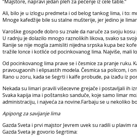
"Majstore, napravi jedan pleh za pečenje iz cele table."
Ali, bilo je u izlogu predmeta i od belog tankog lima, i to: m
Mnoge kafedžije bile su stalne mušterije, jer jedino je lim
Varoške gospođe dobro su znale da naruče za svoju kosu 
U radnju je dolazilo mnogo raznolikih likova, svako sa svojo
Ranije se nije mogla zamisliti nijedna srpska kupa bez kof
tražile lonce i kotliće od pocinkovanog lima. Najviše, mali lo
Od pocinkovanog lima prave se i česmice za pranje ruku. Kad
pravougaonih i elipsastih modela. Česmica sa policom, i on
Rano u zoru, kada se šegrti i kalfe probude, pa izađu iz p
Nekada su limari pravili višecevne grejače i postavljali ih iz
Svaka kapija ima i poštansko sanduče, koje samo limar može
administraciju, i najveća za novine.Farbaju se u nekoliko bo
Apipong za savijanje lima
Gazda Sveta i prvi majstor Jevrem uvek su radili u plavim ra
Gazda Sveta je govorio šegrtima: