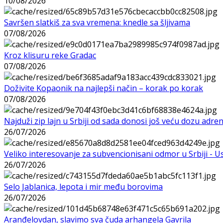
10/08/2026
Savršen slatkiš za sva vremena: knedle sa šljivama
07/08/2026
Kroz klisuru reke Gradac
07/08/2026
Doživite Kopaonik na najlepši način – korak po korak
07/08/2026
Najduži zip lajn u Srbiji od sada donosi još veću dozu adre
26/07/2026
Veliko interesovanje za subvencionisani odmor u Srbiji - 
26/07/2026
Selo Jablanica, lepota i mir među borovima
26/07/2026
Aranđelovdan, slavimo sva čuda arhangela Gavrila