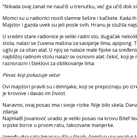
"Nikada ovaj zanat ne naučiš u trenutku, već ga učiš dok si 
Momci su u radionici nosili slamne šešire i kačkete. Kada ih 
Majstor i gazda uvek su jeli posle svih. Hranu je služila naj
U sredini stare radionice je veliki radni sto, dugačak neko
stola, nalazi se čuvena mašina za savijanje lima, apipong. 
uglu je za sitan alat. U njoj se nalaze male fijoke sa sređeni
najbližoj radnom stolu nalazi se osnovni alat: čekić, koji 
raznorazni i šteklovi za oblikovanje lima.
Pevac koji pokazuje vetar
Ovi majstori pravili su i dimnjake, koji se prepoznaju po i
je krovove i davao im živost.
Naravno, ovaj posao ima i svoje rizike. Nije bilo skela. D
zdanja.
Najmlađi Jovanović uradio je veliki posao na krovu Bitef te
srpske borce u prvom ratu, takozvane manjerke.
Između dva rata limari su išli u štrajk, šegrti su se verali o