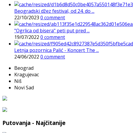
Beogradski džez festival, od 24. do ...
22/10/2023
0 comment
"Ogrlica od bisera" peti put pred ...
19/07/2022
0 comment
Letnja pozornica Palić - Koncert The ...
24/06/2022
0 comment
Beograd
Kragujevac
Niš
Novi Sad
Putovanja - Najčitanije