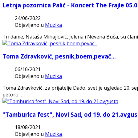
Letnja pozornica Palić - Koncert The Frajle 05.0
24/06/2022
Objavljeno u
Muzika
Tri dame, Nataša Mihajlović, Jelena i Nevena Buča, su člani
Toma Zdravković, pesnik,boem,pevač...
06/10/2021
Objavljeno u
Muzika
Toma Zdravković, za prijatelje Dado, svet je ugledao 20. s
petoro…
"Tamburica fest", Novi Sad, od 19. do 21.avgus
18/08/2021
Objavljeno u
Muzika