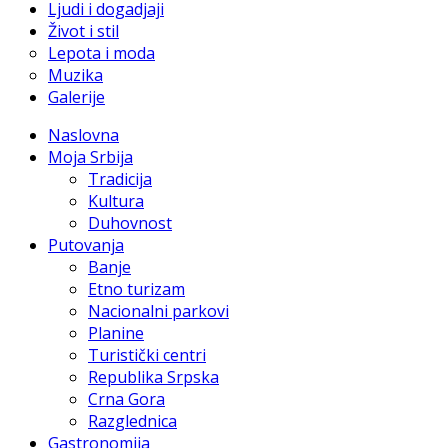
Ljudi i dogadjaji
Život i stil
Lepota i moda
Muzika
Galerije
Naslovna
Moja Srbija
Tradicija
Kultura
Duhovnost
Putovanja
Banje
Etno turizam
Nacionalni parkovi
Planine
Turistički centri
Republika Srpska
Crna Gora
Razglednica
Gastronomija