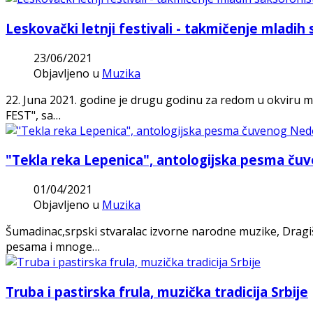
Leskovački letnji festivali - takmičenje mladih
23/06/2021
Objavljeno u
Muzika
22. Juna 2021. godine je drugu godinu za redom u okviru ma
FEST", sa…
"Tekla reka Lepenica", antologijska pesma ču
01/04/2021
Objavljeno u
Muzika
Šumadinac,srpski stvaralac izvorne narodne muzike, Dragiš
pesama i mnoge…
Truba i pastirska frula, muzička tradicija Srbije