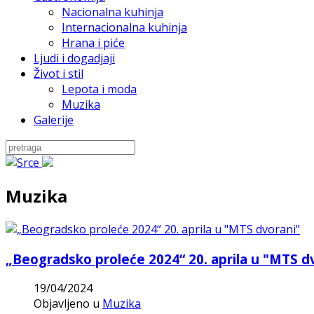
Nacionalna kuhinja
Internacionalna kuhinja
Hrana i piće
Ljudi i dogadjaji
Život i stil
Lepota i moda
Muzika
Galerije
Muzika
„Beogradsko proleće 2024“ 20. aprila u "MTS d
19/04/2024
Objavljeno u
Muzika