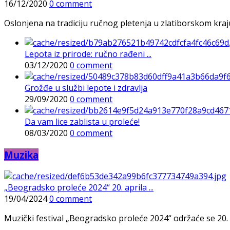
16/12/2020
0 comment
Oslonjena na tradiciju ručnog pletenja u zlatiborskom kraj
Lepota iz prirode: ručno rađeni ...
03/12/2020
0 comment
Grožđe u službi lepote i zdravlja
29/09/2020
0 comment
Da vam lice zablista u proleće!
08/03/2020
0 comment
Muzika
„Beogradsko proleće 2024“ 20. aprila ...
19/04/2024
0 comment
Muzički festival „Beogradsko proleće 2024“ održaće se 20. 