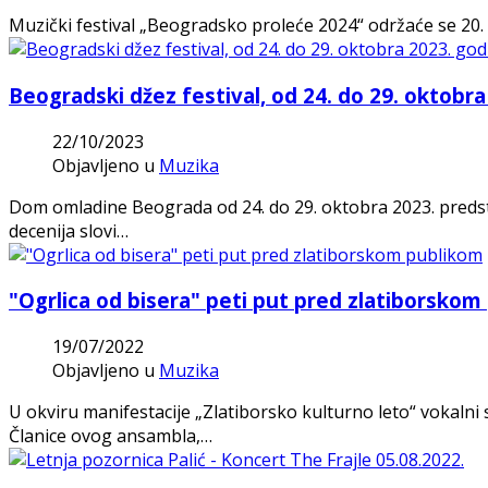
Muzički festival „Beogradsko proleće 2024“ održaće se 20. 
Beogradski džez festival, od 24. do 29. oktobr
22/10/2023
Objavljeno u
Muzika
Dom omladine Beograda od 24. do 29. oktobra 2023. predsta
decenija slovi…
"Ogrlica od bisera" peti put pred zlatiborskom
19/07/2022
Objavljeno u
Muzika
U okviru manifestacije „Zlatiborsko kulturno leto“ vokalni 
Članice ovog ansambla,…