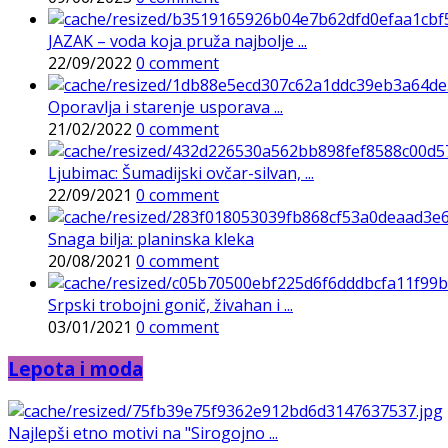
JAZAK – voda koja pruža najbolje ...
22/09/2022
0 comment
Oporavlja i starenje usporava ...
21/02/2022
0 comment
Ljubimac: Šumadijski ovčar-silvan, ...
22/09/2021
0 comment
Snaga bilja: planinska kleka
20/08/2021
0 comment
Srpski trobojni gonič, živahan i ...
03/01/2021
0 comment
Lepota i moda
Najlepši etno motivi na "Sirogojno ...