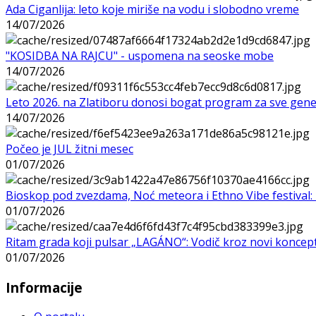
Ada Ciganlija: leto koje miriše na vodu i slobodno vreme
14/07/2026
"KOSIDBA NA RAJCU" - uspomena na seoske mobe
14/07/2026
Leto 2026. na Zlatiboru donosi bogat program za sve gene
14/07/2026
Počeo je JUL žitni mesec
01/07/2026
Bioskop pod zvezdama, Noć meteora i Ethno Vibe festival: 
01/07/2026
Ritam grada koji pulsar „LAGÁNO“: Vodič kroz novi koncep
01/07/2026
Informacije