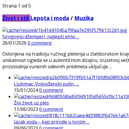
Strana 1 od 5
Život i stil
Lepota i moda
/
Muzika
Sirogojno džemperi, najlepši etno ...
26/01/2026
0 comment
Oslonjena na tradiciju ručnog pletenja u zlatiborskom kra
unikatnost ogleda se u autentičnom dizajnu, izuzetnoj veš
proizvodnja vunenih odevnih predmeta uključuje ...
Ljubimac: Vojvođanski pulin, ...
15/01/2024
0 comment
Živi život uz ples
11/06/2023
0 comment
Jazak voda – kap prirode u tvojim ...
09/06/2023
0 comment