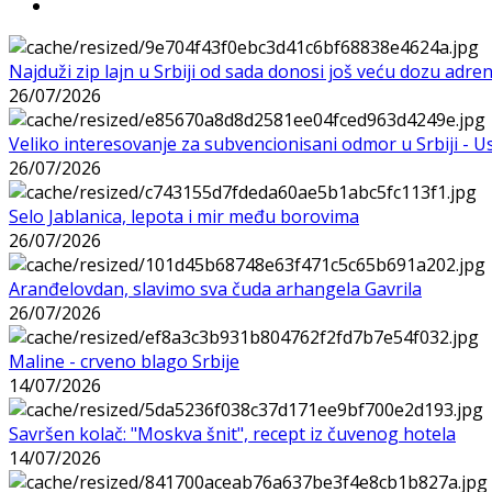
Najduži zip lajn u Srbiji od sada donosi još veću dozu adre
26/07/2026
Veliko interesovanje za subvencionisani odmor u Srbiji - 
26/07/2026
Selo Jablanica, lepota i mir među borovima
26/07/2026
Aranđelovdan, slavimo sva čuda arhangela Gavrila
26/07/2026
Maline - crveno blago Srbije
14/07/2026
Savršen kolač: "Moskva šnit", recept iz čuvenog hotela
14/07/2026