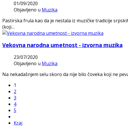
01/09/2020
Objavljeno u
Muzika
Pastirska frula kao da je nestala iz muzičke tradicije srps
(koji…
Vekovna narodna umetnost - izvorna muzika
23/07/2020
Objavljeno u
Muzika
Na nekadašnjem selu skoro da nije bilo čoveka koji ne peva
1
2
3
4
5
Kraj