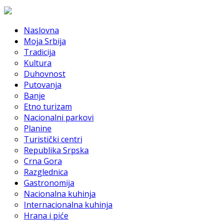
Naslovna
Moja Srbija
Tradicija
Kultura
Duhovnost
Putovanja
Banje
Etno turizam
Nacionalni parkovi
Planine
Turistički centri
Republika Srpska
Crna Gora
Razglednica
Gastronomija
Nacionalna kuhinja
Internacionalna kuhinja
Hrana i piće