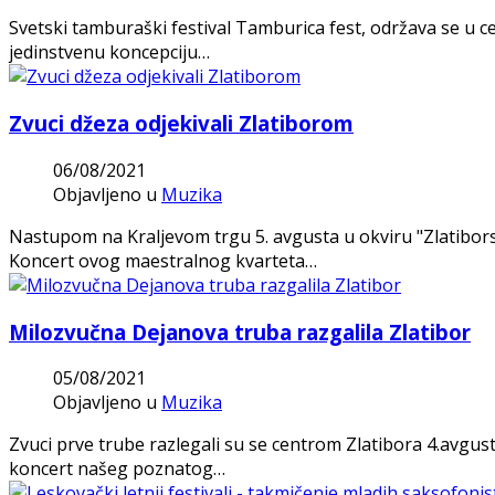
Svetski tamburaški festival Tamburica fest, održava se u c
jedinstvenu koncepciju…
Zvuci džeza odjekivali Zlatiborom
06/08/2021
Objavljeno u
Muzika
Nastupom na Kraljevom trgu 5. avgusta u okviru "Zlatibors
Koncert ovog maestralnog kvarteta…
Milozvučna Dejanova truba razgalila Zlatibor
05/08/2021
Objavljeno u
Muzika
Zvuci prve trube razlegali su se centrom Zlatibora 4.avgus
koncert našeg poznatog…