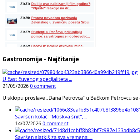
Gastronomija - Najčitanije
U čast čuvenog specijaliteta ...
21/05/2026
0 comment
U sklopu proslave „Dana Petrovca“ u Bačkom Petrovcu se održa
Savršen kolač: "Moskva šnit", ...
14/07/2026
0 comment
Savršen slatkiš za sva vremena: ...