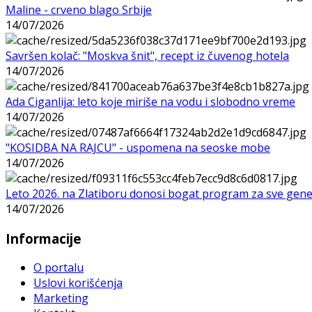
Maline - crveno blago Srbije
14/07/2026
Savršen kolač: "Moskva šnit", recept iz čuvenog hotela
14/07/2026
Ada Ciganlija: leto koje miriše na vodu i slobodno vreme
14/07/2026
"KOSIDBA NA RAJCU" - uspomena na seoske mobe
14/07/2026
Leto 2026. na Zlatiboru donosi bogat program za sve gene
14/07/2026
Informacije
O portalu
Uslovi korišćenja
Marketing