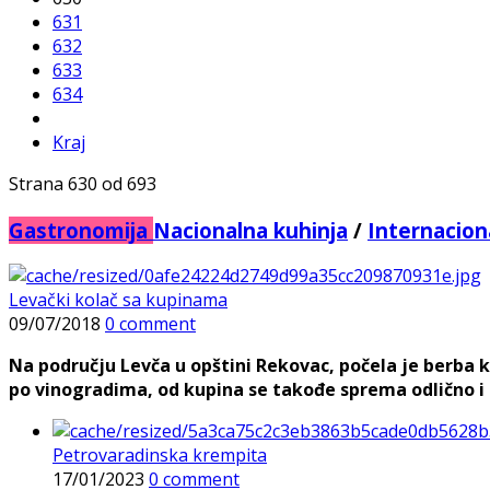
631
632
633
634
Kraj
Strana 630 od 693
Gastronomija
Nacionalna kuhinja
/
Internacion
Levački kolač sa kupinama
09/07/2018
0 comment
Na području Levča u opštini Rekovac, počela je berba 
po vinogradima, od kupina se takođe sprema odlično i zd
Petrovaradinska krempita
17/01/2023
0 comment