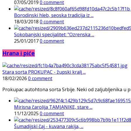
07/05/2019
0 comment
Borodinski hleb, seoska tradicija iz ...
18/03/2018
0 comment
Sokobanjski specijalitet: "Ozrenska ...
25/01/2017
0 comment
Hrana i piće
Stara sorta PROKUPAC - župski kralj ...
18/02/2026
0 comment
Prokupac autohtona sorta Srbije. Neki od zaljubljenika u pr
Mirisna čarolija TAMJANIKE, stare ...
11/12/2025
0 comment
Šumadijski čaj - kuvana rakija, ...