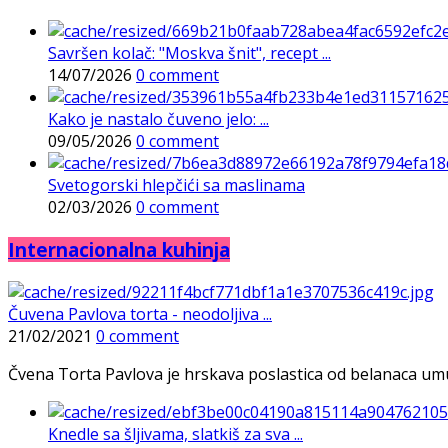
Savršen kolač: "Moskva šnit", recept ...
14/07/2026
0 comment
Kako je nastalo čuveno jelo: ...
09/05/2026
0 comment
Svetogorski hlepčići sa maslinama
02/03/2026
0 comment
Internacionalna kuhinja
Čuvena Pavlova torta - neodoljiva ...
21/02/2021
0 comment
Čvena Torta Pavlova je hrskava poslastica od belanaca umuće
Knedle sa šljivama, slatkiš za sva ...