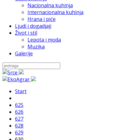
Nacionalna kuhinja
Internacionalna kuhinja
Hrana i piće
Ljudi i dogadjaji
Život i stil
Lepota i moda
Muzika
Galerije
Start
625
626
627
628
629
630