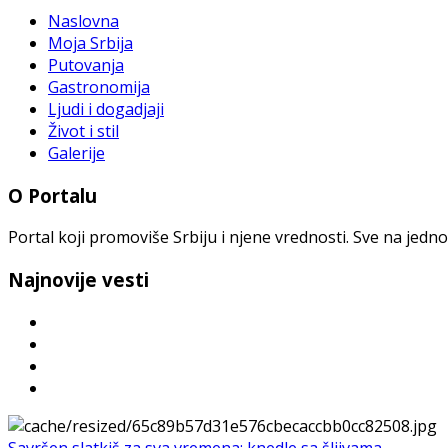
Naslovna
Moja Srbija
Putovanja
Gastronomija
Ljudi i dogadjaji
Život i stil
Galerije
O Portalu
Portal koji promoviše Srbiju i njene vrednosti. Sve na jedno
Najnovije vesti
Savršen slatkiš za sva vremena: knedle sa šljivama