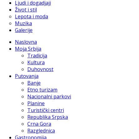
Ljudi i dogadjaji
Život i stil
Lepota i moda
Muzika
Galerije
Naslovna
Moja Srbija
Tradicija
Kultura
Duhovnost
Putovanja
Banje
Etno turizam
Nacionalni parkovi
Planine
Turistički centri
Republika Srpska
Crna Gora
Razglednica
Gastronomija