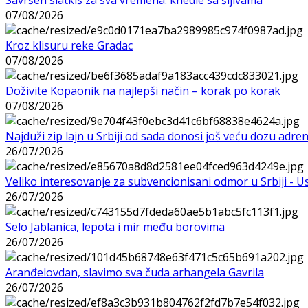
07/08/2026
Kroz klisuru reke Gradac
07/08/2026
Doživite Kopaonik na najlepši način – korak po korak
07/08/2026
Najduži zip lajn u Srbiji od sada donosi još veću dozu adre
26/07/2026
Veliko interesovanje za subvencionisani odmor u Srbiji - 
26/07/2026
Selo Jablanica, lepota i mir među borovima
26/07/2026
Aranđelovdan, slavimo sva čuda arhangela Gavrila
26/07/2026