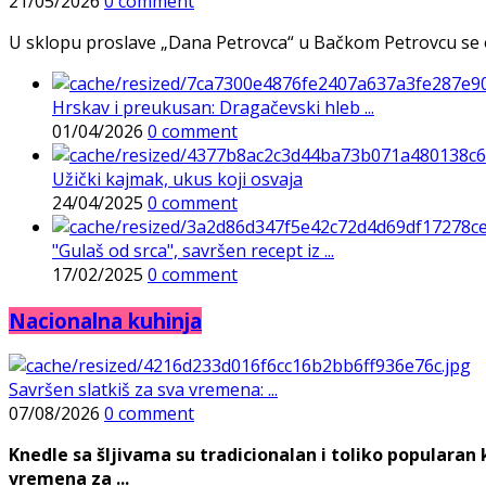
21/05/2026
0 comment
U sklopu proslave „Dana Petrovca“ u Bačkom Petrovcu se održa
Hrskav i preukusan: Dragačevski hleb ...
01/04/2026
0 comment
Užički kajmak, ukus koji osvaja
24/04/2025
0 comment
"Gulaš od srca", savršen recept iz ...
17/02/2025
0 comment
Nacionalna kuhinja
Savršen slatkiš za sva vremena: ...
07/08/2026
0 comment
Knedle sa šljivama su tradicionalan i toliko populara
vremena za ...