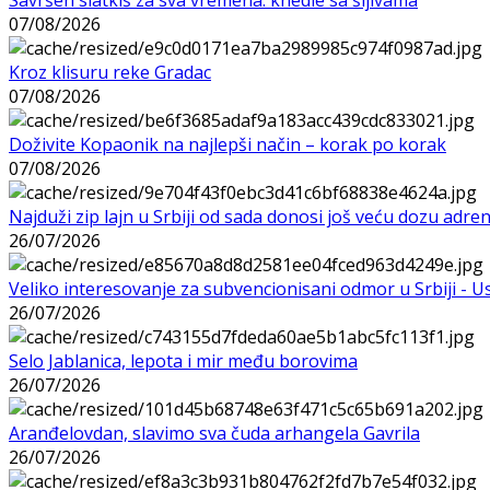
07/08/2026
Kroz klisuru reke Gradac
07/08/2026
Doživite Kopaonik na najlepši način – korak po korak
07/08/2026
Najduži zip lajn u Srbiji od sada donosi još veću dozu adre
26/07/2026
Veliko interesovanje za subvencionisani odmor u Srbiji - 
26/07/2026
Selo Jablanica, lepota i mir među borovima
26/07/2026
Aranđelovdan, slavimo sva čuda arhangela Gavrila
26/07/2026