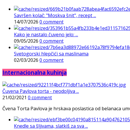
Savršen kolač: "Moskva šnit", recept ...
14/07/2026
0 comment
Kako je nastalo čuveno jelo: ...
09/05/2026
0 comment
Svetogorski hlepčići sa maslinama
02/03/2026
0 comment
Internacionalna kuhinja
Čuvena Pavlova torta - neodoljiva ...
21/02/2021
0 comment
Čvena Torta Pavlova je hrskava poslastica od belanaca umuće
Knedle sa šljivama, slatkiš za sva ...