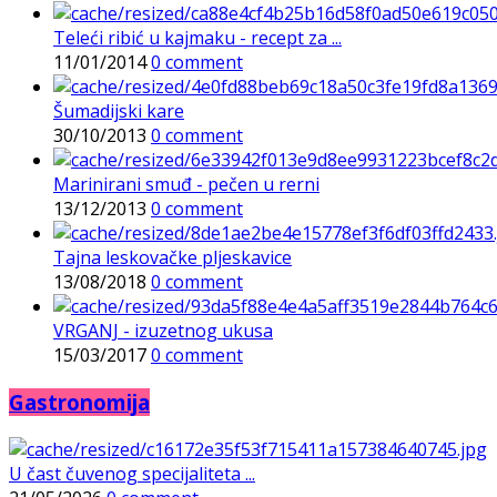
Teleći ribić u kajmaku - recept za ...
11/01/2014
0 comment
Šumadijski kare
30/10/2013
0 comment
Marinirani smuđ - pečen u rerni
13/12/2013
0 comment
Tajna leskovačke pljeskavice
13/08/2018
0 comment
VRGANJ - izuzetnog ukusa
15/03/2017
0 comment
Gastronomija
U čast čuvenog specijaliteta ...