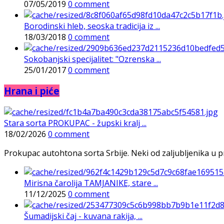
07/05/2019
0 comment
Borodinski hleb, seoska tradicija iz ...
18/03/2018
0 comment
Sokobanjski specijalitet: "Ozrenska ...
25/01/2017
0 comment
Hrana i piće
Stara sorta PROKUPAC - župski kralj ...
18/02/2026
0 comment
Prokupac autohtona sorta Srbije. Neki od zaljubljenika u pr
Mirisna čarolija TAMJANIKE, stare ...
11/12/2025
0 comment
Šumadijski čaj - kuvana rakija, ...