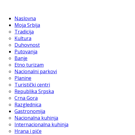
Naslovna
Moja Srbija
Tradicija
Kultura
Duhovnost
Putovanja
Banje
Etno turizam
Nacionalni parkovi
Planine
Turistički centri
Republika Srpska
Crna Gora
Razglednica
Gastronomija
Nacionalna kuhinja
Internacionalna kuhinja
Hrana i piće