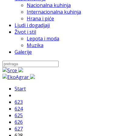
Nacionalna kuhinja
Internacionalna kuhinja
Hrana i piće
Ljudi i dogadjaji
Život i stil
Lepota i moda
Muzika
Galerije
Start
623
624
625
626
627
628