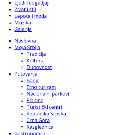
Ljudi i dogadjaji
Život i stil
Lepota i moda
Muzika
Galerije
Naslovna
Moja Srbija
Tradicija
Kultura
Duhovnost
Putovanja
Banje
Etno turizam
Nacionalni parkovi
Planine
Turistički centri
Republika Srpska
Crna Gora
Razglednica
Gastronomija