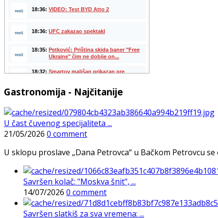
Gastronomija - Najčitanije
U čast čuvenog specijaliteta ...
21/05/2026
0 comment
U sklopu proslave „Dana Petrovca“ u Bačkom Petrovcu se održa
Savršen kolač: "Moskva šnit", ...
14/07/2026
0 comment
Savršen slatkiš za sva vremena: ...