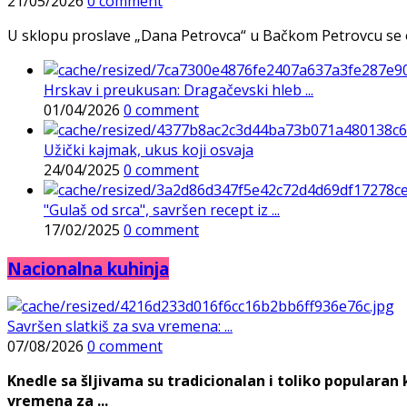
21/05/2026
0 comment
U sklopu proslave „Dana Petrovca“ u Bačkom Petrovcu se održa
Hrskav i preukusan: Dragačevski hleb ...
01/04/2026
0 comment
Užički kajmak, ukus koji osvaja
24/04/2025
0 comment
"Gulaš od srca", savršen recept iz ...
17/02/2025
0 comment
Nacionalna kuhinja
Savršen slatkiš za sva vremena: ...
07/08/2026
0 comment
Knedle sa šljivama su tradicionalan i toliko populara
vremena za ...