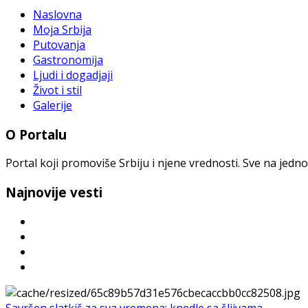
Naslovna
Moja Srbija
Putovanja
Gastronomija
Ljudi i dogadjaji
Život i stil
Galerije
O Portalu
Portal koji promoviše Srbiju i njene vrednosti. Sve na jedno
Najnovije vesti
Savršen slatkiš za sva vremena: knedle sa šljivama