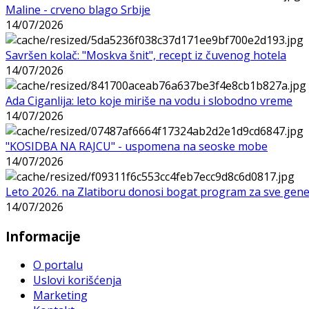
Maline - crveno blago Srbije
14/07/2026
Savršen kolač: "Moskva šnit", recept iz čuvenog hotela
14/07/2026
Ada Ciganlija: leto koje miriše na vodu i slobodno vreme
14/07/2026
"KOSIDBA NA RAJCU" - uspomena na seoske mobe
14/07/2026
Leto 2026. na Zlatiboru donosi bogat program za sve gene
14/07/2026
Informacije
O portalu
Uslovi korišćenja
Marketing