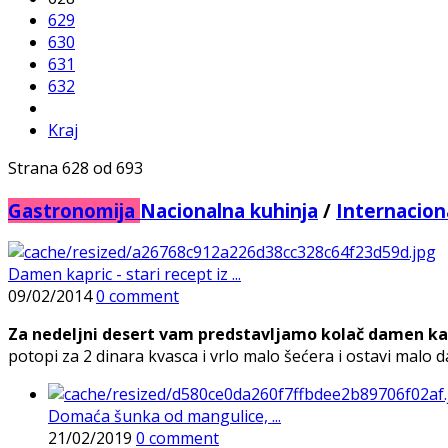
629
630
631
632
Kraj
Strana 628 od 693
Gastronomija
Nacionalna kuhinja
/
Internacion
Damen kapric - stari recept iz ...
09/02/2014
0 comment
Za nedeljni desert vam predstavljamo kolač damen kap
potopi za 2 dinara kvasca i vrlo malo šećera i ostavi malo d
Domaća šunka od mangulice, ...
21/02/2019
0 comment