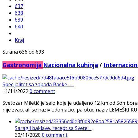
637
638
639
640
Kraj
Strana 636 od 693
Gastronomija
Nacionalna kuhinja
/
Internacion
Specijalitet sa zapada Bačke - ...
11/11/2022
0 comment
Svetozar Miletić je selo koje je udaljeno 12 km od Sombora
nije zvao, ali se naziv odomaćio, pa otud naziv LEMEŠKI KULEN
Saragli baklave, recept sa Svete ...
30/11/2020
0 comment