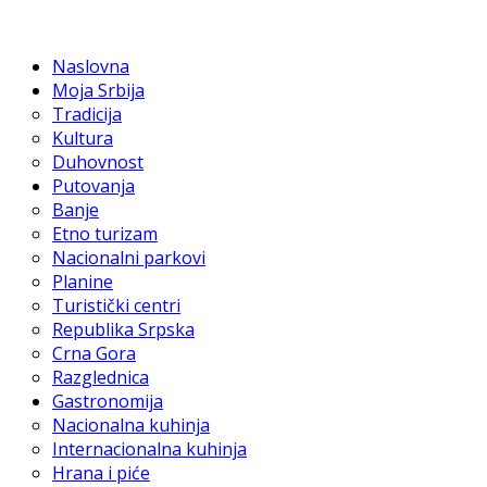
Naslovna
Moja Srbija
Tradicija
Kultura
Duhovnost
Putovanja
Banje
Etno turizam
Nacionalni parkovi
Planine
Turistički centri
Republika Srpska
Crna Gora
Razglednica
Gastronomija
Nacionalna kuhinja
Internacionalna kuhinja
Hrana i piće