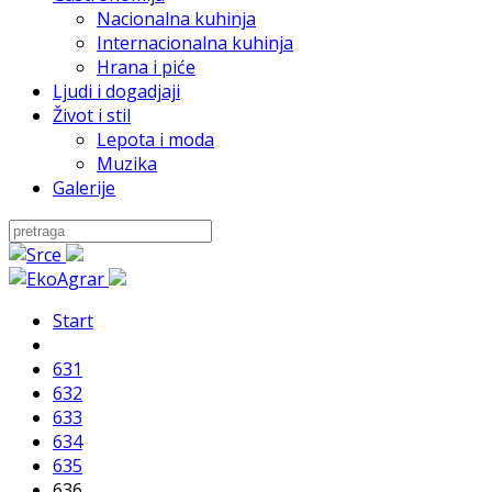
Nacionalna kuhinja
Internacionalna kuhinja
Hrana i piće
Ljudi i dogadjaji
Život i stil
Lepota i moda
Muzika
Galerije
Start
631
632
633
634
635
636