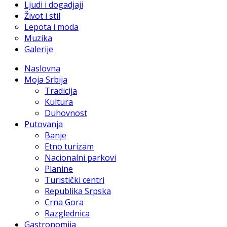
Ljudi i dogadjaji
Život i stil
Lepota i moda
Muzika
Galerije
Naslovna
Moja Srbija
Tradicija
Kultura
Duhovnost
Putovanja
Banje
Etno turizam
Nacionalni parkovi
Planine
Turistički centri
Republika Srpska
Crna Gora
Razglednica
Gastronomija