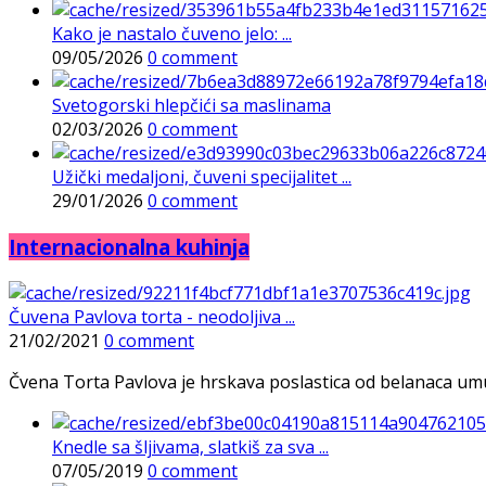
Kako je nastalo čuveno jelo: ...
09/05/2026
0 comment
Svetogorski hlepčići sa maslinama
02/03/2026
0 comment
Užički medaljoni, čuveni specijalitet ...
29/01/2026
0 comment
Internacionalna kuhinja
Čuvena Pavlova torta - neodoljiva ...
21/02/2021
0 comment
Čvena Torta Pavlova je hrskava poslastica od belanaca umuće
Knedle sa šljivama, slatkiš za sva ...
07/05/2019
0 comment