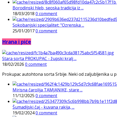
Borodinski hleb, seoska tradicija iz ...
18/03/2018
0 comment
Sokobanjski specijalitet: "Ozrenska ...
25/01/2017
0 comment
Hrana i piće
Stara sorta PROKUPAC - župski kralj ...
18/02/2026
0 comment
Prokupac autohtona sorta Srbije. Neki od zaljubljenika u pr
Mirisna čarolija TAMJANIKE, stare ...
11/12/2025
0 comment
Šumadijski čaj - kuvana rakija, ...
19/02/2024
0 comment