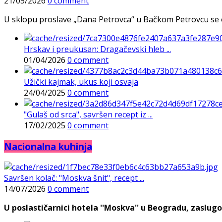
21/05/2026
0 comment
U sklopu proslave „Dana Petrovca“ u Bačkom Petrovcu se održa
Hrskav i preukusan: Dragačevski hleb ...
01/04/2026
0 comment
Užički kajmak, ukus koji osvaja
24/04/2025
0 comment
"Gulaš od srca", savršen recept iz ...
17/02/2025
0 comment
Nacionalna kuhinja
Savršen kolač: "Moskva šnit", recept ...
14/07/2026
0 comment
U poslastičarnici hotela ''Moskva'' u Beogradu, zaslugo