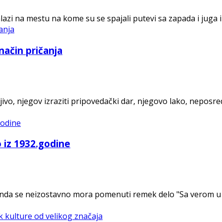
zi na mestu na kome su se spajali putevi sa zapada i juga i 
 način pričanja
jivo, njegov izraziti pripovedački dar, njegovo lako, neposre
 iz 1932.godine
nda se neizostavno mora pomenuti remek delo "Sa verom u B