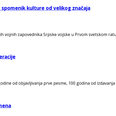
- spomenik kulture od velikog značaja
ijih vojnih zapovednika Srpske vojske u Prvom svetskom rat
eracije
godine od objavljivanja prve pesme, 100 godina od izdavanja
emena