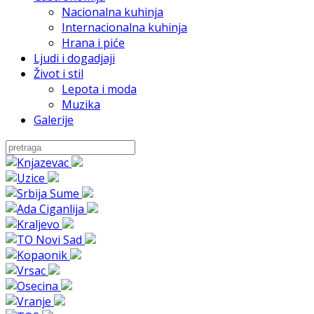
Nacionalna kuhinja
Internacionalna kuhinja
Hrana i piće
Ljudi i dogadjaji
Život i stil
Lepota i moda
Muzika
Galerije