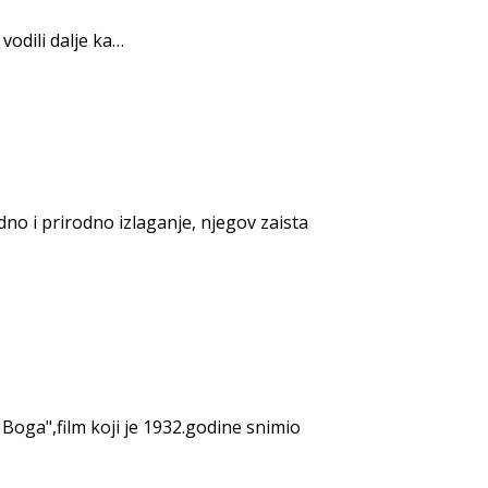
vodili dalje ka…
dno i prirodno izlaganje, njegov zaista
oga",film koji je 1932.godine snimio