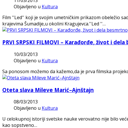
11/03/2013
Objavljeno u
Kultura
Film ''Led'' koji je svojim umetničkim prikazom obeležio s
krajevima Šumadije,u okolini Kragujevca.''Led ''…
PRVI SRPSKI FILMOVI – Karađorđe, život i del
10/03/2013
Objavljeno u
Kultura
Sa ponosom možemo da kažemo,da je prva filmska projekcij
Oteta slava Mileve Marić–Ajnštajn
08/03/2013
Objavljeno u
Kultura
U celokupnoj istoriji svetske nauke verovatno nije bilo već
kao sopstveno…