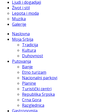
Ljudi i dogadjaji
Život i stil
Lepota i moda
Muzika
Galerije
Naslovna
Moja Srbija
Tradicija
Kultura
Duhovnost
Putovanja
Banje
Etno turizam
Nacionalni parkovi
Planine
Turistički centri
Republika Srpska
Crna Gora
Razglednica
Gastronomija