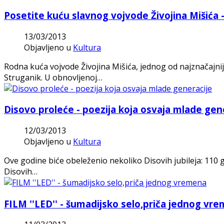
Posetite kuću slavnog vojvode Živojina Mišića 
13/03/2013
Objavljeno u
Kultura
Rodna kuća vojvode Živojina Mišića, jednog od najznačajn
Struganik. U obnovljenoj…
Disovo proleće - poezija koja osvaja mlade gen
12/03/2013
Objavljeno u
Kultura
Ove godine biće obeleženio nekoliko Disovih jubileja: 110 
Disovih…
FILM ''LED'' - šumadijsko selo,priča jednog vr