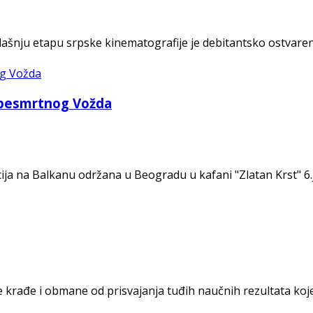
adašnju etapu srpske kinematografije je debitantsko ostvaren
a besmrtnog Vožda
a na Balkanu održana u Beogradu u kafani "Zlatan Krst" 6.
e krađe i obmane od prisvajanja tuđih naučnih rezultata koje 