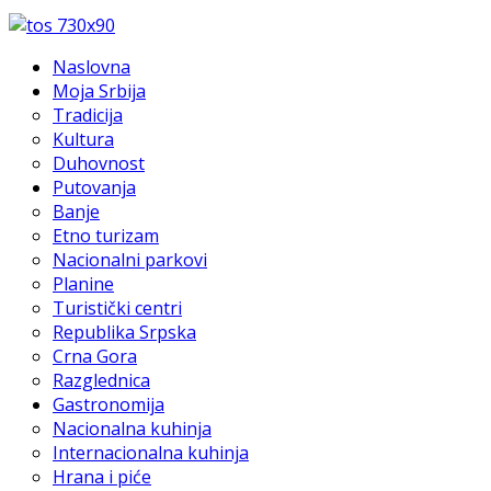
Naslovna
Moja Srbija
Tradicija
Kultura
Duhovnost
Putovanja
Banje
Etno turizam
Nacionalni parkovi
Planine
Turistički centri
Republika Srpska
Crna Gora
Razglednica
Gastronomija
Nacionalna kuhinja
Internacionalna kuhinja
Hrana i piće