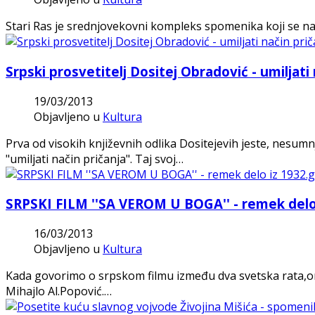
Stari Ras je srednjovekovni kompleks spomenika koji se nala
Srpski prosvetitelj Dositej Obradović - umiljati
19/03/2013
Objavljeno u
Kultura
Prva od visokih književnih odlika Dositejevih jeste, nesumn
"umiljati način pričanja". Taj svoj…
SRPSKI FILM ''SA VEROM U BOGA'' - remek delo
16/03/2013
Objavljeno u
Kultura
Kada govorimo o srpskom filmu između dva svetska rata,o
Mihajlo Al.Popović.…