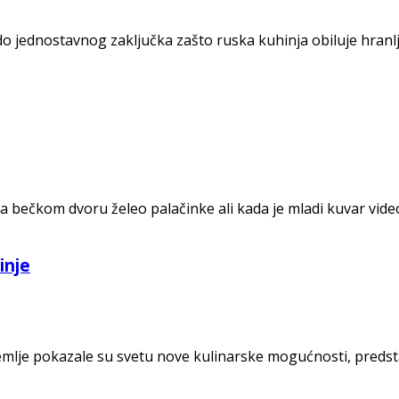
e do jednostavnog zaključka zašto ruska kuhinja obiluje hranl
e na bečkom dvoru želeo palačinke ali kada je mladi kuvar vi
inje
lje pokazale su svetu nove kulinarske mogućnosti, predstav