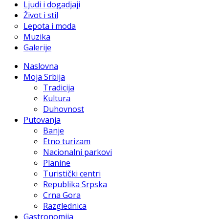
Ljudi i dogadjaji
Život i stil
Lepota i moda
Muzika
Galerije
Naslovna
Moja Srbija
Tradicija
Kultura
Duhovnost
Putovanja
Banje
Etno turizam
Nacionalni parkovi
Planine
Turistički centri
Republika Srpska
Crna Gora
Razglednica
Gastronomija