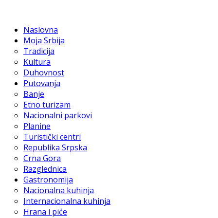
Naslovna
Moja Srbija
Tradicija
Kultura
Duhovnost
Putovanja
Banje
Etno turizam
Nacionalni parkovi
Planine
Turistički centri
Republika Srpska
Crna Gora
Razglednica
Gastronomija
Nacionalna kuhinja
Internacionalna kuhinja
Hrana i piće