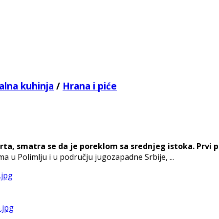
alna kuhinja
/
Hrana i piće
, smatra se da je poreklom sa srednjeg istoka. Prvi pu
ma u Polimlju i u području jugozapadne Srbije, ...