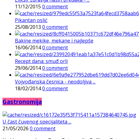
11/12/2015
0 comment
Pikantan oslić
25/08/2013
0 comment
Bakine mekike, mekane i najlepše
16/06/2014
0 comment
Recept dana: smuđ orli
29/06/2014
0 comment
Vojvođanska česnica - neodoljiva ...
18/02/2014
0 comment
Gastronomija
U čast čuvenog specijaliteta ...
21/05/2026
0 comment