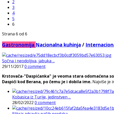
2
3
4
5
6
Strana 6 od 6
Gastronomija
Nacionalna kuhinja
/
Internacion
Sočna i neodoljiva, jabuka ...
29/11/2017
0 comment
Krstovača-"Daspićanka" je veoma stara odomaćena sorta
Daspići kod Berana, po čemu je i dobila ime.
Najviše je i
Kobasica iz Turije, jedinstven ...
28/02/2022
0 comment
Eliksir zdravlja naših predaka - ...