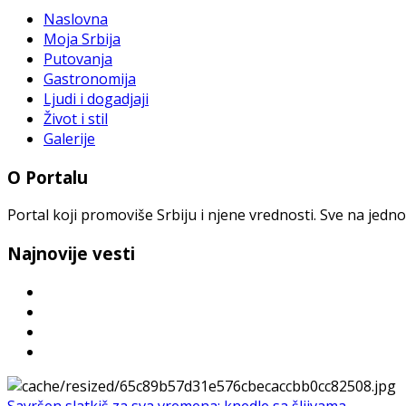
Naslovna
Moja Srbija
Putovanja
Gastronomija
Ljudi i dogadjaji
Život i stil
Galerije
O Portalu
Portal koji promoviše Srbiju i njene vrednosti. Sve na jedno
Najnovije vesti
Savršen slatkiš za sva vremena: knedle sa šljivama