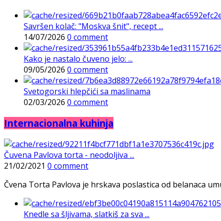
Savršen kolač: "Moskva šnit", recept ...
14/07/2026
0 comment
Kako je nastalo čuveno jelo: ...
09/05/2026
0 comment
Svetogorski hlepčići sa maslinama
02/03/2026
0 comment
Internacionalna kuhinja
Čuvena Pavlova torta - neodoljiva ...
21/02/2021
0 comment
Čvena Torta Pavlova je hrskava poslastica od belanaca umuće
Knedle sa šljivama, slatkiš za sva ...