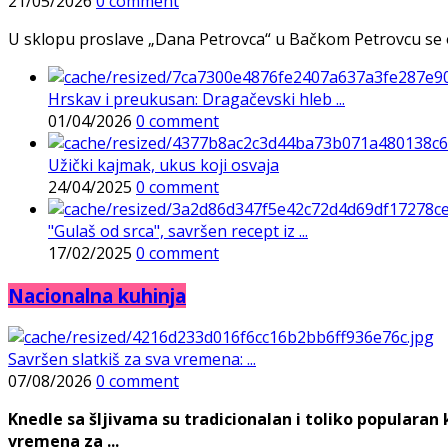
21/05/2026
0 comment
U sklopu proslave „Dana Petrovca“ u Bačkom Petrovcu se održa
Hrskav i preukusan: Dragačevski hleb ...
01/04/2026
0 comment
Užički kajmak, ukus koji osvaja
24/04/2025
0 comment
"Gulaš od srca", savršen recept iz ...
17/02/2025
0 comment
Nacionalna kuhinja
Savršen slatkiš za sva vremena: ...
07/08/2026
0 comment
Knedle sa šljivama su tradicionalan i toliko populara
vremena za ...