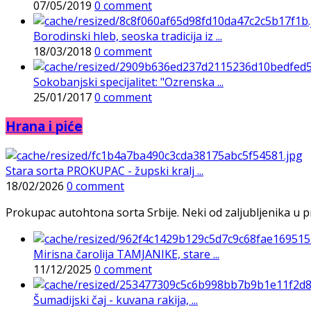
07/05/2019
0 comment
Borodinski hleb, seoska tradicija iz ...
18/03/2018
0 comment
Sokobanjski specijalitet: "Ozrenska ...
25/01/2017
0 comment
Hrana i piće
Stara sorta PROKUPAC - župski kralj ...
18/02/2026
0 comment
Prokupac autohtona sorta Srbije. Neki od zaljubljenika u pr
Mirisna čarolija TAMJANIKE, stare ...
11/12/2025
0 comment
Šumadijski čaj - kuvana rakija, ...