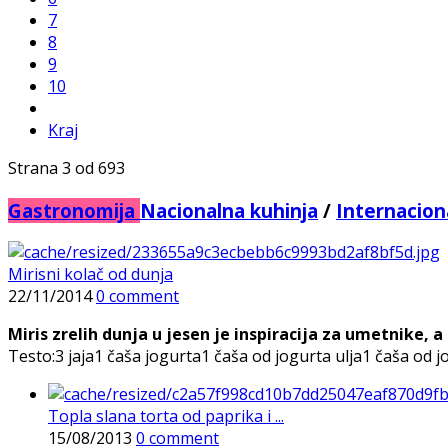
7
8
9
10
Kraj
Strana 3 od 693
Gastronomija
Nacionalna kuhinja
/
Internacion
Mirisni kolač od dunja
22/11/2014
0 comment
Miris zrelih dunja u jesen je inspiracija za umetnike, a
Testo:3 jaja1 čaša jogurta1 čaša od jogurta ulja1 čaša od j
Topla slana torta od paprika i ...
15/08/2013
0 comment