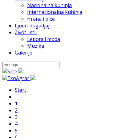
Nacionalna kuhinja
Internacionalna kuhinja
Hrana i piće
Ljudi i dogadjaji
Život i stil
Lepota i moda
Muzika
Galerije
Start
1
2
3
4
5
6