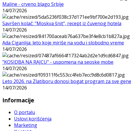
Maline - crveno blago Srbije
14/07/2026
Savršen kolač: "Moskva šnit", recept iz čuvenog hotela
14/07/2026
Ada Ciganlija: leto koje miriše na vodu i slobodno vreme
14/07/2026
"KOSIDBA NA RAJCU" - uspomena na seoske mobe
14/07/2026
Leto 2026. na Zlatiboru donosi bogat program za sve gene
14/07/2026
Informacije
O portalu
Uslovi korišćenja
Marketing