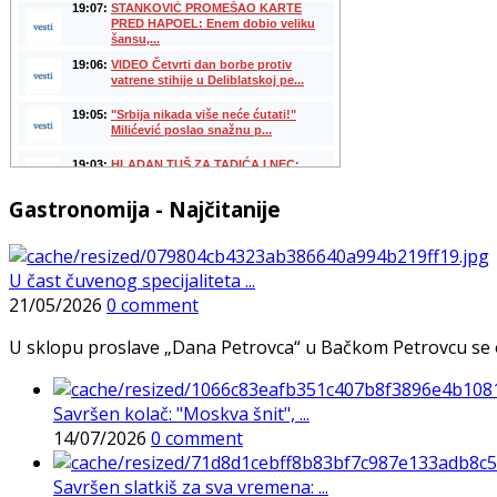
Gastronomija - Najčitanije
U čast čuvenog specijaliteta ...
21/05/2026
0 comment
U sklopu proslave „Dana Petrovca“ u Bačkom Petrovcu se održa
Savršen kolač: "Moskva šnit", ...
14/07/2026
0 comment
Savršen slatkiš za sva vremena: ...