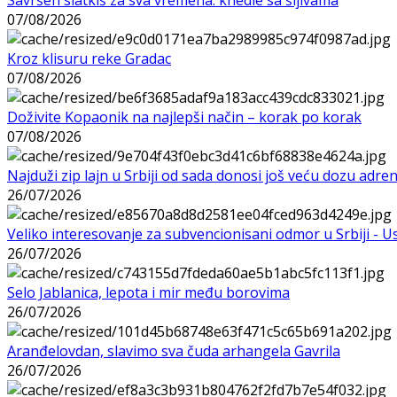
07/08/2026
Kroz klisuru reke Gradac
07/08/2026
Doživite Kopaonik na najlepši način – korak po korak
07/08/2026
Najduži zip lajn u Srbiji od sada donosi još veću dozu adre
26/07/2026
Veliko interesovanje za subvencionisani odmor u Srbiji - 
26/07/2026
Selo Jablanica, lepota i mir među borovima
26/07/2026
Aranđelovdan, slavimo sva čuda arhangela Gavrila
26/07/2026