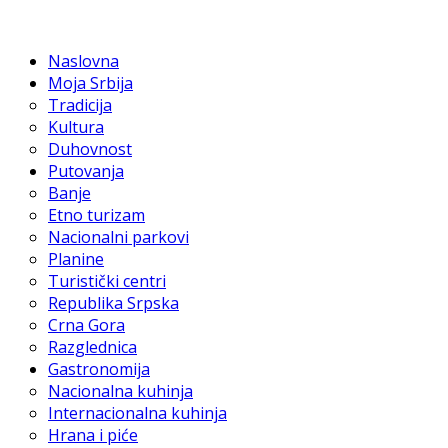
Naslovna
Moja Srbija
Tradicija
Kultura
Duhovnost
Putovanja
Banje
Etno turizam
Nacionalni parkovi
Planine
Turistički centri
Republika Srpska
Crna Gora
Razglednica
Gastronomija
Nacionalna kuhinja
Internacionalna kuhinja
Hrana i piće