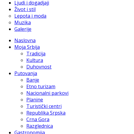
Ljudi i dogadjaji
Život i stil
Lepota i moda
Muzika
Galerije
Naslovna
Moja Srbija
Tradicija
Kultura
Duhovnost
Putovanja
Banje
Etno turizam
Nacionalni parkovi
Planine
Turistički centri
Republika Srpska
Crna Gora
Razglednica
Gastronomija