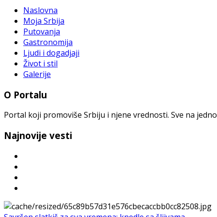
Naslovna
Moja Srbija
Putovanja
Gastronomija
Ljudi i dogadjaji
Život i stil
Galerije
O Portalu
Portal koji promoviše Srbiju i njene vrednosti. Sve na jedno
Najnovije vesti
Savršen slatkiš za sva vremena: knedle sa šljivama