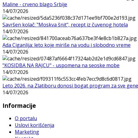
Maline - crveno blago Srbije
14/07/2026
Savršen kolač: "Moskva šnit", recept iz čuvenog hotela
14/07/2026
Ada Ciganlija: leto koje miriše na vodu i slobodno vreme
14/07/2026
"KOSIDBA NA RAJCU" - uspomena na seoske mobe
14/07/2026
Leto 2026. na Zlatiboru donosi bogat program za sve gene
14/07/2026
Informacije
O portalu
Uslovi korišćenja
Marketing