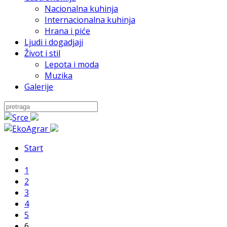
Nacionalna kuhinja
Internacionalna kuhinja
Hrana i piće
Ljudi i dogadjaji
Život i stil
Lepota i moda
Muzika
Galerije
Start
1
2
3
4
5
6