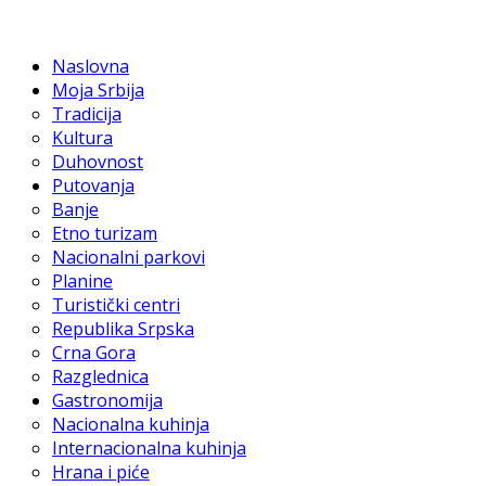
Naslovna
Moja Srbija
Tradicija
Kultura
Duhovnost
Putovanja
Banje
Etno turizam
Nacionalni parkovi
Planine
Turistički centri
Republika Srpska
Crna Gora
Razglednica
Gastronomija
Nacionalna kuhinja
Internacionalna kuhinja
Hrana i piće