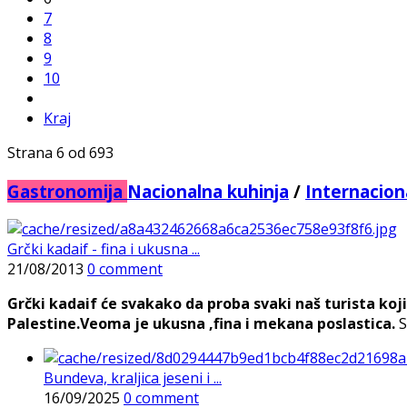
7
8
9
10
Kraj
Strana 6 od 693
Gastronomija
Nacionalna kuhinja
/
Internacion
Grčki kadaif - fina i ukusna ...
21/08/2013
0 comment
Grčki kadaif će svakako da proba svaki naš turista koj
Palestine.Veoma je ukusna ,fina i mekana poslastica.
S
Bundeva, kraljica jeseni i ...
16/09/2025
0 comment