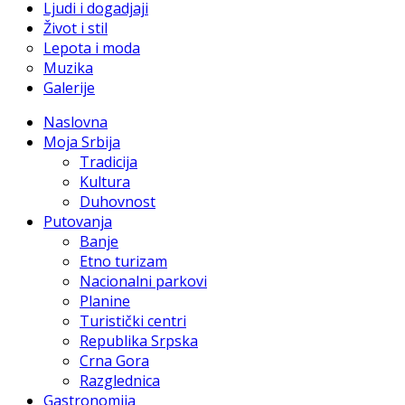
Ljudi i dogadjaji
Život i stil
Lepota i moda
Muzika
Galerije
Naslovna
Moja Srbija
Tradicija
Kultura
Duhovnost
Putovanja
Banje
Etno turizam
Nacionalni parkovi
Planine
Turistički centri
Republika Srpska
Crna Gora
Razglednica
Gastronomija