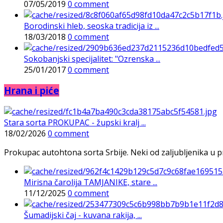
07/05/2019
0 comment
Borodinski hleb, seoska tradicija iz ...
18/03/2018
0 comment
Sokobanjski specijalitet: "Ozrenska ...
25/01/2017
0 comment
Hrana i piće
Stara sorta PROKUPAC - župski kralj ...
18/02/2026
0 comment
Prokupac autohtona sorta Srbije. Neki od zaljubljenika u pr
Mirisna čarolija TAMJANIKE, stare ...
11/12/2025
0 comment
Šumadijski čaj - kuvana rakija, ...