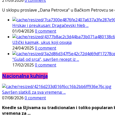
21/05/2026
0 comment
U sklopu proslave „Dana Petrovca“ u Bačkom Petrovcu se održa
Hrskav i preukusan: Dragačevski hleb ...
01/04/2026
0 comment
Užički kajmak, ukus koji osvaja
24/04/2025
0 comment
"Gulaš od srca", savršen recept iz ...
17/02/2025
0 comment
Nacionalna kuhinja
Savršen slatkiš za sva vremena: ...
07/08/2026
0 comment
Knedle sa šljivama su tradicionalan i toliko populara
vremena za ...