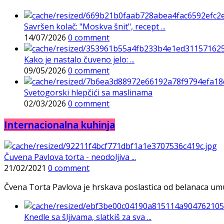
Savršen kolač: "Moskva šnit", recept ...
14/07/2026
0 comment
Kako je nastalo čuveno jelo: ...
09/05/2026
0 comment
Svetogorski hlepčići sa maslinama
02/03/2026
0 comment
Internacionalna kuhinja
Čuvena Pavlova torta - neodoljiva ...
21/02/2021
0 comment
Čvena Torta Pavlova je hrskava poslastica od belanaca umuće
Knedle sa šljivama, slatkiš za sva ...