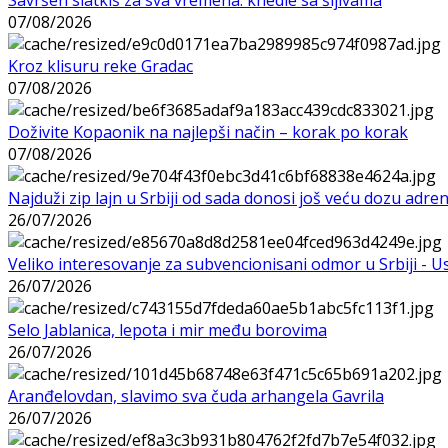
07/08/2026
Kroz klisuru reke Gradac
07/08/2026
Doživite Kopaonik na najlepši način – korak po korak
07/08/2026
Najduži zip lajn u Srbiji od sada donosi još veću dozu adre
26/07/2026
Veliko interesovanje za subvencionisani odmor u Srbiji - 
26/07/2026
Selo Jablanica, lepota i mir među borovima
26/07/2026
Aranđelovdan, slavimo sva čuda arhangela Gavrila
26/07/2026