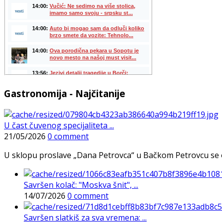
Gastronomija - Najčitanije
U čast čuvenog specijaliteta ...
21/05/2026
0 comment
U sklopu proslave „Dana Petrovca“ u Bačkom Petrovcu se održa
Savršen kolač: "Moskva šnit", ...
14/07/2026
0 comment
Savršen slatkiš za sva vremena: ...