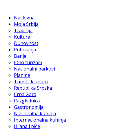
Naslovna
Moja Srbija
Tradicija
Kultura
Duhovnost
Putovanja
Banje
Etno turizam
Nacionalni parkovi
Planine
Turistički centri
Republika Srpska
Crna Gora
Razglednica
Gastronomija
Nacionalna kuhinja
Internacionalna kuhinja
Hrana i piće