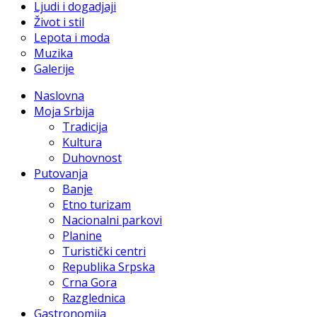
Ljudi i dogadjaji
Život i stil
Lepota i moda
Muzika
Galerije
Naslovna
Moja Srbija
Tradicija
Kultura
Duhovnost
Putovanja
Banje
Etno turizam
Nacionalni parkovi
Planine
Turistički centri
Republika Srpska
Crna Gora
Razglednica
Gastronomija