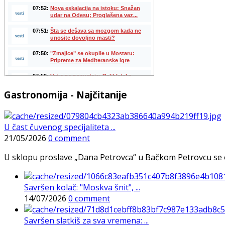
Gastronomija - Najčitanije
U čast čuvenog specijaliteta ...
21/05/2026
0 comment
U sklopu proslave „Dana Petrovca“ u Bačkom Petrovcu se održa
Savršen kolač: "Moskva šnit", ...
14/07/2026
0 comment
Savršen slatkiš za sva vremena: ...