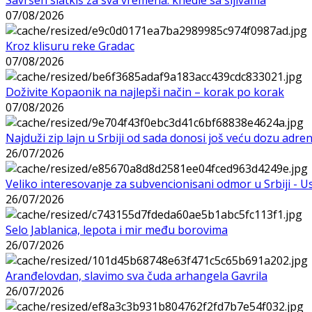
07/08/2026
Kroz klisuru reke Gradac
07/08/2026
Doživite Kopaonik na najlepši način – korak po korak
07/08/2026
Najduži zip lajn u Srbiji od sada donosi još veću dozu adre
26/07/2026
Veliko interesovanje za subvencionisani odmor u Srbiji - 
26/07/2026
Selo Jablanica, lepota i mir među borovima
26/07/2026
Aranđelovdan, slavimo sva čuda arhangela Gavrila
26/07/2026