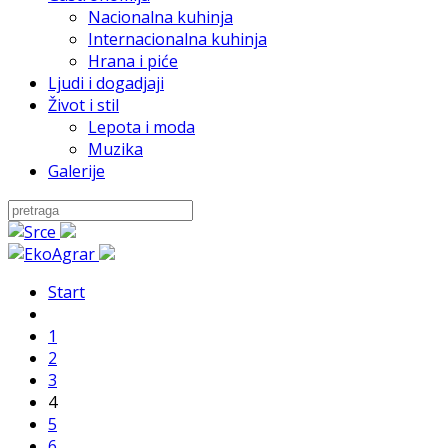
Nacionalna kuhinja
Internacionalna kuhinja
Hrana i piće
Ljudi i dogadjaji
Život i stil
Lepota i moda
Muzika
Galerije
Start
1
2
3
4
5
6