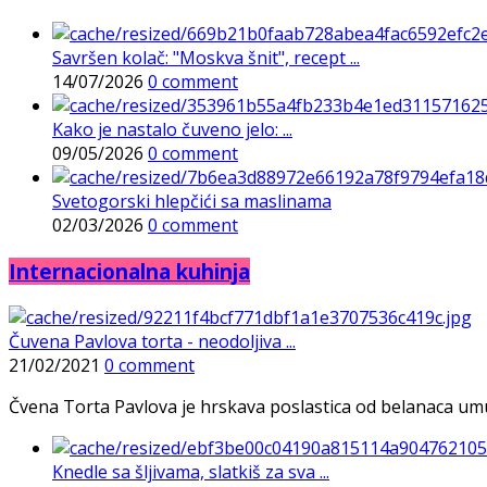
Savršen kolač: "Moskva šnit", recept ...
14/07/2026
0 comment
Kako je nastalo čuveno jelo: ...
09/05/2026
0 comment
Svetogorski hlepčići sa maslinama
02/03/2026
0 comment
Internacionalna kuhinja
Čuvena Pavlova torta - neodoljiva ...
21/02/2021
0 comment
Čvena Torta Pavlova je hrskava poslastica od belanaca umuće
Knedle sa šljivama, slatkiš za sva ...