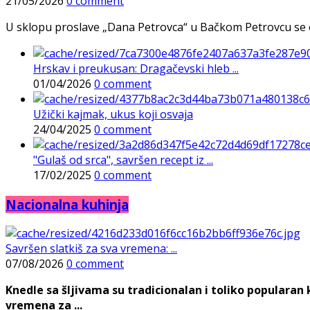
21/05/2026
0 comment
U sklopu proslave „Dana Petrovca“ u Bačkom Petrovcu se održa
Hrskav i preukusan: Dragačevski hleb ...
01/04/2026
0 comment
Užički kajmak, ukus koji osvaja
24/04/2025
0 comment
"Gulaš od srca", savršen recept iz ...
17/02/2025
0 comment
Nacionalna kuhinja
Savršen slatkiš za sva vremena: ...
07/08/2026
0 comment
Knedle sa šljivama su tradicionalan i toliko populara
vremena za ...