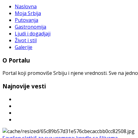
Naslovna
Moja Srbija
Putovanja
Gastronomija
Ljudi i dogadjaji
Život i stil
Galerije
O Portalu
Portal koji promoviše Srbiju i njene vrednosti. Sve na jedno
Najnovije vesti
Savršen slatkiš za sva vremena: knedle sa šljivama