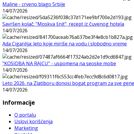
Maline - crveno blago Srbije
14/07/2026
Savršen kolač: "Moskva šnit", recept iz čuvenog hotela
14/07/2026
Ada Ciganlija: leto koje miriše na vodu i slobodno vreme
14/07/2026
"KOSIDBA NA RAJCU" - uspomena na seoske mobe
14/07/2026
Leto 2026. na Zlatiboru donosi bogat program za sve gene
14/07/2026
Informacije
O portalu
Uslovi korišćenja
Marketing