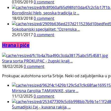
07/05/2019
0 comment
Borodinski hleb, seoska tradicija iz ...
18/03/2018
0 comment
Sokobanjski specijalitet: "Ozrenska ...
25/01/2017
0 comment
Hrana i piće
Stara sorta PROKUPAC - župski kralj ...
18/02/2026
0 comment
Prokupac autohtona sorta Srbije. Neki od zaljubljenika u pr
Mirisna čarolija TAMJANIKE, stare ...
11/12/2025
0 comment
Šumadijski čaj - kuvana rakija, ...