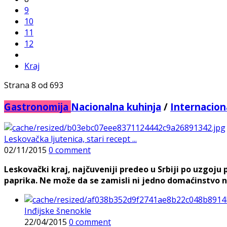
9
10
11
12
Kraj
Strana 8 od 693
Gastronomija
Nacionalna kuhinja
/
Internacion
Leskovačka ljutenica, stari recept ...
02/11/2015
0 comment
Leskovački kraj, najčuveniji predeo u Srbiji po uzgoju
paprika. Ne može da se zamisli ni jedno domaćinstvo n
Inđijske šnenokle
22/04/2015
0 comment