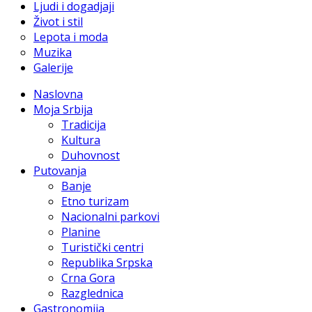
Ljudi i dogadjaji
Život i stil
Lepota i moda
Muzika
Galerije
Naslovna
Moja Srbija
Tradicija
Kultura
Duhovnost
Putovanja
Banje
Etno turizam
Nacionalni parkovi
Planine
Turistički centri
Republika Srpska
Crna Gora
Razglednica
Gastronomija