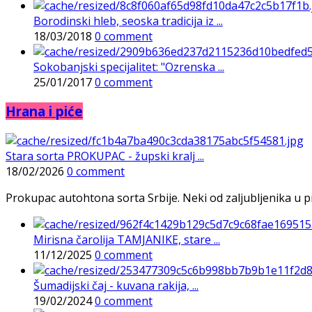
Borodinski hleb, seoska tradicija iz ...
18/03/2018
0 comment
Sokobanjski specijalitet: "Ozrenska ...
25/01/2017
0 comment
Hrana i piće
Stara sorta PROKUPAC - župski kralj ...
18/02/2026
0 comment
Prokupac autohtona sorta Srbije. Neki od zaljubljenika u pr
Mirisna čarolija TAMJANIKE, stare ...
11/12/2025
0 comment
Šumadijski čaj - kuvana rakija, ...
19/02/2024
0 comment