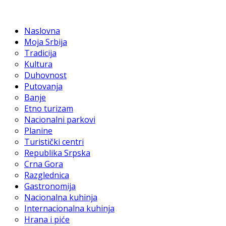
Naslovna
Moja Srbija
Tradicija
Kultura
Duhovnost
Putovanja
Banje
Etno turizam
Nacionalni parkovi
Planine
Turistički centri
Republika Srpska
Crna Gora
Razglednica
Gastronomija
Nacionalna kuhinja
Internacionalna kuhinja
Hrana i piće