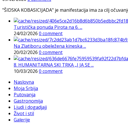
"ŠIDSKA KOBASICIJADA" je manifestacija ima za cilj očuvanje o
Turistička ponuda Pirota na 6. ...
24/02/2026
0 comment
Na Zlatiboru obeležena kineska ...
20/02/2026
0 comment
8. HUMANITARNA SKI TRKA „I JA SE ...
10/03/2026
0 comment
Naslovna
Moja Srbija
Putovanja
Gastronomija
Ljudi i dogadjaji
Život i stil
Galerije