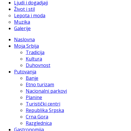
Ljudi i dogadjaji
Život i stil
Lepota i moda
Muzika
Galerije
Naslovna
Moja Srbija
Tradicija
Kultura
Duhovnost
Putovanja
Banje
Etno turizam
Nacionalni parkovi
Planine
Turistički centri
Republika Srpska
Crna Gora
Razglednica
Gastronomija