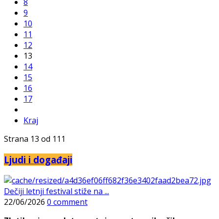
8
9
10
11
12
13
14
15
16
17
Kraj
Strana 13 od 111
Ljudi i događaji
Dečiji letnji festival stiže na ...
22/06/2026
0 comment