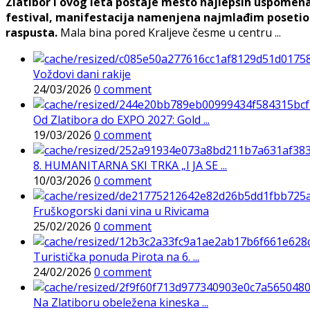
Zlatibor i ovog leta postaje mesto najlepših uspomena, j
festival, manifestacija namenjena najmlađim posetioc
raspusta.
Mala bina pored Kraljeve česme u centru ...
Voždovi dani rakije
24/03/2026
0 comment
Od Zlatibora do EXPO 2027: Gold ...
19/03/2026
0 comment
8. HUMANITARNA SKI TRKA „I JA SE ...
10/03/2026
0 comment
Fruškogorski dani vina u Rivicama
25/02/2026
0 comment
Turistička ponuda Pirota na 6. ...
24/02/2026
0 comment
Na Zlatiboru obeležena kineska ...