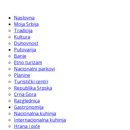
Naslovna
Moja Srbija
Tradicija
Kultura
Duhovnost
Putovanja
Banje
Etno turizam
Nacionalni parkovi
Planine
Turistički centri
Republika Srpska
Crna Gora
Razglednica
Gastronomija
Nacionalna kuhinja
Internacionalna kuhinja
Hrana i piće