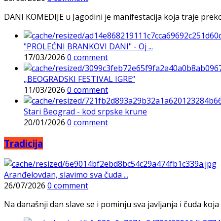
DANI KOMEDIJE u Jagodini je manifestacija koja traje preko p
"PROLEĆNI BRANKOVI DANI" - Oj ...
17/03/2026
0 comment
„BEOGRADSKI FESTIVAL IGRE“
11/03/2026
0 comment
Stari Beograd - kod srpske krune
20/01/2026
0 comment
Tradicija
Aranđelovdan, slavimo sva čuda ...
26/07/2026
0 comment
Na današnji dan slave se i pominju sva javljanja i čuda koja j