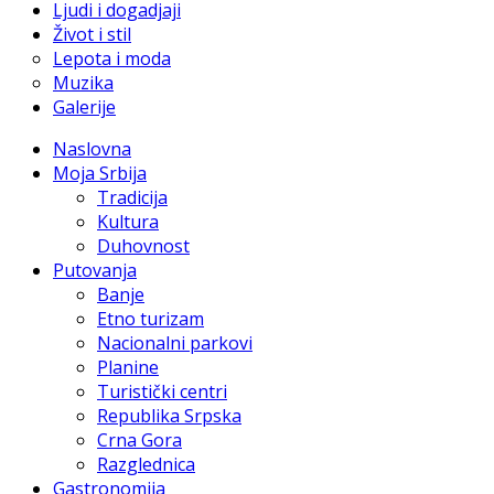
Ljudi i dogadjaji
Život i stil
Lepota i moda
Muzika
Galerije
Naslovna
Moja Srbija
Tradicija
Kultura
Duhovnost
Putovanja
Banje
Etno turizam
Nacionalni parkovi
Planine
Turistički centri
Republika Srpska
Crna Gora
Razglednica
Gastronomija