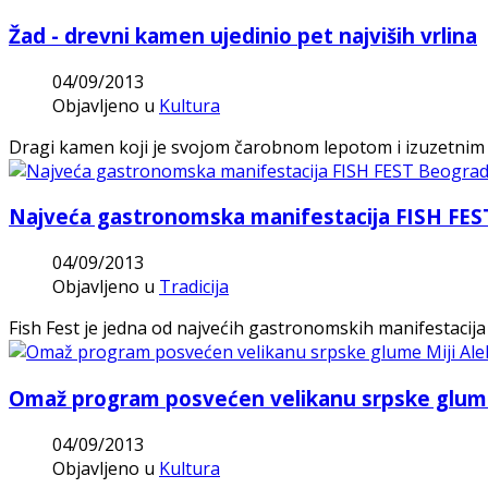
Žad - drevni kamen ujedinio pet najviših vrlina
04/09/2013
Objavljeno u
Kultura
Dragi kamen koji je svojom čarobnom lepotom i izuzetnim 
Najveća gastronomska manifestacija FISH FES
04/09/2013
Objavljeno u
Tradicija
Fish Fest je jedna od najvećih gastronomskih manifestacij
Omaž program posvećen velikanu srpske glume
04/09/2013
Objavljeno u
Kultura