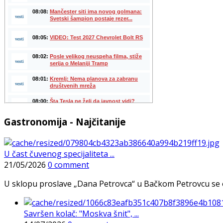
Gastronomija - Najčitanije
U čast čuvenog specijaliteta ...
21/05/2026
0 comment
U sklopu proslave „Dana Petrovca“ u Bačkom Petrovcu se održa
Savršen kolač: "Moskva šnit", ...