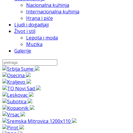
Nacionalna kuhinja
Internacionalna kuhinja
Hrana i piće
Ljudi i dogadjaji
Život i stil
Lepota i moda
Muzika
Galerije