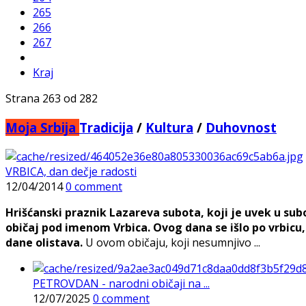
265
266
267
Kraj
Strana 263 od 282
Moja Srbija
Tradicija
/
Kultura
/
Duhovnost
VRBICA, dan dečje radosti
12/04/2014
0 comment
Hrišćanski praznik Lazareva subota, koji je uvek u sub
običaj pod imenom Vrbica. Ovog dana se išlo po vrbicu, 
dane olistava.
U ovom običaju, koji nesumnjivo ...
PETROVDAN - narodni običaji na ...
12/07/2025
0 comment