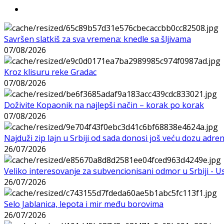
Savršen slatkiš za sva vremena: knedle sa šljivama
07/08/2026
Kroz klisuru reke Gradac
07/08/2026
Doživite Kopaonik na najlepši način – korak po korak
07/08/2026
Najduži zip lajn u Srbiji od sada donosi još veću dozu adre
26/07/2026
Veliko interesovanje za subvencionisani odmor u Srbiji - 
26/07/2026
Selo Jablanica, lepota i mir među borovima
26/07/2026