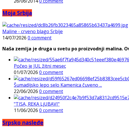
26/06/2014
0 comment
Moja Srbija
Maline - crveno blago Srbije
14/07/2026
0 comment
Naša zemlja je druga u svetu po proizvodnji malina. Ovi
Počeo je JUL žitni mesec
01/07/2026
0 comment
Šumadijsko lepo selo Kamenica čuveno ...
22/06/2026
0 comment
"TISA, REKA LjUBAVI"
11/06/2026
0 comment
Srpsko nasleđe