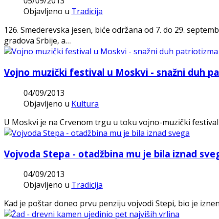
05/09/2013
Objavljeno u
Tradicija
126. Smederevska jesen, biće održana od 7. do 29. septembr
gradova Srbije, a…
Vojno muzički festival u Moskvi - snažni duh p
04/09/2013
Objavljeno u
Kultura
U Moskvi je na Crvenom trgu u toku vojno-muzički festival
Vojvoda Stepa - otadžbina mu je bila iznad sve
04/09/2013
Objavljeno u
Tradicija
Kad je poštar doneo prvu penziju vojvodi Stepi, bio je iznen