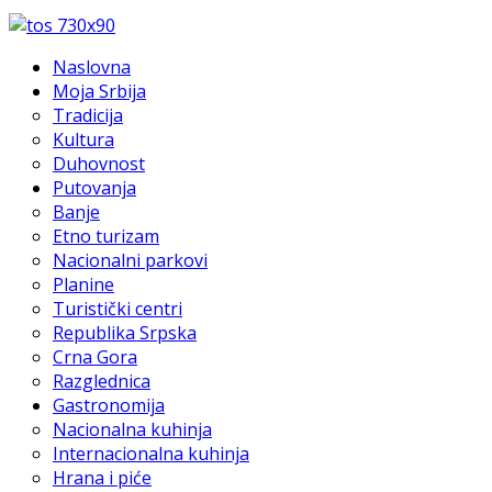
Naslovna
Moja Srbija
Tradicija
Kultura
Duhovnost
Putovanja
Banje
Etno turizam
Nacionalni parkovi
Planine
Turistički centri
Republika Srpska
Crna Gora
Razglednica
Gastronomija
Nacionalna kuhinja
Internacionalna kuhinja
Hrana i piće