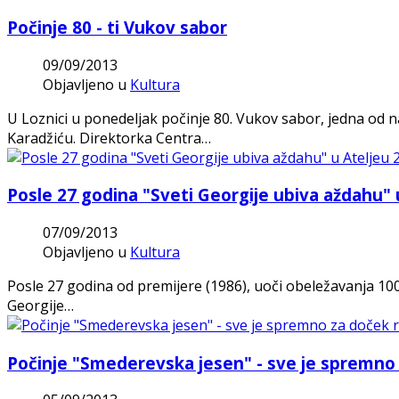
Počinje 80 - ti Vukov sabor
09/09/2013
Objavljeno u
Kultura
U Loznici u ponedeljak počinje 80. Vukov sabor, jedna od na
Karadžiću. Direktorka Centra…
Posle 27 godina "Sveti Georgije ubiva aždahu" 
07/09/2013
Objavljeno u
Kultura
Posle 27 godina od premijere (1986), uoči obeležavanja 100
Georgije…
Počinje "Smederevska jesen" - sve je spremno z