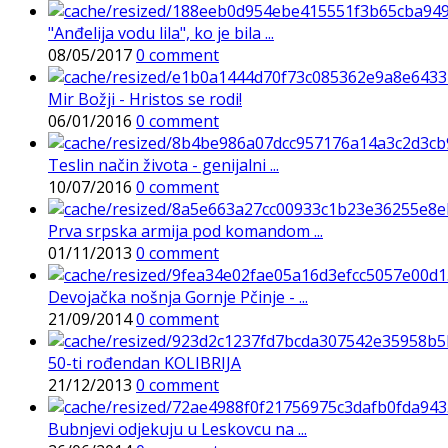
"Anđelija vodu lila", ko je bila ...
08/05/2017
0 comment
Mir Božji - Hristos se rodi!
06/01/2016
0 comment
Teslin način života - genijalni ...
10/07/2016
0 comment
Prva srpska armija pod komandom ...
01/11/2013
0 comment
Devojačka nošnja Gornje Pčinje - ...
21/09/2014
0 comment
50-ti rođendan KOLIBRIJA
21/12/2013
0 comment
Bubnjevi odjekuju u Leskovcu na ...