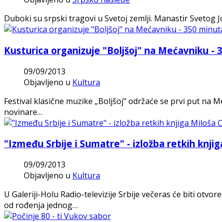
Duboki su srpski tragovi u Svetoj zemlji. Manastir Svetog
Kusturica organizuje "Boljšoj" na Mećavniku - 
09/09/2013
Objavljeno u
Kultura
Festival klasične muzike „Boljšoj" održaće se prvi put na M
novinare…
"Između Srbije i Sumatre" - izložba retkih knji
09/09/2013
Objavljeno u
Kultura
U Galeriji-Holu Radio-televizije Srbije večeras će biti otv
od rođenja jednog…