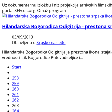
Uz dokumentarnu izložbu i niz projekcija arhivskih filmskih i
portal SEEcult.org. Omaž program…
Hilandarska Bogorodica Odigitrija - prestona s
03/09/2013
Objavljeno u
Srpsko nasleđe
Hilandarska Bogorodica Odigitrija je prestona ikona: staj
vrednosti. Lik Bogorodice Putevoditeljice i…
Start
258
259
260
261
262
263
264