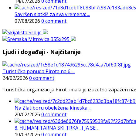
14/07/2026
0 comment
Savršen slatkiš za sva vremena: ...
07/08/2026
0 comment
Ljudi i događaji - Najčitanije
Turistička ponuda Pirota na 6. ...
24/02/2026
0 comment
Turistička organizacija Pirot imala je izuzetno zapažen n
Na Zlatiboru obeležena kineska ...
20/02/2026
0 comment
8. HUMANITARNA SKI TRKA „I JA SE ...
10/03/2026
0 comment