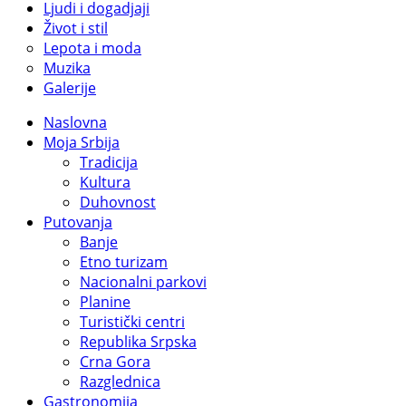
Ljudi i dogadjaji
Život i stil
Lepota i moda
Muzika
Galerije
Naslovna
Moja Srbija
Tradicija
Kultura
Duhovnost
Putovanja
Banje
Etno turizam
Nacionalni parkovi
Planine
Turistički centri
Republika Srpska
Crna Gora
Razglednica
Gastronomija