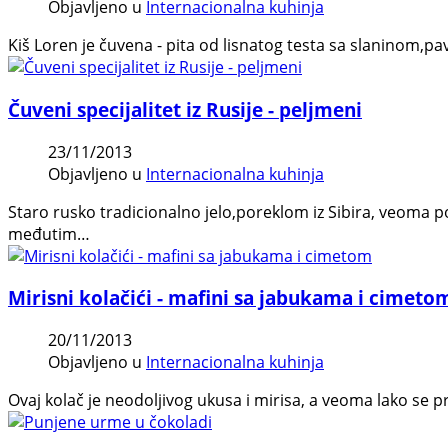
Objavljeno u
Internacionalna kuhinja
Kiš Loren je čuvena - pita od lisnatog testa sa slaninom,pa
Čuveni specijalitet iz Rusije - peljmeni
23/11/2013
Objavljeno u
Internacionalna kuhinja
Staro rusko tradicionalno jelo,poreklom iz Sibira, veoma pop
međutim…
Mirisni kolačići - mafini sa jabukama i cimeto
20/11/2013
Objavljeno u
Internacionalna kuhinja
Ovaj kolač je neodoljivog ukusa i mirisa, a veoma lako se