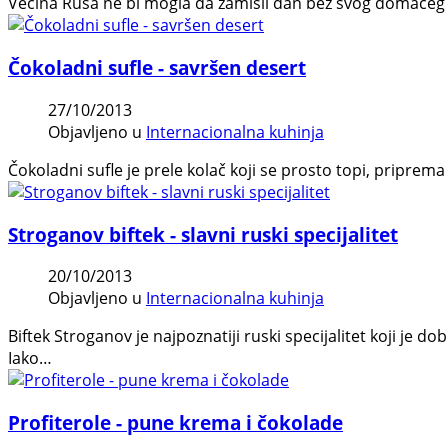
Većina Rusa ne bi mogla da zamisli dan bez svog domaćeg c
Čokoladni sufle - savršen desert
27/10/2013
Objavljeno u
Internacionalna kuhinja
Čokoladni sufle je prele kolač koji se prosto topi, priprem
Stroganov biftek - slavni ruski specijalitet
20/10/2013
Objavljeno u
Internacionalna kuhinja
Biftek Stroganov je najpoznatiji ruski specijalitet koji je d
Iako…
Profiterole - pune krema i čokolade