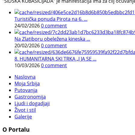
"ŠIDSKA KOBASICIJADA" je manifestacija ima za cilj očuvanje o
Turistička ponuda Pirota na 6. ...
24/02/2026
0 comment
Na Zlatiboru obeležena kineska ...
20/02/2026
0 comment
8. HUMANITARNA SKI TRKA „I JA SE ...
10/03/2026
0 comment
Naslovna
Moja Srbija
Putovanja
Gastronomija
Ljudi i dogadjaji
Život i stil
Galerije
O Portalu