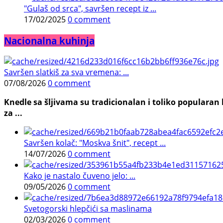
"Gulaš od srca", savršen recept iz ...
17/02/2025
0 comment
Nacionalna kuhinja
Savršen slatkiš za sva vremena: ...
07/08/2026
0 comment
Knedle sa šljivama su tradicionalan i toliko populara
za ...
Savršen kolač: "Moskva šnit", recept ...
14/07/2026
0 comment
Kako je nastalo čuveno jelo: ...
09/05/2026
0 comment
Svetogorski hlepčići sa maslinama
02/03/2026
0 comment