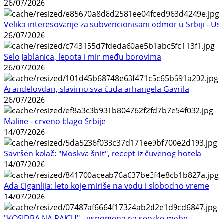
26/07/2026
Veliko interesovanje za subvencionisani odmor u Srbiji - 
26/07/2026
Selo Jablanica, lepota i mir među borovima
26/07/2026
Aranđelovdan, slavimo sva čuda arhangela Gavrila
26/07/2026
Maline - crveno blago Srbije
14/07/2026
Savršen kolač: "Moskva šnit", recept iz čuvenog hotela
14/07/2026
Ada Ciganlija: leto koje miriše na vodu i slobodno vreme
14/07/2026
"KOSIDBA NA RAJCU" - uspomena na seoske mobe