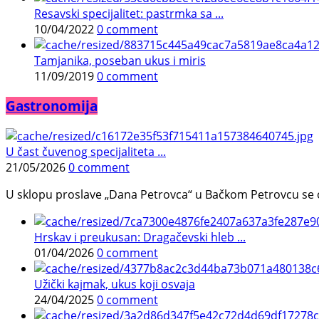
Resavski specijalitet: pastrmka sa ...
10/04/2022
0 comment
Tamjanika, poseban ukus i miris
11/09/2019
0 comment
Gastronomija
U čast čuvenog specijaliteta ...
21/05/2026
0 comment
U sklopu proslave „Dana Petrovca“ u Bačkom Petrovcu se održa
Hrskav i preukusan: Dragačevski hleb ...
01/04/2026
0 comment
Užički kajmak, ukus koji osvaja
24/04/2025
0 comment