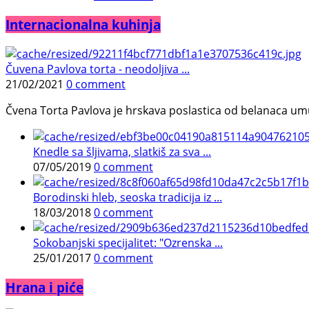
Internacionalna kuhinja
Čuvena Pavlova torta - neodoljiva ...
21/02/2021
0 comment
Čvena Torta Pavlova je hrskava poslastica od belanaca umuć
Knedle sa šljivama, slatkiš za sva ...
07/05/2019
0 comment
Borodinski hleb, seoska tradicija iz ...
18/03/2018
0 comment
Sokobanjski specijalitet: "Ozrenska ...
25/01/2017
0 comment
Hrana i piće