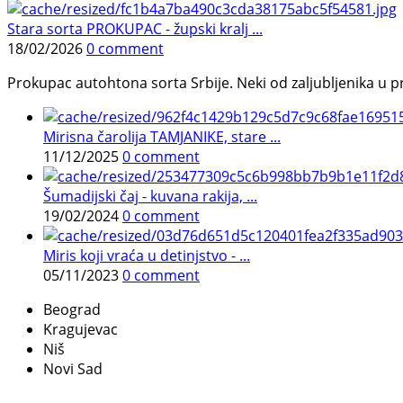
Stara sorta PROKUPAC - župski kralj ...
18/02/2026
0 comment
Prokupac autohtona sorta Srbije. Neki od zaljubljenika u pr
Mirisna čarolija TAMJANIKE, stare ...
11/12/2025
0 comment
Šumadijski čaj - kuvana rakija, ...
19/02/2024
0 comment
Miris koji vraća u detinjstvo - ...
05/11/2023
0 comment
Beograd
Kragujevac
Niš
Novi Sad