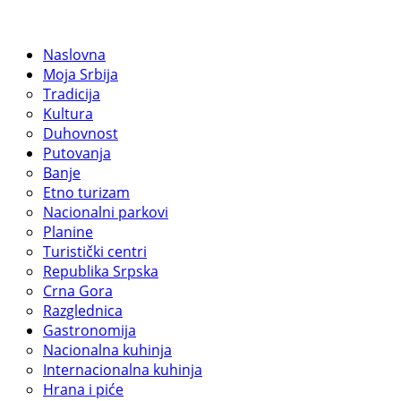
Naslovna
Moja Srbija
Tradicija
Kultura
Duhovnost
Putovanja
Banje
Etno turizam
Nacionalni parkovi
Planine
Turistički centri
Republika Srpska
Crna Gora
Razglednica
Gastronomija
Nacionalna kuhinja
Internacionalna kuhinja
Hrana i piće