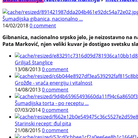
Šumadijska gibanica, nacionalno ...
14/02/2018
0 comment
Gibnanica, nacionalno srpsko jelo, je neizostavno na na
Pata Marković, njen veliki kuvar je dostigao svetsku sl
Grilijaš štanglice
13/08/2013
0 comment
Grožđe - vraća energiju i vitalnost
14/08/2013
0 comment
Šumadijska torta - po receptu ...
07/03/2014
0 comment
Starinski recept: đul pita
21/08/2015
0 comment