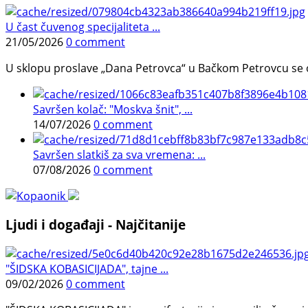
U čast čuvenog specijaliteta ...
21/05/2026
0 comment
U sklopu proslave „Dana Petrovca“ u Bačkom Petrovcu se održa
Savršen kolač: "Moskva šnit", ...
14/07/2026
0 comment
Savršen slatkiš za sva vremena: ...
07/08/2026
0 comment
Ljudi i događaji - Najčitanije
"ŠIDSKA KOBASICIJADA", tajne ...
09/02/2026
0 comment