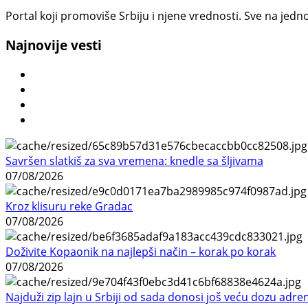
Portal koji promoviše Srbiju i njene vrednosti. Sve na jedno
Najnovije vesti
Savršen slatkiš za sva vremena: knedle sa šljivama
07/08/2026
Kroz klisuru reke Gradac
07/08/2026
Doživite Kopaonik na najlepši način – korak po korak
07/08/2026
Najduži zip lajn u Srbiji od sada donosi još veću dozu adre