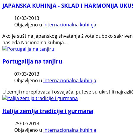
JAPANSKA KUHINJA - SKLAD I HARMONIJA UKU
16/03/2013
Objavljeno u
Internacionalna kuhinja
Ako je suština japanskog shvatanja života duboko sakriven
nasleđa.Nacionalna kuhinja…
Portugalija na tanjiru
07/03/2013
Objavljeno u
Internacionalna kuhinja
U zemlji moreplovaca i osvajača, puteve su ukrstili najrazlič
Italija zemlja tradicije i gurmana
25/02/2013
Objavljeno u
Internacionalna kuhinja