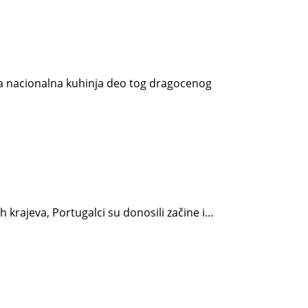
ova nacionalna kuhinja deo tog dragocenog
ih krajeva, Portugalci su donosili začine i…