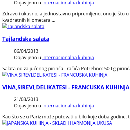
Objavljeno u
Internacionalna kuhinja
Zdravo i ukusno, a jednostavno pripremljeno, ono je što u
kvadratnih kilometara,…
Tajlandska salata
06/04/2013
Objavljeno u
Internacionalna kuhinja
Salata od zaljućenog pirinča i račića Potrebno: 500 g pirinč
VINA,SIREVI,DELIKATESI - FRANCUSKA KUHINJA
21/03/2013
Objavljeno u
Internacionalna kuhinja
Kao što se u Pariz može putovati u bilo koje doba godine, t