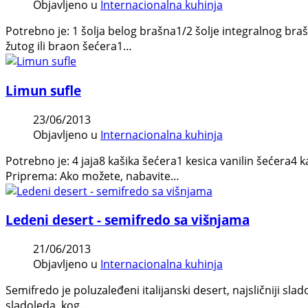
Objavljeno u
Internacionalna kuhinja
Potrebno je: 1 šolja belog brašna1/2 šolje integralnog bra
žutog ili braon šećera1…
Limun sufle
23/06/2013
Objavljeno u
Internacionalna kuhinja
Potrebno je: 4 jaja8 kašika šećera1 kesica vanilin šećera4
Priprema: Ako možete, nabavite…
Ledeni desert - semifredo sa višnjama
21/06/2013
Objavljeno u
Internacionalna kuhinja
Semifredo je poluzaleđeni italijanski desert, najsličniji sl
sladoleda, kog…