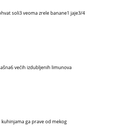
ohvat soli3 veoma zrele banane1 jaje3/4
rašna6 većih izdubljenih limunova
skim kuhinjama ga prave od mekog