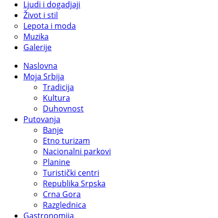
Ljudi i dogadjaji
Život i stil
Lepota i moda
Muzika
Galerije
Naslovna
Moja Srbija
Tradicija
Kultura
Duhovnost
Putovanja
Banje
Etno turizam
Nacionalni parkovi
Planine
Turistički centri
Republika Srpska
Crna Gora
Razglednica
Gastronomija