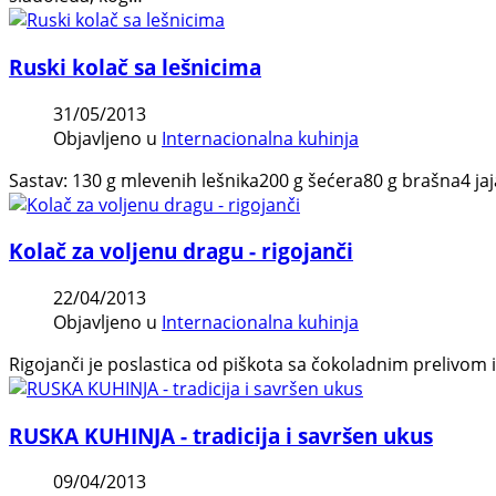
Ruski kolač sa lešnicima
31/05/2013
Objavljeno u
Internacionalna kuhinja
Sastav: 130 g mlevenih lešnika200 g šećera80 g brašna4 ja
Kolač za voljenu dragu - rigojanči
22/04/2013
Objavljeno u
Internacionalna kuhinja
Rigojanči je poslastica od piškota sa čokoladnim prelivom i
RUSKA KUHINJA - tradicija i savršen ukus
09/04/2013