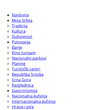
Naslovna
Moja Srbija
Tradicija
Kultura
Duhovnost
Putovanja
Banje
Etno turizam
Nacionalni parkovi
Planine
Turistički centri
Republika Srpska
Crna Gora
Razglednica
Gastronomija
Nacionalna kuhinja
Internacionalna kuhinja
Hrana i piće