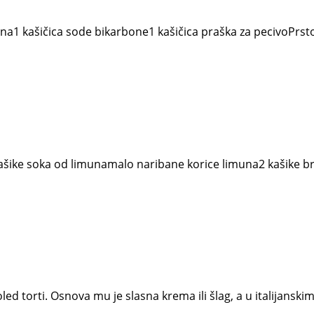
šna1 kašičica sode bikarbone1 kašičica praška za pecivoPrst
 kašike soka od limunamalo naribane korice limuna2 kašike b
adoled torti. Osnova mu je slasna krema ili šlag, a u italijan