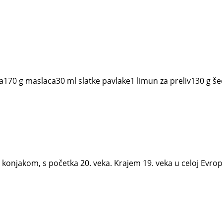
ja170 g maslaca30 ml slatke pavlake1 limun za preliv130 g š
 konjakom, s početka 20. veka. Krajem 19. veka u celoj Evrop