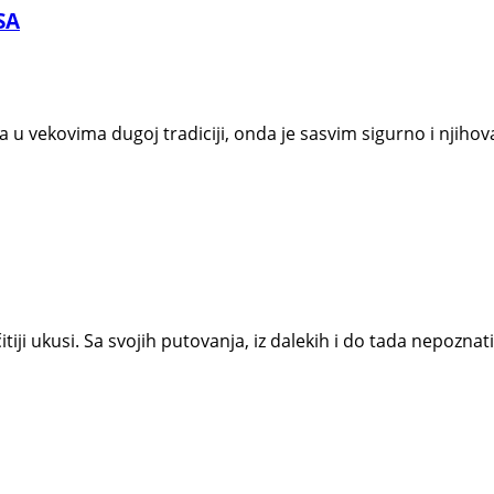
SA
a u vekovima dugoj tradiciji, onda je sasvim sigurno i njih
itiji ukusi. Sa svojih putovanja, iz dalekih i do tada nepoznat