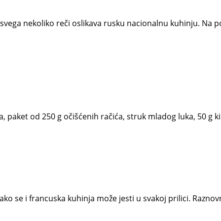
 svega nekoliko reči oslikava rusku nacionalnu kuhinju. Na
a, paket od 250 g očišćenih račića, struk mladog luka, 50 g ki
ako se i francuska kuhinja može jesti u svakoj prilici. Razno