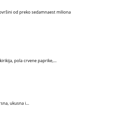
 površini od preko sedamnaest miliona
kirikija, pola crvene paprike,…
vrsna, ukusna i…