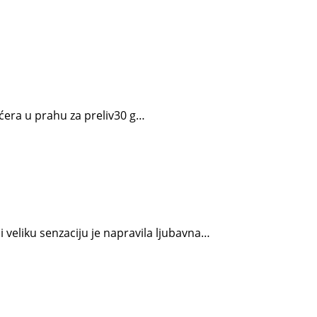
ećera u prahu za preliv30 g…
i veliku senzaciju je napravila ljubavna…