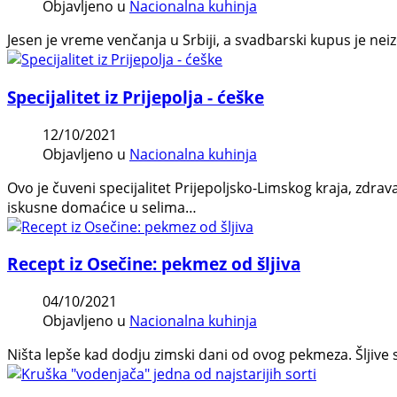
Objavljeno u
Nacionalna kuhinja
Jesen je vreme venčanja u Srbiji, a svadbarski kupus je ne
Specijalitet iz Prijepolja - ćeške
12/10/2021
Objavljeno u
Nacionalna kuhinja
Ovo je čuveni specijalitet Prijepoljsko-Limskog kraja, zdr
iskusne domaćice u selima…
Recept iz Osečine: pekmez od šljiva
04/10/2021
Objavljeno u
Nacionalna kuhinja
Ništa lepše kad dodju zimski dani od ovog pekmeza. Šljive 