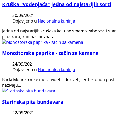
Kruška "vodenjača" jedna od najstarijih sorti
30/09/2021
Objavljeno u
Nacionalna kuhinja
Jedna od najstarijih krušaka koju ne smemo zaboraviti sta
pljuskača, kod nas poznata.…
Monoštorska paprika - začin sa kamena
24/09/2021
Objavljeno u
Nacionalna kuhinja
Bački Monoštor se mora videti i doživeti, jer tek onda po
nazivaju…
Starinska pita bundevara
22/09/2021