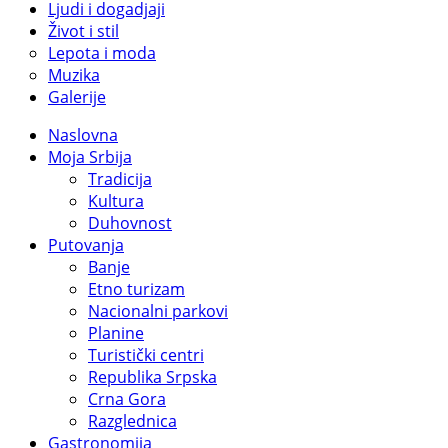
Ljudi i dogadjaji
Život i stil
Lepota i moda
Muzika
Galerije
Naslovna
Moja Srbija
Tradicija
Kultura
Duhovnost
Putovanja
Banje
Etno turizam
Nacionalni parkovi
Planine
Turistički centri
Republika Srpska
Crna Gora
Razglednica
Gastronomija