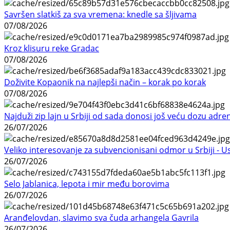
Savršen slatkiš za sva vremena: knedle sa šljivama
07/08/2026
Kroz klisuru reke Gradac
07/08/2026
Doživite Kopaonik na najlepši način – korak po korak
07/08/2026
Najduži zip lajn u Srbiji od sada donosi još veću dozu adre
26/07/2026
Veliko interesovanje za subvencionisani odmor u Srbiji - 
26/07/2026
Selo Jablanica, lepota i mir među borovima
26/07/2026
Aranđelovdan, slavimo sva čuda arhangela Gavrila
26/07/2026