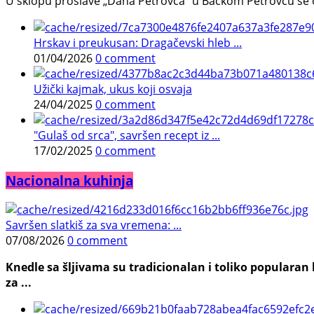
U sklopu proslave „Dana Petrovca“ u Bačkom Petrovcu se održa
Hrskav i preukusan: Dragačevski hleb ...
01/04/2026
0 comment
Užički kajmak, ukus koji osvaja
24/04/2025
0 comment
"Gulaš od srca", savršen recept iz ...
17/02/2025
0 comment
Nacionalna kuhinja
Savršen slatkiš za sva vremena: ...
07/08/2026
0 comment
Knedle sa šljivama su tradicionalan i toliko populara
za ...