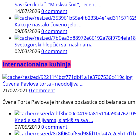
Savršen kolač: "Moskva šnit", recept ...
14/07/2026
0 comment
Kako je nastalo čuveno jelo: ...
09/05/2026
0 comment
Svetogorski hlepčići sa maslinama
02/03/2026
0 comment
Internacionalna kuhinja
Čuvena Pavlova torta - neodoljiva ...
21/02/2021
0 comment
Čvena Torta Pavlova je hrskava poslastica od belanaca umuć
Knedle sa šljivama, slatkiš za sva ...
07/05/2019
0 comment