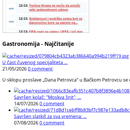
Gastronomija - Najčitanije
U čast čuvenog specijaliteta ...
21/05/2026
0 comment
U sklopu proslave „Dana Petrovca“ u Bačkom Petrovcu se održa
Savršen kolač: "Moskva šnit", ...
14/07/2026
0 comment
Savršen slatkiš za sva vremena: ...
07/08/2026
0 comment