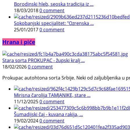
Borodinski hleb, seoska tradicija iz ...
18/03/2018
0 comment
Sokobanjski specijalitet: "Ozrenska ...
25/01/2017
0 comment
Hrana i piće
Stara sorta PROKUPAC - župski kralj ...
18/02/2026
0 comment
Prokupac autohtona sorta Srbije. Neki od zaljubljenika u pr
Mirisna čarolija TAMJANIKE, stare ...
11/12/2025
0 comment
Šumadijski čaj - kuvana rakija, ...
19/02/2024
0 comment