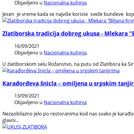
Objavljeno u
Nacionalna kuhinja
Jesen je vreme kada se najviše koriste sveže bundeve koje
Zlatiborska tradicija dobrog ukusa - Mlekara "B
16/09/2021
Objavljeno u
Nacionalna kuhinja
U zlatiborskom selu Rožanstvo, na putu od Zlatibora ka Sirog
Karađorđeva šnicla – omiljena u srpskim tanji
13/09/2021
Objavljeno u
Nacionalna kuhinja
Nezaobilazno jelo po restoranima kod nas svako je karađorš
glavni…