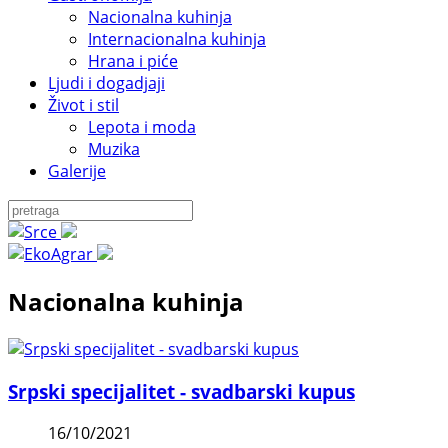
Nacionalna kuhinja
Internacionalna kuhinja
Hrana i piće
Ljudi i dogadjaji
Život i stil
Lepota i moda
Muzika
Galerije
Nacionalna kuhinja
Srpski specijalitet - svadbarski kupus
16/10/2021