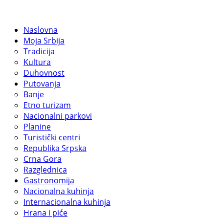
Naslovna
Moja Srbija
Tradicija
Kultura
Duhovnost
Putovanja
Banje
Etno turizam
Nacionalni parkovi
Planine
Turistički centri
Republika Srpska
Crna Gora
Razglednica
Gastronomija
Nacionalna kuhinja
Internacionalna kuhinja
Hrana i piće