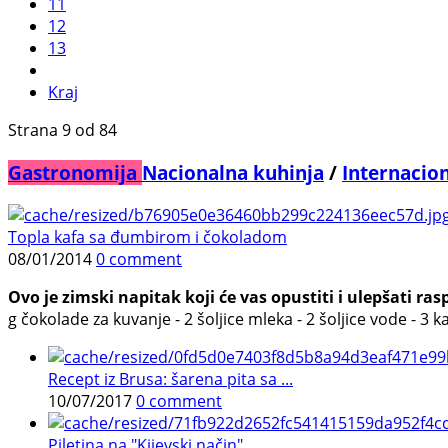
11
12
13
Kraj
Strana 9 od 84
Gastronomija
Nacionalna kuhinja
/
Internacio
Topla kafa sa đumbirom i čokoladom
08/01/2014
0 comment
Ovo je zimski napitak koji će vas opustiti i ulepšati ras
g čokolade za kuvanje - 2 šoljice mleka - 2 šoljice vode - 3 ka
Recept iz Brusa: šarena pita sa ...
10/07/2017
0 comment
Piletina na "Kijevski način"