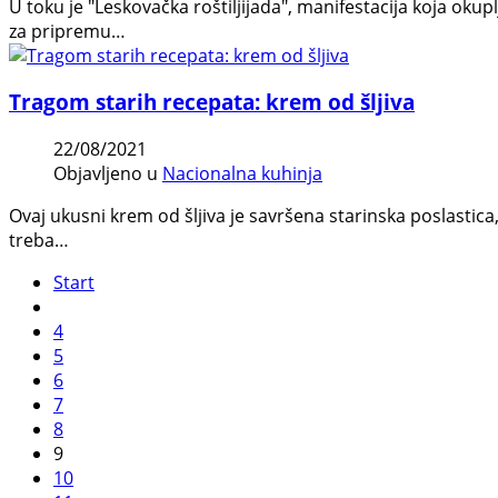
U toku je "Leskovačka roštiljijada", manifestacija koja okup
za pripremu…
Tragom starih recepata: krem od šljiva
22/08/2021
Objavljeno u
Nacionalna kuhinja
Ovaj ukusni krem od šljiva je savršena starinska poslastica,
treba…
Start
4
5
6
7
8
9
10