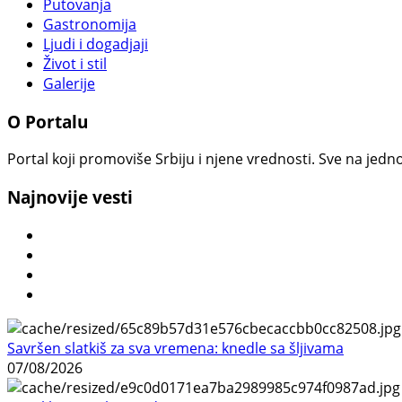
Putovanja
Gastronomija
Ljudi i dogadjaji
Život i stil
Galerije
O Portalu
Portal koji promoviše Srbiju i njene vrednosti. Sve na jedno
Najnovije vesti
Savršen slatkiš za sva vremena: knedle sa šljivama
07/08/2026