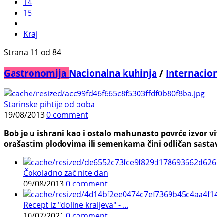
14
15
Kraj
Strana 11 od 84
Gastronomija
Nacionalna kuhinja
/
Internacio
Starinske pihtije od boba
19/08/2013
0 comment
Bob je u ishrani kao i ostalo mahunasto povrće izvor v
orašastim plodovima ili semenkama čini odličan sastav 
Čokoladno začinite dan
09/08/2013
0 comment
Recept iz "doline kraljeva" - ...
10/07/2021
0 comment