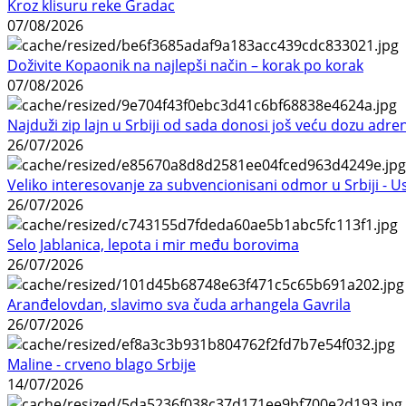
Kroz klisuru reke Gradac
07/08/2026
Doživite Kopaonik na najlepši način – korak po korak
07/08/2026
Najduži zip lajn u Srbiji od sada donosi još veću dozu adre
26/07/2026
Veliko interesovanje za subvencionisani odmor u Srbiji - 
26/07/2026
Selo Jablanica, lepota i mir među borovima
26/07/2026
Aranđelovdan, slavimo sva čuda arhangela Gavrila
26/07/2026
Maline - crveno blago Srbije
14/07/2026