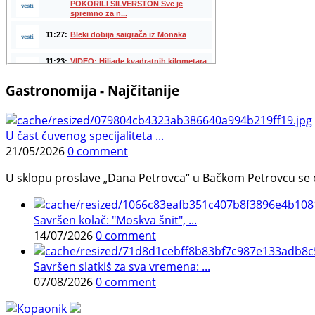
Gastronomija - Najčitanije
U čast čuvenog specijaliteta ...
21/05/2026
0 comment
U sklopu proslave „Dana Petrovca“ u Bačkom Petrovcu se održa
Savršen kolač: "Moskva šnit", ...
14/07/2026
0 comment
Savršen slatkiš za sva vremena: ...
07/08/2026
0 comment