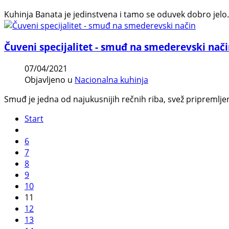
Kuhinja Banata je jedinstvena i tamo se oduvek dobro jelo.Ba
Čuveni specijalitet - smuđ na smederevski nač
07/04/2021
Objavljeno u
Nacionalna kuhinja
Smuđ je jedna od najukusnijih rečnih riba, svež pripremljen
Start
6
7
8
9
10
11
12
13