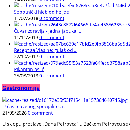
Sopotnički hleb od heljde
11/07/2018
0 comment
Čuvar zdravlja - jedna jabuka ...
11/11/2013
0 comment
Recept sa Vlasine: gulaš od ...
27/10/2017
0 comment
Pikantan oslić
25/08/2013
0 comment
Gastronomija
U čast čuvenog specijaliteta ...
21/05/2026
0 comment
U sklopu proslave „Dana Petrovca“ u Bačkom Petrovcu se održa