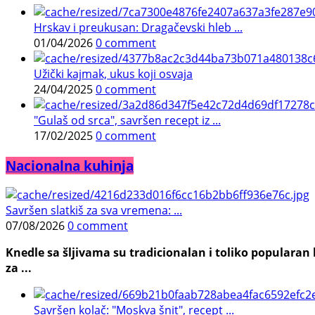
Hrskav i preukusan: Dragačevski hleb ...
01/04/2026
0 comment
Užički kajmak, ukus koji osvaja
24/04/2025
0 comment
"Gulaš od srca", savršen recept iz ...
17/02/2025
0 comment
Nacionalna kuhinja
Savršen slatkiš za sva vremena: ...
07/08/2026
0 comment
Knedle sa šljivama su tradicionalan i toliko populara
za ...
Savršen kolač: "Moskva šnit", recept ...