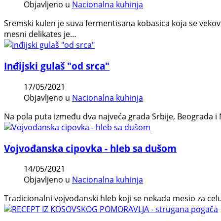
Objavljeno u
Nacionalna kuhinja
Sremski kulen je suva fermentisana kobasica koja se veko
mesni delikates je…
Inđijski gulaš "od srca"
17/05/2021
Objavljeno u
Nacionalna kuhinja
Na pola puta između dva najveća grada Srbije, Beograda i N
Vojvođanska cipovka - hleb sa dušom
14/05/2021
Objavljeno u
Nacionalna kuhinja
Tradicionalni vojvođanski hleb koji se nekada mesio za celu