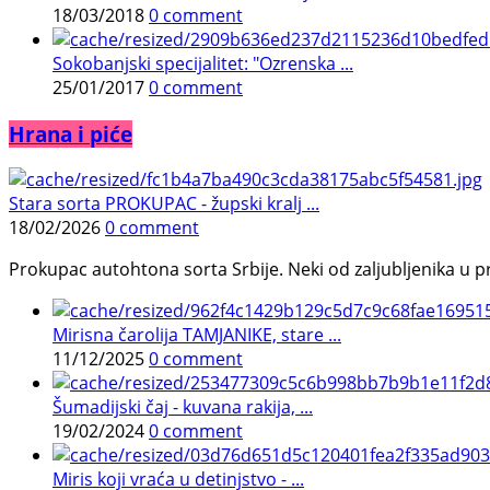
18/03/2018
0 comment
Sokobanjski specijalitet: "Ozrenska ...
25/01/2017
0 comment
Hrana i piće
Stara sorta PROKUPAC - župski kralj ...
18/02/2026
0 comment
Prokupac autohtona sorta Srbije. Neki od zaljubljenika u pr
Mirisna čarolija TAMJANIKE, stare ...
11/12/2025
0 comment
Šumadijski čaj - kuvana rakija, ...
19/02/2024
0 comment
Miris koji vraća u detinjstvo - ...