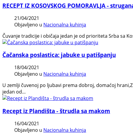
RECEPT IZ KOSOVSKOG POMORAVLJA - strugan
21/04/2021
Objavljeno u
Nacionalna kuhinja
Čuvanje tradicije i običaja jedan je od prioriteta Srba sa 
Čačanska poslastica: jabuke u patišpanju
18/04/2021
Objavljeno u
Nacionalna kuhinja
U zemlji čuvenoj po ljubavi prema dobroj, domaćoj hrani,Zap
jedan od…
Recept iz Plandišta - štrudla sa makom
16/04/2021
Objavljeno u
Nacionalna kuhinja