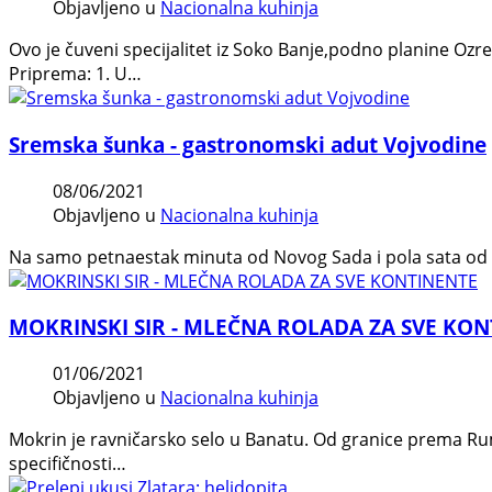
Objavljeno u
Nacionalna kuhinja
Ovo je čuveni specijalitet iz Soko Banje,podno planine Oz
Priprema: 1. U…
Sremska šunka - gastronomski adut Vojvodine
08/06/2021
Objavljeno u
Nacionalna kuhinja
Na samo petnaestak minuta od Novog Sada i pola sata od B
MOKRINSKI SIR - MLEČNA ROLADA ZA SVE KO
01/06/2021
Objavljeno u
Nacionalna kuhinja
Mokrin je ravničarsko selo u Banatu. Od granice prema Rum
specifičnosti…