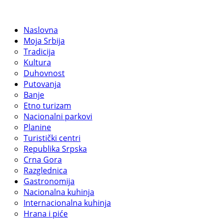
Naslovna
Moja Srbija
Tradicija
Kultura
Duhovnost
Putovanja
Banje
Etno turizam
Nacionalni parkovi
Planine
Turistički centri
Republika Srpska
Crna Gora
Razglednica
Gastronomija
Nacionalna kuhinja
Internacionalna kuhinja
Hrana i piće