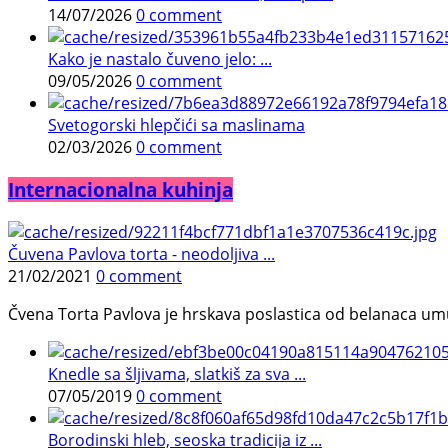
14/07/2026
0 comment
Kako je nastalo čuveno jelo: ...
09/05/2026
0 comment
Svetogorski hlepčići sa maslinama
02/03/2026
0 comment
Internacionalna kuhinja
Čuvena Pavlova torta - neodoljiva ...
21/02/2021
0 comment
Čvena Torta Pavlova je hrskava poslastica od belanaca umuć
Knedle sa šljivama, slatkiš za sva ...
07/05/2019
0 comment
Borodinski hleb, seoska tradicija iz ...