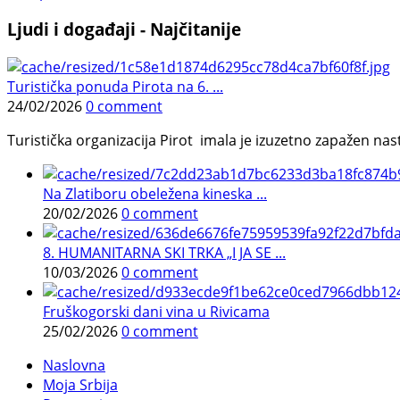
Ljudi i događaji - Najčitanije
Turistička ponuda Pirota na 6. ...
24/02/2026
0 comment
Turistička organizacija Pirot imala je izuzetno zapažen n
Na Zlatiboru obeležena kineska ...
20/02/2026
0 comment
8. HUMANITARNA SKI TRKA „I JA SE ...
10/03/2026
0 comment
Fruškogorski dani vina u Rivicama
25/02/2026
0 comment
Naslovna
Moja Srbija