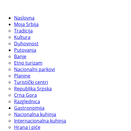
Naslovna
Moja Srbija
Tradicija
Kultura
Duhovnost
Putovanja
Banje
Etno turizam
Nacionalni parkovi
Planine
Turistički centri
Republika Srpska
Crna Gora
Razglednica
Gastronomija
Nacionalna kuhinja
Internacionalna kuhinja
Hrana i piće