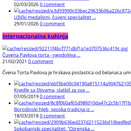
02/03/2026
0 comment
Užički medaljoni, čuveni specijalitet ...
29/01/2026
0 comment
Internacionalna kuhinja
Čuvena Pavlova torta - neodoljiva ...
21/02/2021
0 comment
Čvena Torta Pavlova je hrskava poslastica od belanaca umuć
Knedle sa šljivama, slatkiš za sva ...
07/05/2019
0 comment
Borodinski hleb, seoska tradicija iz ...
18/03/2018
0 comment
Sokobanjski specijalitet: "Ozrenska ...