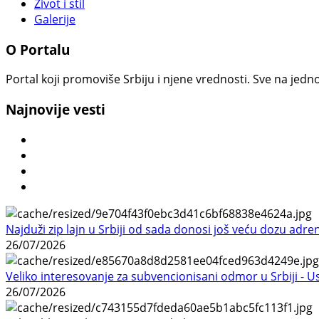
Život i stil
Galerije
O Portalu
Portal koji promoviše Srbiju i njene vrednosti. Sve na jedno
Najnovije vesti
Najduži zip lajn u Srbiji od sada donosi još veću dozu adre
26/07/2026
Veliko interesovanje za subvencionisani odmor u Srbiji - 
26/07/2026