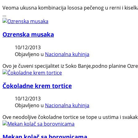
Veoma ukusna kombinacija lososa pečenog u rerni i kiselkas
…
Ozrenska musaka
10/12/2013
Objavljeno u
Nacionalna kuhinja
Ovo je čuveni specijalitet iz Soko Banje,podno planine Ozre
Čokoladne krem tortice
10/12/2013
Objavljeno u
Nacionalna kuhinja
Ove neodoljive čokoladne tortice se tope u ustima i svaka
Mekan kolač sa borovnicama