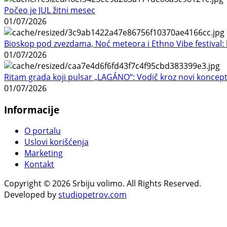
Počeo je JUL žitni mesec
01/07/2026
Bioskop pod zvezdama, Noć meteora i Ethno Vibe festival: 
01/07/2026
Ritam grada koji pulsar „LAGÁNO“: Vodič kroz novi koncep
01/07/2026
Informacije
O portalu
Uslovi korišćenja
Marketing
Kontakt
Copyright © 2026 Srbiju volimo. All Rights Reserved.
Developed by
studiopetrov.com