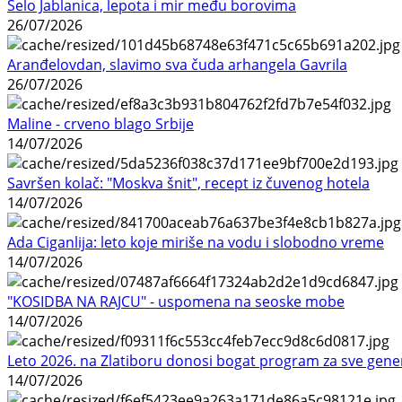
Selo Jablanica, lepota i mir među borovima
26/07/2026
Aranđelovdan, slavimo sva čuda arhangela Gavrila
26/07/2026
Maline - crveno blago Srbije
14/07/2026
Savršen kolač: "Moskva šnit", recept iz čuvenog hotela
14/07/2026
Ada Ciganlija: leto koje miriše na vodu i slobodno vreme
14/07/2026
"KOSIDBA NA RAJCU" - uspomena na seoske mobe
14/07/2026
Leto 2026. na Zlatiboru donosi bogat program za sve gene
14/07/2026