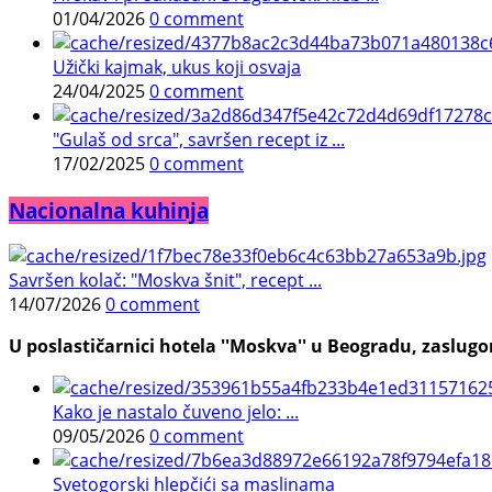
01/04/2026
0 comment
Užički kajmak, ukus koji osvaja
24/04/2025
0 comment
"Gulaš od srca", savršen recept iz ...
17/02/2025
0 comment
Nacionalna kuhinja
Savršen kolač: "Moskva šnit", recept ...
14/07/2026
0 comment
U poslastičarnici hotela ''Moskva'' u Beogradu, zaslugom
Kako je nastalo čuveno jelo: ...
09/05/2026
0 comment
Svetogorski hlepčići sa maslinama