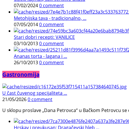
07/02/2024
0 comment
Metohijska tava - tradicionalno, ...
07/05/2014
0 comment
Stari dobri recepti: VANILICE
03/10/2013
0 comment
Ananas torta - lagana i ...
26/10/2013
0 comment
Gastronomija
U čast čuvenog specijaliteta ...
21/05/2026
0 comment
U sklopu proslave „Dana Petrovca“ u Bačkom Petrovcu se održa
Hrskav i preukusan: Dragačevski hleb ...