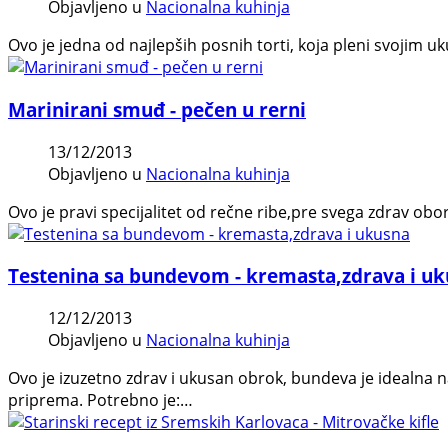
Objavljeno u
Nacionalna kuhinja
Ovo je jedna od najlepših posnih torti, koja pleni svojim uk
Marinirani smuđ - pečen u rerni
13/12/2013
Objavljeno u
Nacionalna kuhinja
Ovo je pravi specijalitet od rečne ribe,pre svega zdrav obo
Testenina sa bundevom - kremasta,zdrava i u
12/12/2013
Objavljeno u
Nacionalna kuhinja
Ovo je izuzetno zdrav i ukusan obrok, bundeva je idealna 
priprema. Potrebno je:…