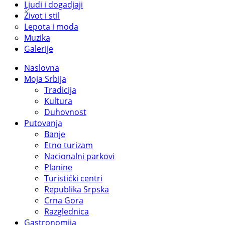
Ljudi i dogadjaji
Život i stil
Lepota i moda
Muzika
Galerije
Naslovna
Moja Srbija
Tradicija
Kultura
Duhovnost
Putovanja
Banje
Etno turizam
Nacionalni parkovi
Planine
Turistički centri
Republika Srpska
Crna Gora
Razglednica
Gastronomija