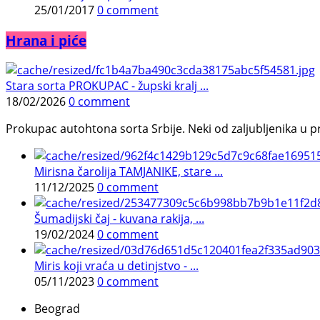
25/01/2017
0 comment
Hrana i piće
Stara sorta PROKUPAC - župski kralj ...
18/02/2026
0 comment
Prokupac autohtona sorta Srbije. Neki od zaljubljenika u pr
Mirisna čarolija TAMJANIKE, stare ...
11/12/2025
0 comment
Šumadijski čaj - kuvana rakija, ...
19/02/2024
0 comment
Miris koji vraća u detinjstvo - ...
05/11/2023
0 comment
Beograd