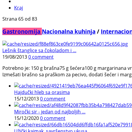
Kraj
Strana 65 od 83
Gastronomija
Nacionalna kuhinja
/
Internacio
Lešnik štanglice sa čokoladom i ...
19/08/2013
0 comment
Potrebno je: 150 g brašna75 g šećera100 g margarinana vr
Izmešati brašno sa praškom za pecivo, dodati šećer i margarin
Hajdučki hleb sa orasima
15/12/2013
0 comment
Miročki sir - jedan od najboljih ...
15/12/2020
0 comment
Užički kajmak, savršenstvo ukusa