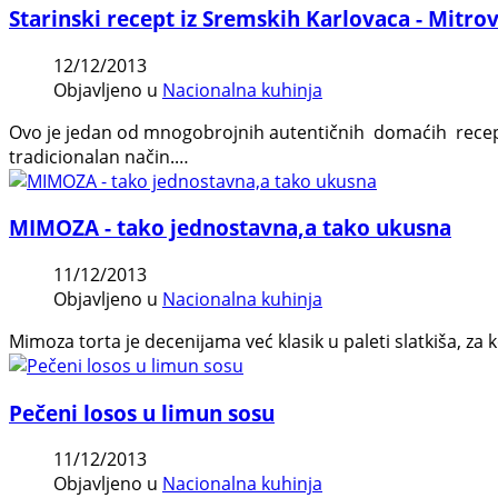
Starinski recept iz Sremskih Karlovaca - Mitrov
12/12/2013
Objavljeno u
Nacionalna kuhinja
Ovo je jedan od mnogobrojnih autentičnih domaćih recepata 
tradicionalan način.…
MIMOZA - tako jednostavna,a tako ukusna
11/12/2013
Objavljeno u
Nacionalna kuhinja
Mimoza torta je decenijama već klasik u paleti slatkiša, za ko
Pečeni losos u limun sosu
11/12/2013
Objavljeno u
Nacionalna kuhinja