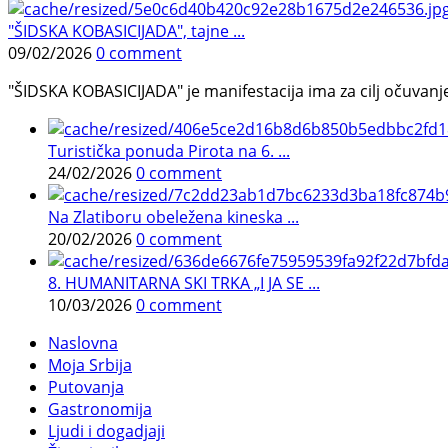
"ŠIDSKA KOBASICIJADA", tajne ...
09/02/2026
0 comment
"ŠIDSKA KOBASICIJADA" je manifestacija ima za cilj očuvanje o
Turistička ponuda Pirota na 6. ...
24/02/2026
0 comment
Na Zlatiboru obeležena kineska ...
20/02/2026
0 comment
8. HUMANITARNA SKI TRKA „I JA SE ...
10/03/2026
0 comment
Naslovna
Moja Srbija
Putovanja
Gastronomija
Ljudi i dogadjaji