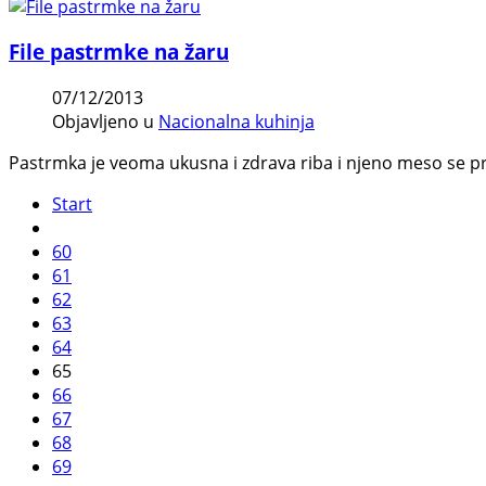
File pastrmke na žaru
07/12/2013
Objavljeno u
Nacionalna kuhinja
Pastrmka je veoma ukusna i zdrava riba i njeno meso se pr
Start
60
61
62
63
64
65
66
67
68
69