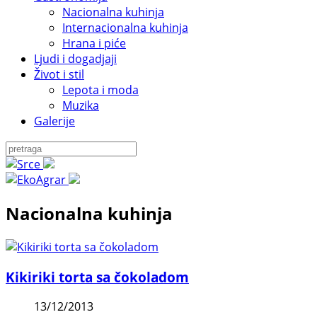
Nacionalna kuhinja
Internacionalna kuhinja
Hrana i piće
Ljudi i dogadjaji
Život i stil
Lepota i moda
Muzika
Galerije
Nacionalna kuhinja
Kikiriki torta sa čokoladom
13/12/2013