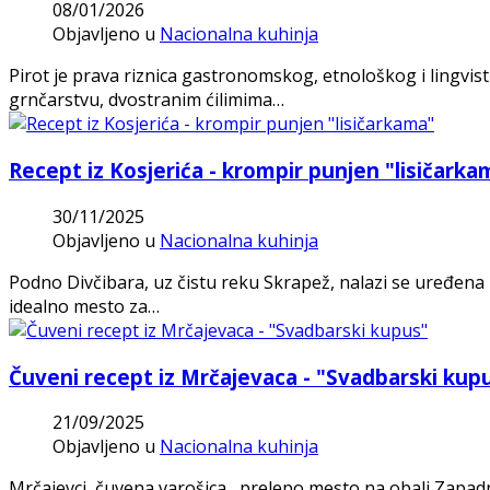
08/01/2026
Objavljeno u
Nacionalna kuhinja
Pirot je prava riznica gastronomskog, etnološkog i lingvis
grnčarstvu, dvostranim ćilimima…
Recept iz Kosjerića - krompir punjen "lisičarka
30/11/2025
Objavljeno u
Nacionalna kuhinja
Podno Divčibara, uz čistu reku Skrapež, nalazi se uređena i
idealno mesto za…
Čuveni recept iz Mrčajevaca - "Svadbarski kup
21/09/2025
Objavljeno u
Nacionalna kuhinja
Mrčajevci, čuvena varošica , prelepo mesto na obali Zapadne