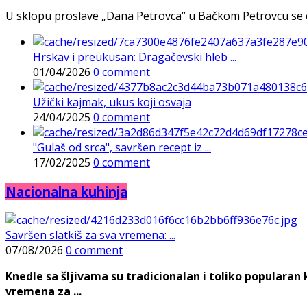
U sklopu proslave „Dana Petrovca“ u Bačkom Petrovcu se održa
Hrskav i preukusan: Dragačevski hleb ...
01/04/2026
0 comment
Užički kajmak, ukus koji osvaja
24/04/2025
0 comment
"Gulaš od srca", savršen recept iz ...
17/02/2025
0 comment
Nacionalna kuhinja
Savršen slatkiš za sva vremena: ...
07/08/2026
0 comment
Knedle sa šljivama su tradicionalan i toliko populara
vremena za ...