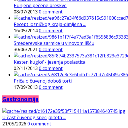
Punjene pečene breskve
08/07/2013
0 comment
Recept lozničkog kraja-dimljena ...
16/05/2014
0 comment
Smederevske sarmice u vinovom lišću
30/06/2021
0 comment
Kesten kuglof - jesenja poslastica
02/11/2013
0 comment
Priča o čuvenoj doboš torti
17/09/2013
0 comment
Gastronomija
U čast čuvenog specijaliteta ...
21/05/2026
0 comment