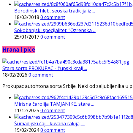
Borodinski hleb, seoska tradicija iz ...
18/03/2018
0 comment
Sokobanjski specijalitet: "Ozrenska ...
25/01/2017
0 comment
Hrana i piće
Stara sorta PROKUPAC - župski kralj ...
18/02/2026
0 comment
Prokupac autohtona sorta Srbije. Neki od zaljubljenika u pr
Mirisna čarolija TAMJANIKE, stare ...
11/12/2025
0 comment
Šumadijski čaj - kuvana rakija, ...
19/02/2024
0 comment