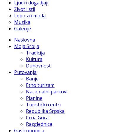
Ljudi i dogadjaji
Život i stil
Lepota i moda
Muzika
Galerije
Naslovna
Moja Srbija
Tradicija
Kultura
Duhovnost
Putovanja
Banje
Etno turizam
Nacionalni parkovi
Planine
Turistički centri
Republika Srpska
Crna Gora
Razglednica
Gastronomija