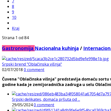
7
8
9
10
Kraj
Strana 1 od 84
Gastronomija
Nacionalna kuhinja
/
Internacion
Srpski brend "Oblačinska višnja"
02/07/2018
0 comment
Čuvena "Oblačinska višnja" predstavlja domaću sortu v
godine kada je zemljoradnička zadruga u selu Oblačini
Srpski delikates, domaća pršuta od ...
29/05/2024
0 comment