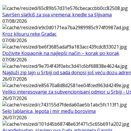
Savršen slatkiš za sva vremena: knedle sa šljivama
07/08/2026
Kroz klisuru reke Gradac
07/08/2026
Doživite Kopaonik na najlepši način – korak po korak
07/08/2026
Najduži zip lajn u Srbiji od sada donosi još veću dozu adre
26/07/2026
Veliko interesovanje za subvencionisani odmor u Srbiji - 
26/07/2026
Selo Jablanica, lepota i mir među borovima
26/07/2026
Aranđelovdan, slavimo sva čuda arhangela Gavrila