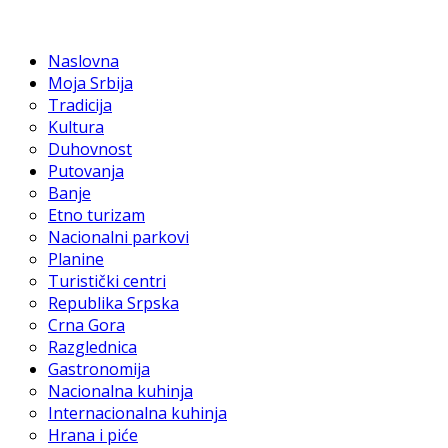
Naslovna
Moja Srbija
Tradicija
Kultura
Duhovnost
Putovanja
Banje
Etno turizam
Nacionalni parkovi
Planine
Turistički centri
Republika Srpska
Crna Gora
Razglednica
Gastronomija
Nacionalna kuhinja
Internacionalna kuhinja
Hrana i piće