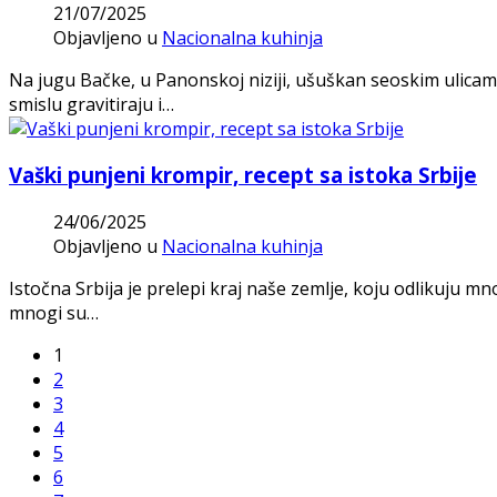
21/07/2025
Objavljeno u
Nacionalna kuhinja
Na jugu Bačke, u Panonskoj niziji, ušuškan seoskim ulicam
smislu gravitiraju i…
Vaški punjeni krompir, recept sa istoka Srbije
24/06/2025
Objavljeno u
Nacionalna kuhinja
Istočna Srbija je prelepi kraj naše zemlje, koju odlikuju m
mnogi su…
1
2
3
4
5
6