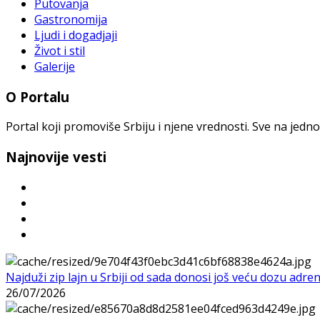
Putovanja
Gastronomija
Ljudi i dogadjaji
Život i stil
Galerije
O Portalu
Portal koji promoviše Srbiju i njene vrednosti. Sve na jedno
Najnovije vesti
Najduži zip lajn u Srbiji od sada donosi još veću dozu adre
26/07/2026