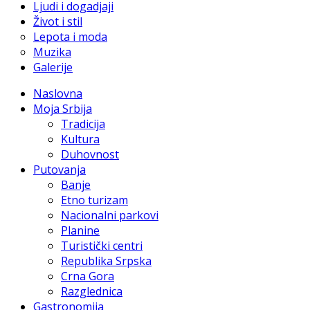
Ljudi i dogadjaji
Život i stil
Lepota i moda
Muzika
Galerije
Naslovna
Moja Srbija
Tradicija
Kultura
Duhovnost
Putovanja
Banje
Etno turizam
Nacionalni parkovi
Planine
Turistički centri
Republika Srpska
Crna Gora
Razglednica
Gastronomija