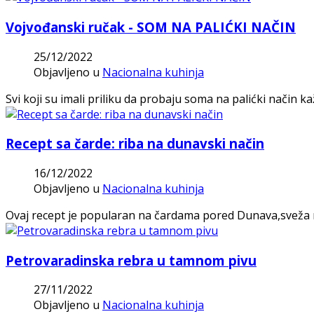
Vojvođanski ručak - SOM NA PALIĆKI NAČIN
25/12/2022
Objavljeno u
Nacionalna kuhinja
Svi koji su imali priliku da probaju soma na palićki način k
Recept sa čarde: riba na dunavski način
16/12/2022
Objavljeno u
Nacionalna kuhinja
Ovaj recept je popularan na čardama pored Dunava,sveža r
Petrovaradinska rebra u tamnom pivu
27/11/2022
Objavljeno u
Nacionalna kuhinja