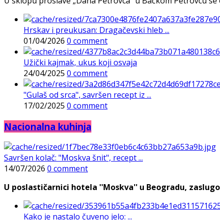
U sklopu proslave „Dana Petrovca“ u Bačkom Petrovcu se održa
Hrskav i preukusan: Dragačevski hleb ...
01/04/2026
0 comment
Užički kajmak, ukus koji osvaja
24/04/2025
0 comment
"Gulaš od srca", savršen recept iz ...
17/02/2025
0 comment
Nacionalna kuhinja
Savršen kolač: "Moskva šnit", recept ...
14/07/2026
0 comment
U poslastičarnici hotela ''Moskva'' u Beogradu, zaslugo
Kako je nastalo čuveno jelo: ...