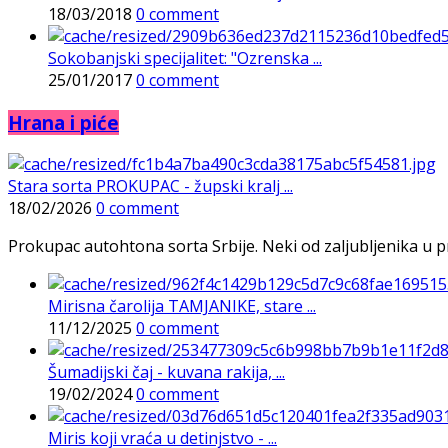
18/03/2018
0 comment
Sokobanjski specijalitet: "Ozrenska ...
25/01/2017
0 comment
Hrana i piće
Stara sorta PROKUPAC - župski kralj ...
18/02/2026
0 comment
Prokupac autohtona sorta Srbije. Neki od zaljubljenika u pr
Mirisna čarolija TAMJANIKE, stare ...
11/12/2025
0 comment
Šumadijski čaj - kuvana rakija, ...
19/02/2024
0 comment
Miris koji vraća u detinjstvo - ...