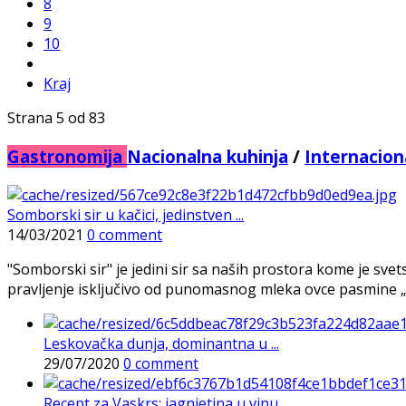
8
9
10
Kraj
Strana 5 od 83
Gastronomija
Nacionalna kuhinja
/
Internacion
Somborski sir u kačici, jedinstven ...
14/03/2021
0 comment
"Somborski sir" je jedini sir sa naših prostora kome je sve
pravljenje isključivo od punomasnog mleka ovce pasmine „ci
Leskovačka dunja, dominantna u ...
29/07/2020
0 comment
Recept za Vaskrs: jagnjetina u vinu