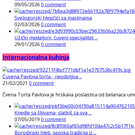
09/05/2026
0 comment
Svetogorski hlepčići sa maslinama
02/03/2026
0 comment
Užički medaljoni, čuveni specijalitet ...
29/01/2026
0 comment
Internacionalna kuhinja
Čuvena Pavlova torta - neodoljiva ...
21/02/2021
0 comment
Čvena Torta Pavlova je hrskava poslastica od belanaca umuće
Knedle sa šljivama, slatkiš za sva ...
07/05/2019
0 comment
Borodinski hleb, seoska tradicija iz ...