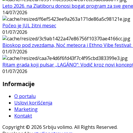
Leto 2026. na Zlatiboru donosi bogat program za sve gene
14/07/2026
Počeo je JUL žitni mesec
01/07/2026
Bioskop pod zvezdama, Noć meteora i Ethno Vibe festival: 
01/07/2026
Ritam grada koji pulsar „LAGÁNO“: Vodič kroz novi koncep
01/07/2026
Informacije
O portalu
Uslovi korišćenja
Marketing
Kontakt
Copyright © 2026 Srbiju volimo. All Rights Reserved.