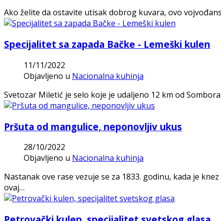
Ako želite da ostavite utisak dobrog kuvara, ovo vojvođans
Specijalitet sa zapada Bačke - Lemeški kulen
11/11/2022
Objavljeno u
Nacionalna kuhinja
Svetozar Miletić je selo koje je udaljeno 12 km od Sombora
Pršuta od mangulice, neponovljiv ukus
28/10/2022
Objavljeno u
Nacionalna kuhinja
Nastanak ove rase vezuje se za 1833. godinu, kada je kne
ovaj…
Petrovački kulen, specijalitet svetskog glasa