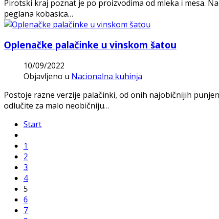
Pirotski kraj poznat je po proizvodima od mleka i mesa. Na S
peglana kobasica…
Oplenačke palačinke u vinskom šatou
10/09/2022
Objavljeno u
Nacionalna kuhinja
Postoje razne verzije palačinki, od onih najobičnijih pun
odlučite za malo neobičniju…
Start
1
2
3
4
5
6
7