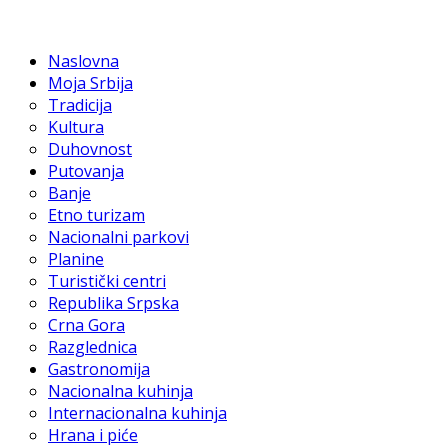
Naslovna
Moja Srbija
Tradicija
Kultura
Duhovnost
Putovanja
Banje
Etno turizam
Nacionalni parkovi
Planine
Turistički centri
Republika Srpska
Crna Gora
Razglednica
Gastronomija
Nacionalna kuhinja
Internacionalna kuhinja
Hrana i piće