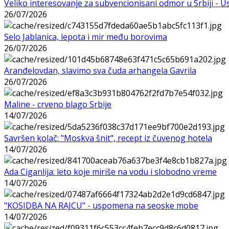
Veliko interesovanje za subvencionisani odmor u Srbiji - 
26/07/2026
Selo Jablanica, lepota i mir među borovima
26/07/2026
Aranđelovdan, slavimo sva čuda arhangela Gavrila
26/07/2026
Maline - crveno blago Srbije
14/07/2026
Savršen kolač: "Moskva šnit", recept iz čuvenog hotela
14/07/2026
Ada Ciganlija: leto koje miriše na vodu i slobodno vreme
14/07/2026
"KOSIDBA NA RAJCU" - uspomena na seoske mobe
14/07/2026